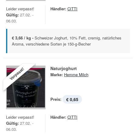
Leider verpasst!
Händler:
CITTI
Gültig:
27.02. -
06.03.
€ 3,66 / kg -
Schweizer Joghurt, 10% Fett, cremig, natürliches
Aroma, verschiedene Sorten je 150-g-Becher
Naturjoghurt
Verpasst!
Marke:
Hemme Milch
Preis:
€ 0,65
Leider verpasst!
Händler:
CITTI
Gültig:
27.02. -
06.03.