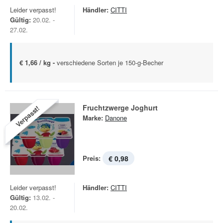
Leider verpasst!
Händler:
CITTI
Gültig:
20.02. -
27.02.
€ 1,66 / kg -
verschiedene Sorten je 150-g-Becher
Fruchtzwerge Joghurt
Verpasst!
Marke:
Danone
Preis:
€ 0,98
Leider verpasst!
Händler:
CITTI
Gültig:
13.02. -
20.02.