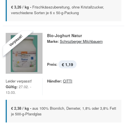
€ 3,26 / kg -
Frischkäsezubereitung, ohne Kristallzucker,
verschiedene Sorten je 6 x 50-g-Packung
Bio-Joghurt Natur
Verpasst!
Marke:
Schrozberger Milchbauern
Preis:
€ 1,19
Leider verpasst!
Händler:
CITTI
Gültig:
27.02. -
13.03.
€ 2,38 / kg -
aus 100% Biomilch, Demeter, 1,8% oder 3,8% Fett
je 500-g-Pfandglas