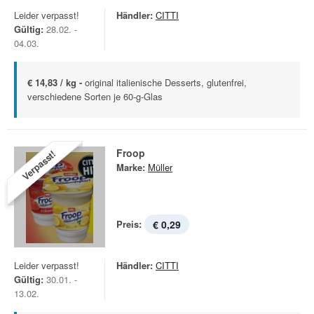
Leider verpasst!
Händler:
CITTI
Gültig:
28.02. -
04.03.
€ 14,83 / kg -
original italienische Desserts, glutenfrei,
verschiedene Sorten je 60-g-Glas
Froop
Verpasst!
Marke:
Müller
Preis:
€ 0,29
Leider verpasst!
Händler:
CITTI
Gültig:
30.01. -
13.02.