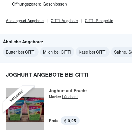
Öffnungszeiten:
Geschlossen
Alle
Joghurt
Angebote
CITTI
Angebote
CITTI
Prospekte
Ähnliche Angebote:
Butter bei CITTI
Milch bei CITTI
Käse bei CITTI
Sahne, S
JOGHURT ANGEBOTE BEI CITTI
Joghurt auf Frucht
Verpasst!
Marke:
Lünebest
Preis:
€ 0,25