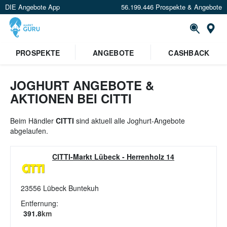
DIE Angebote App
56.199.446 Prospekte & Angebote
St
×
PROSPEKTE
ANGEBOTE
CASHBACK
Verrate uns deinen Standort um
Angebote in deiner Nähe
zu
sehen.
JOGHURT ANGEBOTE &
AKTIONEN BEI CITTI
Standort festlegen
Beim Händler
CITTI
sind aktuell alle Joghurt-Angebote
abgelaufen.
CITTI-Markt Lübeck
-
Herrenholz 14
23556
Lübeck Buntekuh
Entfernung:
391.8
km