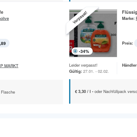
fe
Flüssig
Verpasst!
olive
Marke:
,89
Preis:
-
34
%
Leider verpasst!
Händler
AP MARKT
Gültig:
27.01. - 02.02.
€ 3,30 / l -
oder Nachfüllpack vers
 Flasche