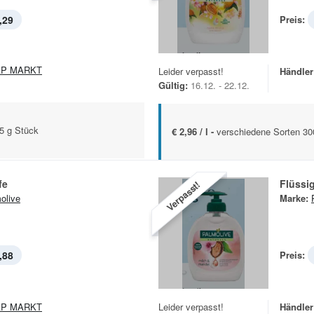
,29
Preis:
AP MARKT
Leider verpasst!
Händler
Gültig:
16.12. - 22.12.
25 g Stück
€ 2,96 / l -
verschiedene Sorten 30
fe
Flüssig
Verpasst!
olive
Marke:
,88
Preis:
AP MARKT
Leider verpasst!
Händler