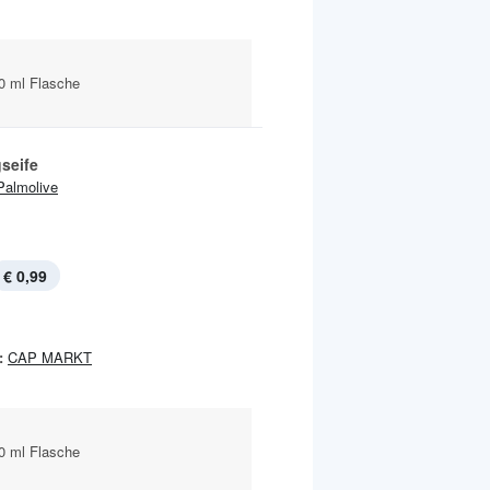
0 ml Flasche
seife
Palmolive
€ 0,99
:
CAP MARKT
0 ml Flasche