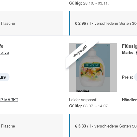
Gültig:
28.10. - 03.11.
 Flasche
€ 2,96 / l -
verschiedene Sorten 30
fe
Flüssig
Verpasst!
olive
Marke:
,89
Preis:
AP MARKT
Leider verpasst!
Händler
Gültig:
08.07. - 14.07.
 Flasche
€ 3,33 / l -
verschiedene Sorten 30