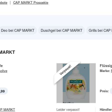
bote
CAP MARKT
Prospekte
Deo bei CAP MARKT
Duschgel bei CAP MARKT
Grills bei CA
 MARKT
fe
Flüssig
Verpasst!
olive
Marke:
,99
Preis:
AP MARKT
Leider verpasst!
Händler