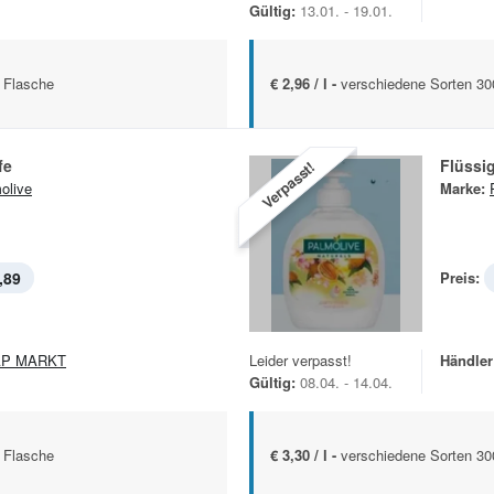
Gültig:
13.01. - 19.01.
 Flasche
€ 2,96 / l -
verschiedene Sorten 30
fe
Flüssig
Verpasst!
olive
Marke:
,89
Preis:
AP MARKT
Leider verpasst!
Händler
Gültig:
08.04. - 14.04.
 Flasche
€ 3,30 / l -
verschiedene Sorten 30