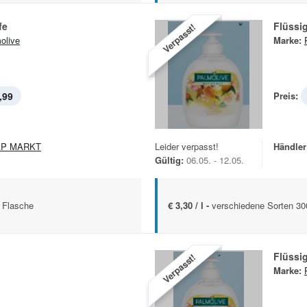
fe
Flüssig
Verpasst!
olive
Marke:
,99
Preis:
AP MARKT
Leider verpasst!
Händler
Gültig:
06.05. - 12.05.
 Flasche
€ 3,30 / l -
verschiedene Sorten 30
Flüssig
Verpasst!
Marke: