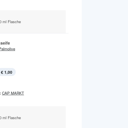
0 ml Flasche
seife
Palmolive
€ 1,00
:
CAP MARKT
0 ml Flasche