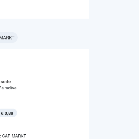
P MARKT
seife
Palmolive
€ 0,89
:
CAP MARKT