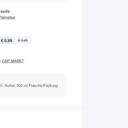
seife
Palmolive
€ 0,99
€ 1,49
:
CAP MARKT
ch. Sorten 300 ml Flasche/Packung