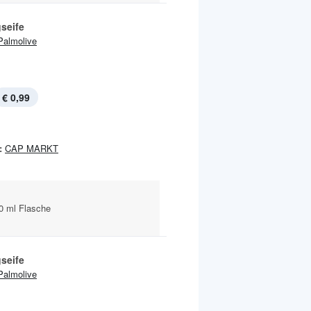
seife
Palmolive
€ 0,99
:
CAP MARKT
0 ml Flasche
seife
Palmolive