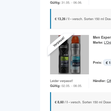
Gültig:
31.05. - 06.06.
€ 13,26 / l -
versch. Sorten 150 ml Dos
Men Exper
Verpasst!
Marke:
L'Or
Preis:
€ 1
Leider verpasst!
Händler:
C
Gültig:
02.05. - 08.05.
€ 8,60 / l -
versch. Sorten 150 ml Dose