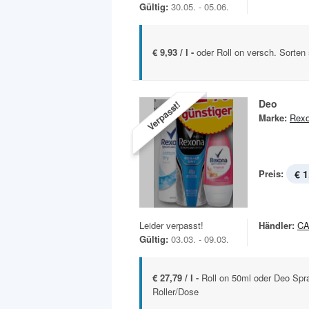
Gültig:
30.05. - 05.06.
€ 9,93 / l -
oder Roll on versch. Sorten
Deo
Verpasst!
Marke:
Rex
Preis:
€ 1
Leider verpasst!
Händler:
C
Gültig:
03.03. - 09.03.
€ 27,79 / l -
Roll on 50ml oder Deo Spra
Roller/Dose