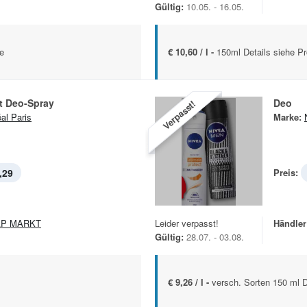
Gültig:
10.05. - 16.05.
e
€ 10,60 / l -
150ml Details siehe Pr
t Deo-Spray
Deo
Verpasst!
éal Paris
Marke:
,29
Preis:
AP MARKT
Leider verpasst!
Händler
Gültig:
28.07. - 03.08.
€ 9,26 / l -
versch. Sorten 150 ml 