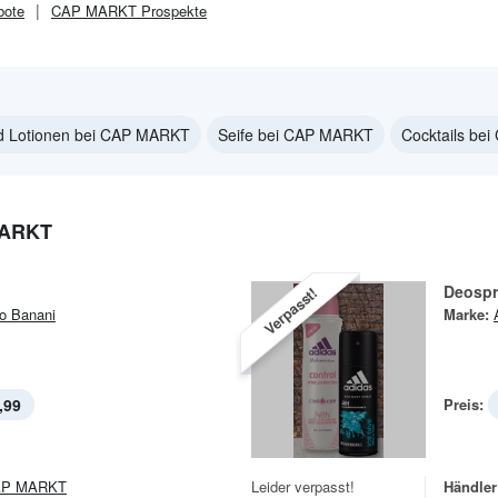
ote
CAP MARKT
Prospekte
d Lotionen bei CAP MARKT
Seife bei CAP MARKT
Cocktails be
MARKT
Deospr
Verpasst!
o Banani
Marke:
,99
Preis:
AP MARKT
Leider verpasst!
Händler