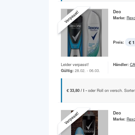
Deo
Verpasst!
Marke:
Rex
Preis:
€ 1
Leider verpasst!
Händler:
C
Gültig:
28.02. - 06.03.
€ 33,80 / l -
oder Roll on versch. Sorte
Deo
Verpasst!
Marke:
Rex