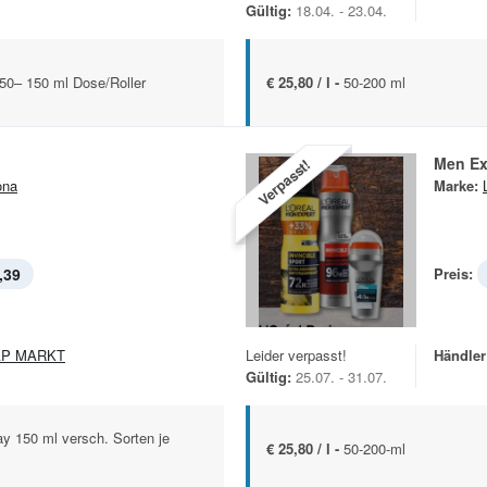
Gültig:
18.04. - 23.04.
 50– 150 ml Dose/Roller
€ 25,80 / l -
50-200 ml
Men Ex
Verpasst!
ona
Marke:
,39
Preis:
AP MARKT
Leider verpasst!
Händler
Gültig:
25.07. - 31.07.
y 150 ml versch. Sorten je
€ 25,80 / l -
50-200-ml