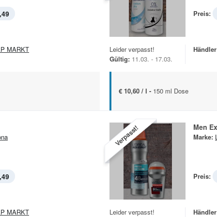
,49
Preis:
AP MARKT
Leider verpasst!
Händler
Gültig:
11.03. - 17.03.
€ 10,60 / l -
150 ml Dose
Men Ex
Verpasst!
ona
Marke:
,49
Preis:
AP MARKT
Leider verpasst!
Händler