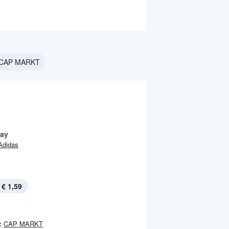
i CAP MARKT
ay
Adidas
€ 1,59
:
CAP MARKT