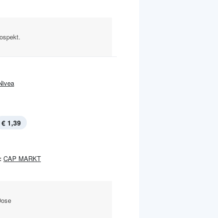
ospekt.
Nivea
€ 1,39
:
CAP MARKT
Dose