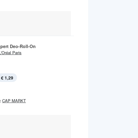
pert Deo-Roll-On
L'Oréal Paris
€ 1,29
:
CAP MARKT