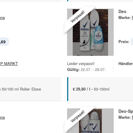
Deo
Verpasst!
ona
Marke:
,69
Preis:
AP MARKT
Leider verpasst!
Händler
Gültig:
22.07. - 28.07.
n 50/150 ml Roller /Dose
€ 29,80 / l -
50-150ml
Deo-Sp
Verpasst!
ona
Marke: