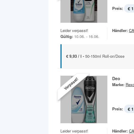
Preis:
€ 1
Leider verpasst!
Händler:
C
Gültig:
10.06. - 16.06.
€ 9,93 / l -
50-150ml Roll-on/Dose
Deo
Verpasst!
Marke:
Rex
Preis:
€ 1
Leider verpasst!
Händler:
C