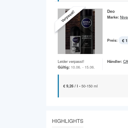
Deo
Verpasst!
Marke:
Nive
Preis:
€ 1
Leider verpasst!
Händler:
C
Gültig:
10.06. - 15.06.
€ 9,26 / l -
50-150 ml
HIGHLIGHTS