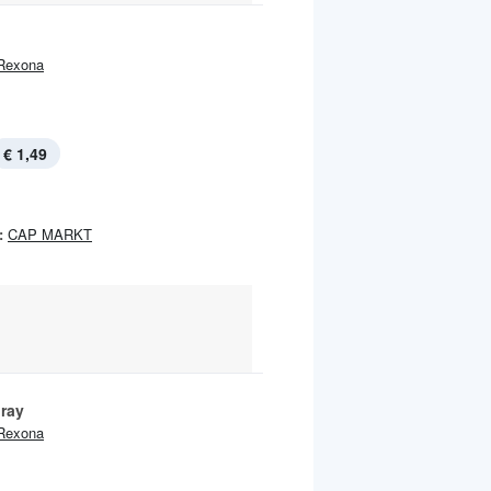
Rexona
€ 1,49
:
CAP MARKT
ray
Rexona