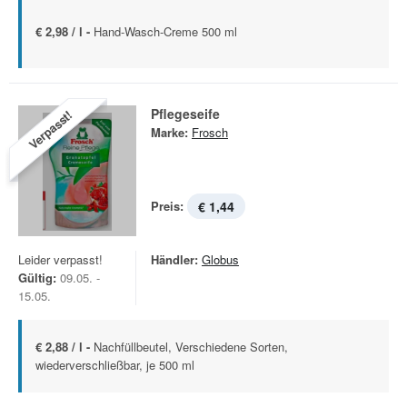
€ 2,98 / l -
Hand-Wasch-Creme 500 ml
Pflegeseife
Verpasst!
Marke:
Frosch
Preis:
€ 1,44
Leider verpasst!
Händler:
Globus
Gültig:
09.05. -
15.05.
€ 2,88 / l -
Nachfüllbeutel, Verschiedene Sorten,
wiederverschließbar, je 500 ml