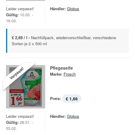
Leider verpasst!
Händler:
Globus
Gültig:
10.03. -
16.03.
€ 2,69 / l -
Nachfüllpack, wiederverschließbar, verschiedene
Sorten je 2 x 500 ml
Pflegeseife
Verpasst!
Marke:
Frosch
Preis:
€ 1,66
Leider verpasst!
Händler:
Globus
Gültig:
28.01. -
03.02.