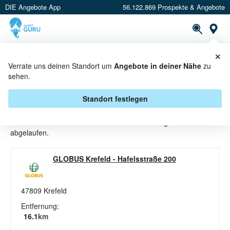
DIE Angebote App
56.122.869 Prospekte & Angebote
St
×
PROSPEKTE
ANGEBOTE
CASHBACK
Verrate uns deinen Standort um
Angebote in deiner Nähe
zu
sehen.
SEIFE ANGEBOTE & AKTIONEN
BEI GLOBUS
Standort festlegen
Beim Händler
Globus
sind aktuell alle Seife-Angebote
abgelaufen.
GLOBUS Krefeld
-
Hafelsstraße 200
47809
Krefeld
Entfernung:
16.1
km