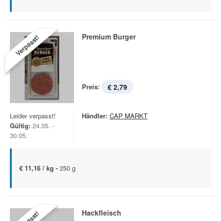
Premium Burger
Verpasst!
Preis:
€ 2,79
Leider verpasst!
Händler:
CAP MARKT
Gültig:
24.05. -
30.05.
€ 11,16 / kg -
250 g
Hackfleisch