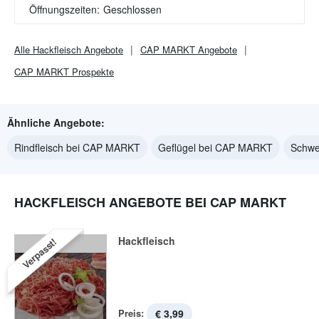
Öffnungszeiten:
Geschlossen
Alle
Hackfleisch
Angebote
CAP MARKT
Angebote
CAP MARKT
Prospekte
Ähnliche Angebote:
Rindfleisch bei CAP MARKT
Geflügel bei CAP MARKT
Schwe
HACKFLEISCH ANGEBOTE BEI CAP MARKT
Hackfleisch
Verpasst!
Preis:
€ 3,99