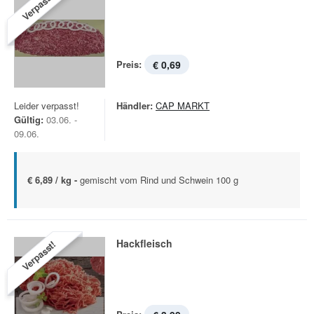
Verpasst!
Preis:
€ 0,69
Leider verpasst!
Händler:
CAP MARKT
Gültig:
03.06. -
09.06.
€ 6,89 / kg -
gemischt vom Rind und Schwein 100 g
Hackfleisch
Verpasst!