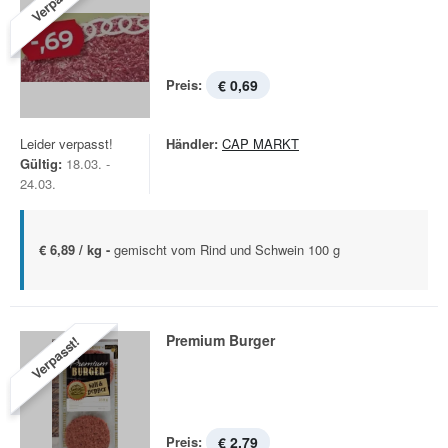
Verpasst!
Preis:
€ 0,69
Leider verpasst!
Händler:
CAP MARKT
Gültig:
18.03. -
24.03.
€ 6,89 / kg -
gemischt vom Rind und Schwein 100 g
Premium Burger
Verpasst!
Preis:
€ 2,79