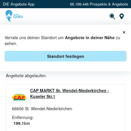
DIE Angebote App
56.199.446 Prospekte & Angebote
St
×
PROSPEKTE
ANGEBOTE
CASHBACK
Verrate uns deinen Standort um
Angebote in deiner Nähe
zu
sehen.
HACKFLEISCH ANGEBOTE &
AKTIONEN BEI CAP MARKT
Standort festlegen
Beim Händler
CAP MARKT
sind aktuell alle Hackfleisch-
Angebote abgelaufen.
CAP MARKT St. Wendel-Niederkirchen
-
Kuseler Str.1
66606
St. Wendel-Niederkirchen
Entfernung:
199.1
km