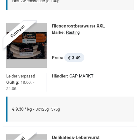
Röstzwiebelsauce je 100g
Riesenrostbratwurst XXL
Verpasst!
Marke:
Rasting
Preis:
€ 3,49
Leider verpasst!
Händler:
CAP MARKT
Gültig:
18.06. -
24.06.
€ 9,30 / kg -
3x125g=375g
Delikatess-Leberwurst