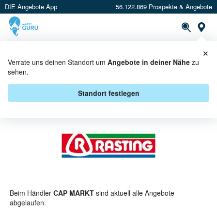
DIE Angebote App
56.122.869 Prospekte & Angebote
St
×
PROSPEKTE
ANGEBOTE
CASHBACK
Verrate uns deinen Standort um
Angebote in deiner Nähe
zu
sehen.
RASTING BEI CAP MARKT -
ANGEBOTE & AKTIONEN
Standort festlegen
Beim Händler
CAP MARKT
sind aktuell alle Angebote
abgelaufen.