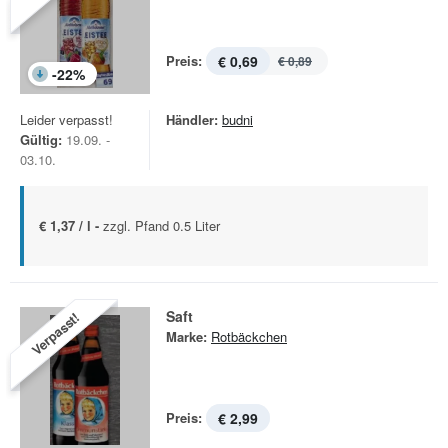
Preis:
€ 0,69
€ 0,89
-
22
%
Leider verpasst!
Händler:
budni
Gültig:
19.09. -
03.10.
€ 1,37 / l -
zzgl. Pfand 0.5 Liter
Saft
Verpasst!
Marke:
Rotbäckchen
Preis:
€ 2,99