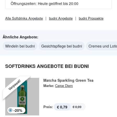
Öffnungszeiten:
Heute geöffnet bis 20:00
Alle
Softdrinks
Angebote
budni
Angebote
budni
Prospekte
Ähnliche Angebote:
Windeln bei budni
Gesichtspflege bei budni
Cremes und Loti
SOFTDRINKS ANGEBOTE BEI BUDNI
Matcha Sparkling Green Tea
Verpasst!
Marke:
Carpe Diem
Preis:
€ 0,79
€ 0,99
-
20
%