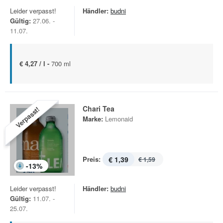
Leider verpasst!
Händler:
budni
Gültig:
27.06. -
11.07.
€ 4,27 / l -
700 ml
Chari Tea
Verpasst!
Marke:
Lemonaid
Preis:
€ 1,39
€ 1,59
-
13
%
Leider verpasst!
Händler:
budni
Gültig:
11.07. -
25.07.