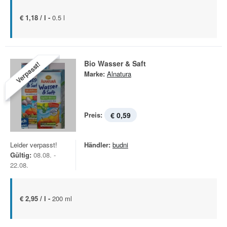
€ 1,18 / l -
0.5 l
Bio Wasser & Saft
Verpasst!
Marke:
Alnatura
Preis:
€ 0,59
Leider verpasst!
Händler:
budni
Gültig:
08.08. -
22.08.
€ 2,95 / l -
200 ml