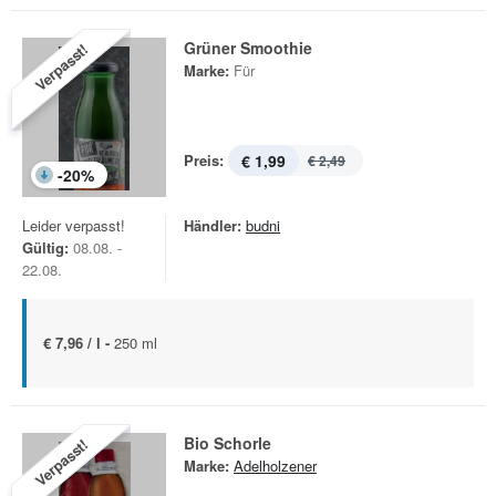
Grüner Smoothie
Verpasst!
Marke:
Für
Preis:
€ 1,99
€ 2,49
-
20
%
Leider verpasst!
Händler:
budni
Gültig:
08.08. -
22.08.
€ 7,96 / l -
250 ml
Bio Schorle
Verpasst!
Marke:
Adelholzener