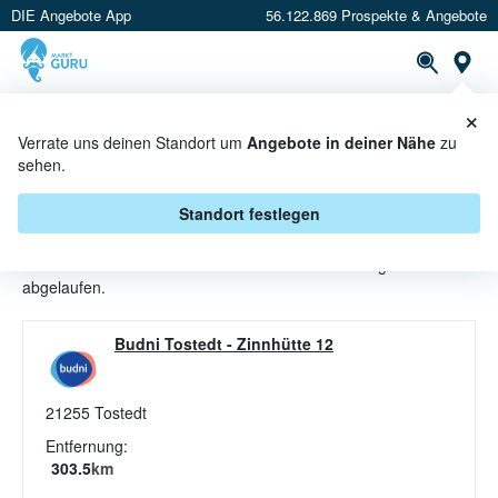
DIE Angebote App
56.122.869 Prospekte & Angebote
St
×
PROSPEKTE
ANGEBOTE
CASHBACK
Verrate uns deinen Standort um
Angebote in deiner Nähe
zu
sehen.
SOFTDRINKS ANGEBOTE &
AKTIONEN BEI BUDNI
Standort festlegen
Beim Händler
budni
sind aktuell alle Softdrinks-Angebote
abgelaufen.
Budni Tostedt
-
Zinnhütte 12
21255
Tostedt
Entfernung:
303.5
km