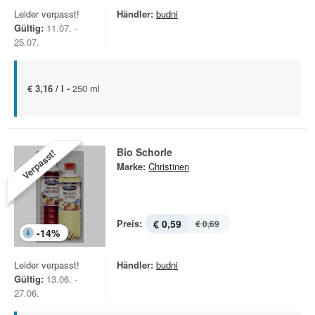
Leider verpasst!
Händler:
budni
Gültig:
11.07. -
25.07.
€ 3,16 / l -
250 ml
Bio Schorle
Verpasst!
Marke:
Christinen
Preis:
€ 0,59
€ 0,69
-
14
%
Leider verpasst!
Händler:
budni
Gültig:
13.06. -
27.06.