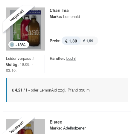
Chari Tea
Verpasst!
Marke:
Lemonaid
Preis:
€ 1,39
€ 1,59
-
13
%
Leider verpasst!
Händler:
budni
Gültig:
19.09. -
03.10.
€ 4,21 / l -
oder LemonAid zzgl. Pfand 330 ml
Eistee
Verpasst!
Marke:
Adelholzener