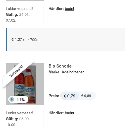
Leider verpasst!
Händler:
budni
Gültig:
24.01. -
07.02.
€ 4,27 / l -
700ml
Bio Schorle
Verpasst!
Marke:
Adelholzener
Preis:
€ 0,79
€ 0,89
-
11
%
Leider verpasst!
Händler:
budni
Gültig:
05.09. -
19.09.