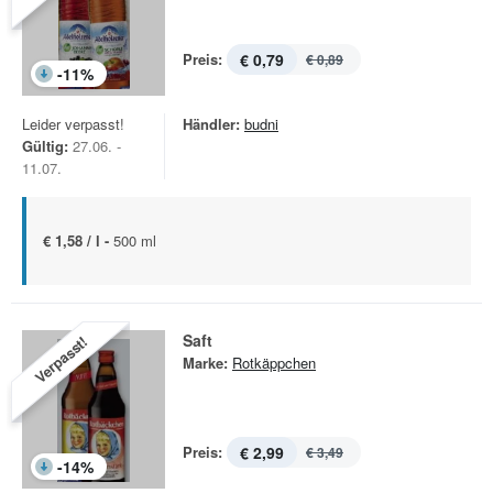
Preis:
€ 0,79
€ 0,89
-
11
%
Leider verpasst!
Händler:
budni
Gültig:
27.06. -
11.07.
€ 1,58 / l -
500 ml
Saft
Verpasst!
Marke:
Rotkäppchen
Preis:
€ 2,99
€ 3,49
-
14
%