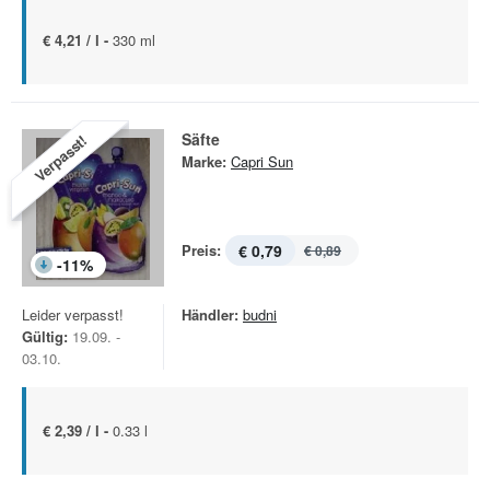
€ 4,21 / l -
330 ml
Säfte
Verpasst!
Marke:
Capri Sun
Preis:
€ 0,79
€ 0,89
-
11
%
Leider verpasst!
Händler:
budni
Gültig:
19.09. -
03.10.
€ 2,39 / l -
0.33 l