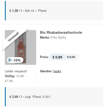
€ 1,58 / l -
500 ml + Pfand
Bio Rhabarbersaftschorle
Verpasst!
Marke:
Fritz-Spritz
Preis:
€ 0,89
€ 0,99
-
10
%
Leider verpasst!
Händler:
budni
Gültig:
13.06. -
27.06.
€ 2,69 / l -
zzgl. Pfand, 0.33 l