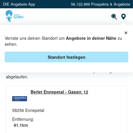
DIE Angebote App
56.122.869 Prospekte & Angebote
St
×
PROSPEKTE
ANGEBOTE
CASHBACK
Verrate uns deinen Standort um
Angebote in deiner Nähe
zu
sehen.
GESCHIRRSPÜLER ANGEBOTE &
AKTIONEN BEI BERLET
Standort festlegen
Beim Händler
Berlet
sind aktuell alle Geschirrspüler-Angebote
abgelaufen.
Berlet Ennepetal
-
Gasstr. 12
58256
Ennepetal
Entfernung:
41.1
km