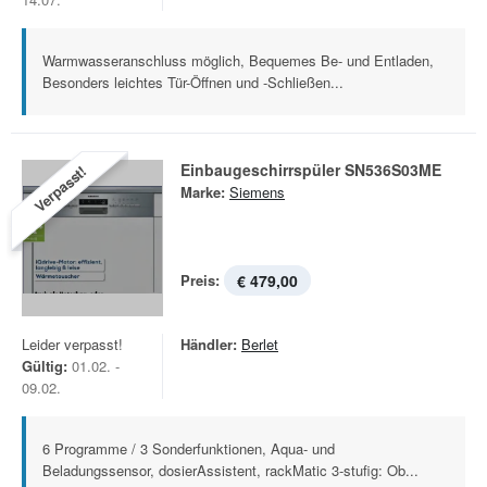
Warmwasseranschluss möglich, Bequemes Be- und Entladen,
Besonders leichtes Tür-Öffnen und -Schließen...
Einbaugeschirrspüler SN536S03ME
Verpasst!
Marke:
Siemens
Preis:
€ 479,00
Leider verpasst!
Händler:
Berlet
Gültig:
01.02. -
09.02.
6 Programme / 3 Sonderfunktionen, Aqua- und
Beladungssensor, dosierAssistent, rackMatic 3-stufig: Ob...