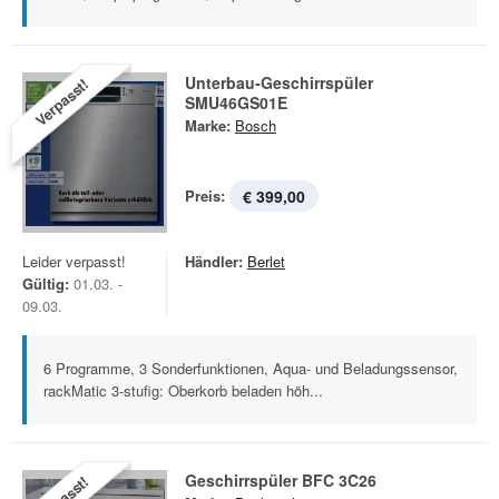
Unterbau-Geschirrspüler
Verpasst!
SMU46GS01E
Marke:
Bosch
Preis:
€ 399,00
Leider verpasst!
Händler:
Berlet
Gültig:
01.03. -
09.03.
6 Programme, 3 Sonderfunktionen, Aqua- und Beladungssensor,
rackMatic 3-stufig: Oberkorb beladen höh...
Geschirrspüler BFC 3C26