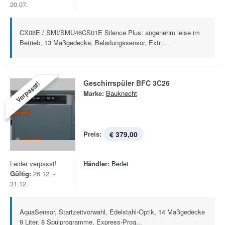
20.07.
CX08E / SMI/SMU46CS01E Silence Plus: angenehm leise im
Betrieb, 13 Maßgedecke, Beladungssensor, Extr...
Geschirrspüler BFC 3C26
Verpasst!
Marke:
Bauknecht
Preis:
€ 379,00
Leider verpasst!
Händler:
Berlet
Gültig:
26.12. -
31.12.
AquaSensor, Startzeitvorwahl, Edelstahl-Optik, 14 Maßgedecke
9 Liter, 8 Spülprogramme, Express-Prog...