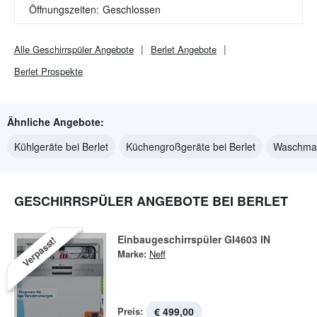
Öffnungszeiten:
Geschlossen
Alle
Geschirrspüler
Angebote
Berlet
Angebote
Berlet
Prospekte
Ähnliche Angebote:
Kühlgeräte bei Berlet
Küchengroßgeräte bei Berlet
Waschmas
GESCHIRRSPÜLER ANGEBOTE BEI BERLET
Einbaugeschirrspüler GI4603 IN
Verpasst!
Marke:
Neff
Preis:
€ 499,00