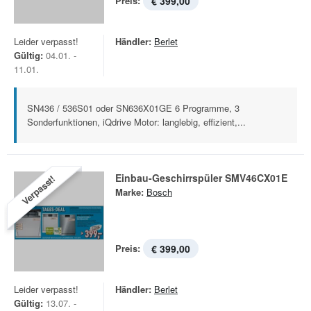
Preis:
€ 399,00
Leider verpasst!
Händler:
Berlet
Gültig:
04.01. -
11.01.
SN436 / 536S01 oder SN636X01GE 6 Programme, 3
Sonderfunktionen, iQdrive Motor: langlebig, effizient,...
Einbau-Geschirrspüler SMV46CX01E
Verpasst!
Marke:
Bosch
Preis:
€ 399,00
Leider verpasst!
Händler:
Berlet
Gültig:
13.07. -