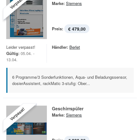
Verpasst!
Marke:
Siemens
Preis:
€ 479,00
Leider verpasst!
Händler:
Berlet
Gültig:
05.04. -
13.04.
6 Programme/3 Sonderfunktionen, Aqua- und Beladungssensor,
dosierAssistent, rackMatic 3-stufig: Ober...
Geschirrspüler
Verpasst!
Marke:
Siemens