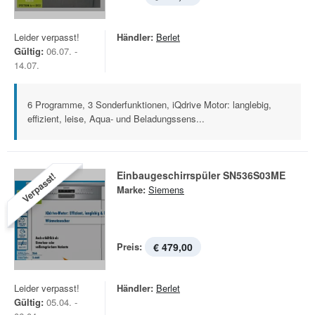
Leider verpasst!
Händler:
Berlet
Gültig:
06.07. -
14.07.
6 Programme, 3 Sonderfunktionen, iQdrive Motor: langlebig,
effizient, leise, Aqua- und Beladungssens...
Einbaugeschirrspüler SN536S03ME
Verpasst!
Marke:
Siemens
Preis:
€ 479,00
Leider verpasst!
Händler:
Berlet
Gültig:
05.04. -