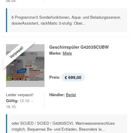
06.04.
6 Programme/3 Sonderfunktionen, Aqua- und Beladungssensor,
dosierAssistent, rackMatic 3-stufig: Ober...
Geschirrspüler G4203SCUBW
Verpasst!
Marke:
Miele
Preis:
€ 699,00
Leider verpasst!
Händler:
Berlet
Gültig:
12.10. -
19.10.
oder SCUED / SCIED / G4263SCVI, Warmwasseranschluss
möglich, Bequemes Be- und Entladen, Besonders le...