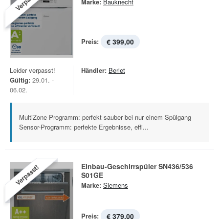
Verpasst!
Marke:
Bauknecht
Preis:
€ 399,00
Leider verpasst!
Händler:
Berlet
Gültig:
29.01. -
06.02.
MultiZone Programm: perfekt sauber bei nur einem Spülgang
Sensor-Programm: perfekte Ergebnisse, effi...
Einbau-Geschirrspüler SN436/536
Verpasst!
S01GE
Marke:
Siemens
Preis:
€ 379,00