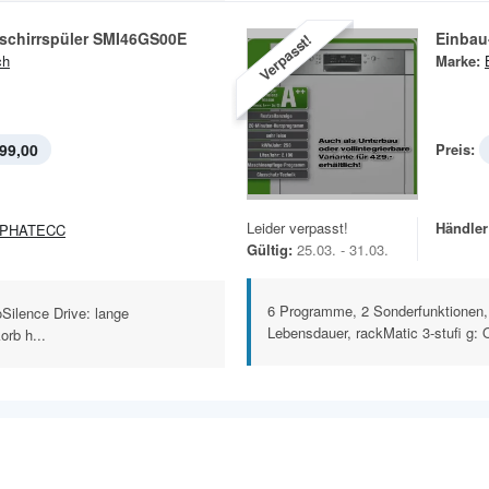
schirrspüler SMI46GS00E
Einbau
Verpasst!
ch
Marke:
99,00
Preis:
Leider verpasst!
Händler
LPHATECC
Gültig:
25.03. - 31.03.
6 Programme, 2 Sonderfunktionen,
Silence Drive: lange
Lebensdauer, rackMatic 3-stufi g: O
orb h...