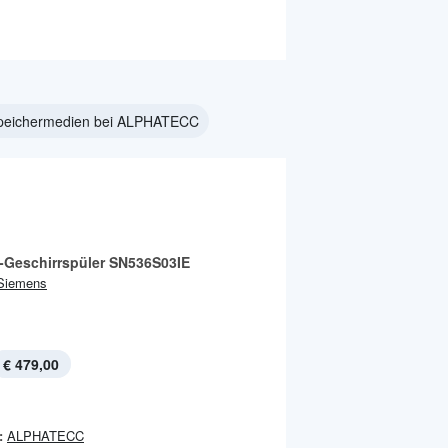
peichermedien bei ALPHATECC
-Geschirrspüler SN536S03IE
Siemens
€ 479,00
:
ALPHATECC