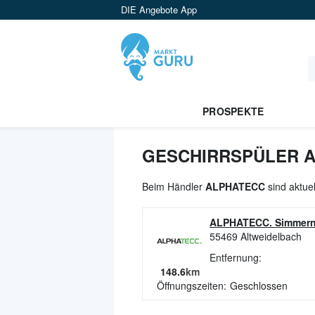
DIE Angebote App
PROSPEKTE
GESCHIRRSPÜLER A
Beim Händler
ALPHATECC
sind aktuel
ALPHATECC. Simmer
55469
Altweidelbach
Entfernung:
148.6
km
Öffnungszeiten:
Geschlossen