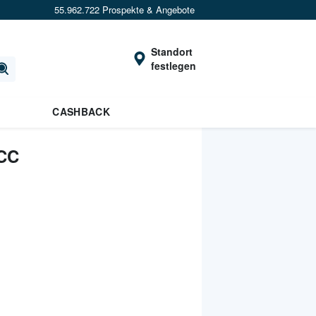
55.962.722 Prospekte & Angebote
Standort
festlegen
CASHBACK
CC