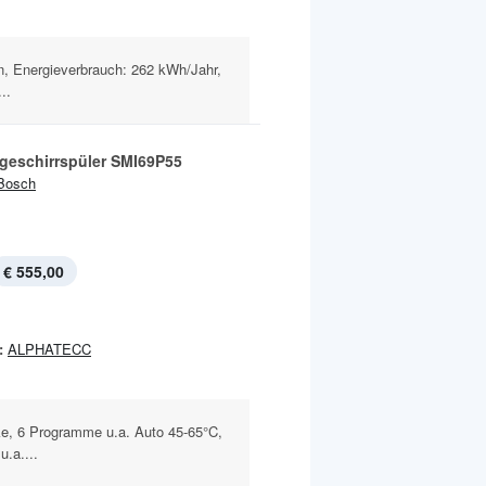
, Energieverbrauch: 262 kWh/Jahr,
..
geschirrspüler SMI69P55
Bosch
€ 555,00
:
ALPHATECC
, 6 Programme u.a. Auto 45-65°C,
.a....