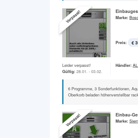
Einbauges
Verpasst!
Marke:
Bos
Preis:
€ 3
Leider verpasst!
Händler:
A
Gültig:
28.01. - 03.02.
6 Programme, 3 Sonderfunktionen, Aqu
Oberkorb beladen höhenverstellbar rac
Einbau-Ge
Verpasst!
Marke:
Sie