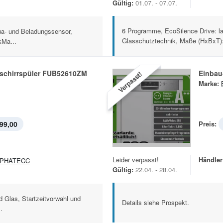
Gültig:
01.07. - 07.07.
6 Programme, EcoSilence Drive: l
a- und Beladungssensor,
Glasschutztechnik, Maße (HxBxT): 
kMa...
schirrspüler FUB52610ZM
Einbau
Verpasst!
Marke:
99,00
Preis:
Leider verpasst!
Händler
LPHATECC
Gültig:
22.04. - 28.04.
 Glas, Startzeitvorwahl und
Details siehe Prospekt.
.