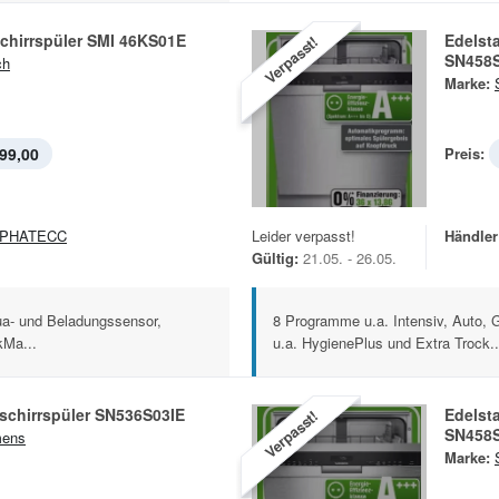
chirrspüler SMI 46KS01E
Edelst
Verpasst!
SN458S
ch
Marke:
99,00
Preis:
LPHATECC
Leider verpasst!
Händler
Gültig:
21.05. - 26.05.
a- und Beladungssensor,
8 Programme u.a. Intensiv, Auto, 
kMa...
u.a. HygienePlus und Extra Trock..
schirrspüler SN536S03IE
Edelst
Verpasst!
SN458S
mens
Marke: