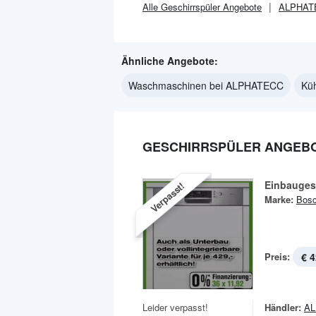
Alle
Geschirrspüler
Angebote
ALPHAT
Ähnliche Angebote:
Waschmaschinen bei ALPHATECC
Kü
GESCHIRRSPÜLER ANGEBO
Einbauges
Verpasst!
Marke:
Bos
Preis:
€ 4
Leider verpasst!
Händler:
A