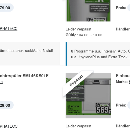
79,00
Preis:
LPHATECC
Leider verpasst!
Händler
Gültig:
04.03. - 10.03.
rmetauscher, rackMatic 3-stufi
8 Programme u.a. Intensiv, Auto, 
u.a. HygienePlus und Extra Trock..
chirrspüler SMI 46KS01E
Einbau
Verpasst!
ch
Marke:
29,00
Preis:
Leider verpasst!
Händler
LPHATECC