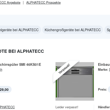
ECC
Angebote
ALPHATECC
Prospekte
hlgeräte bei ALPHATECC
Küchengroßgeräte bei ALPHATECC
S
TE BEI ALPHATECC
chirrspüler SMI 46KS01E
Einbau
Verpasst!
ch
Marke:
29,00
Preis:
LPHATECC
Leider verpasst!
Händler