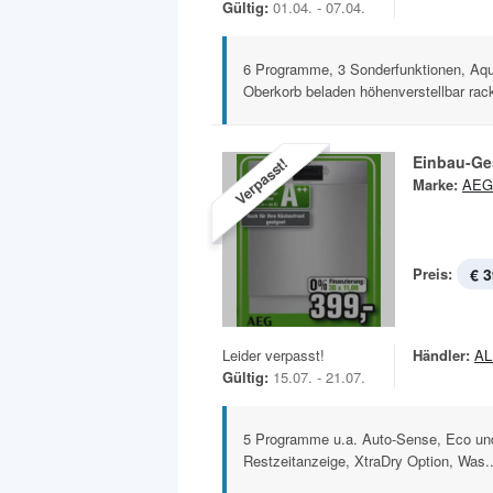
Gültig:
01.04. - 07.04.
6 Programme, 3 Sonderfunktionen, Aqu
Oberkorb beladen höhenverstellbar rac
Einbau-Ge
Verpasst!
Marke:
AEG
Preis:
€ 3
Leider verpasst!
Händler:
A
Gültig:
15.07. - 21.07.
5 Programme u.a. Auto-Sense, Eco und
Restzeitanzeige, XtraDry Option, Was..