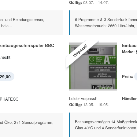
Gültig:
08.07. - 14.07.
a- und Beladungssensor,
6 Programme & 3 Sonderfunktionen
bela...
Wasserverbrauch: 2660 Liter/Jahr, .
inbaugeschirrspüler BBC
Einbau
Verpasst!
Marke:
necht
29,00
Preis:
Leider verpasst!
Händler
LPHATECC
Gültig:
13.05. - 19.05.
Fassungsvermögen 14 Maßgedecke
und Öko, 2+1 Sensorprogramm,
Glas 40°C und 4 Sonderfunktionen u