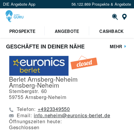
DIE Angebote App
56.122.869 Prospekte & Angebote
St
PROSPEKTE
ANGEBOTE
CASHBACK
GESCHÄFTE IN DEINER NÄHE
MEHR
Berlet Arnsberg-Neheim
Arnsberg-Neheim
Stembergstr. 60
59755
Arnsberg-Neheim
Telefon:
+4923349550
Email:
info.neheim@euronics-berlet.de
Öffnungszeiten heute:
Geschlossen