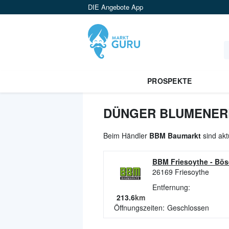
DIE Angebote App
PROSPEKTE
DÜNGER BLUMENERD
Beim Händler
BBM Baumarkt
sind akt
BBM Friesoythe
-
Böse
26169
Friesoythe
Entfernung:
213.6
km
Öffnungszeiten:
Geschlossen