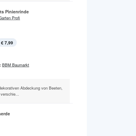
ts Pinienrinde
Garten Profi
€ 7,99
:
BBM Baumarkt
r dekorativen Abdeckung von Beeten,
verschie...
nerde