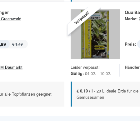
nger
Qualit
Verpasst!
Greenworld
Marke:
,99
Preis:
€ 1,49
M Baumarkt
Leider verpasst!
Händler
Gültig:
04.02. - 10.02.
€ 0,19 / l -
20 L ideale Erde für di
für alle Topfpflanzen geeignet
Gemüsesamen