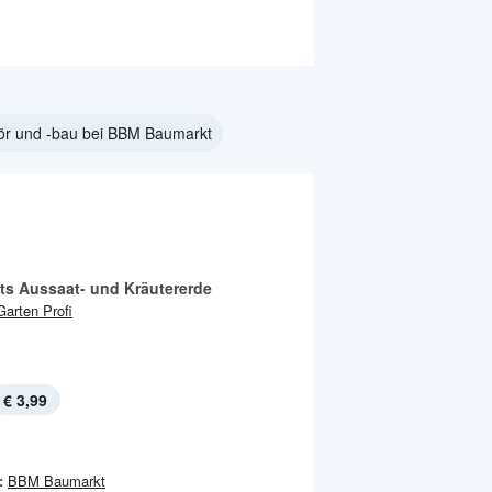
ör und -bau bei BBM Baumarkt
äts Aussaat- und Kräutererde
Garten Profi
€ 3,99
:
BBM Baumarkt