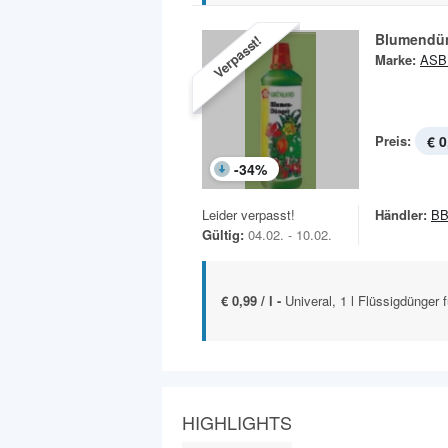
Blumendü
Verpasst!
Marke:
ASB 
Preis:
€ 0
-
34
%
Leider verpasst!
Händler:
BB
Gültig:
04.02. - 10.02.
€ 0,99 / l -
Univeral, 1 l Flüssigdünger 
HIGHLIGHTS