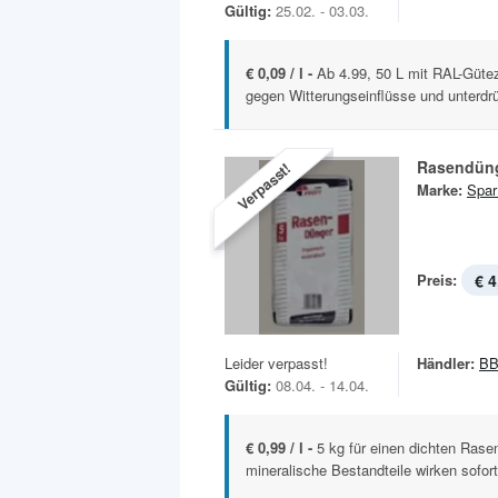
Gültig:
25.02. - 03.03.
€ 0,09 / l -
Ab 4.99, 50 L mit RAL-Güte
gegen Witterungseinflüsse und unterdrü
Rasendün
Verpasst!
Marke:
Spar
Preis:
€ 4
Leider verpasst!
Händler:
BB
Gültig:
08.04. - 14.04.
€ 0,99 / l -
5 kg für einen dichten Ras
mineralische Bestandteile wirken sofort