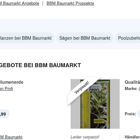
 Baumarkt
Angebote
BBM Baumarkt
Prospekte
flanzen bei BBM Baumarkt
Sägen bei BBM Baumarkt
Poolzubeh
GEBOTE BEI BBM BAUMARKT
 Blumenerde
Qualit
Verpasst!
en Profi
Marke:
,99
Preis:
M Baumarkt
Leider verpasst!
Händler