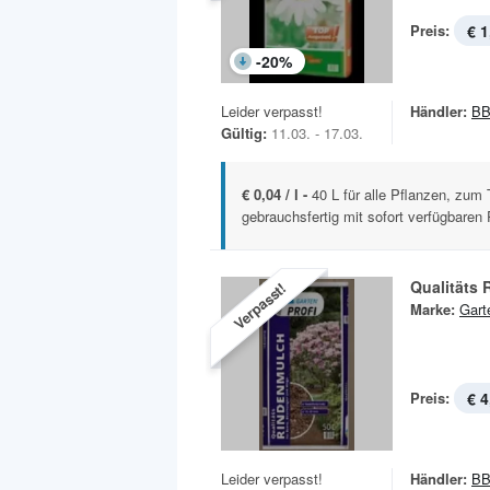
Preis:
€ 1
-
20
%
Leider verpasst!
Händler:
BB
Gültig:
11.03. - 17.03.
€ 0,04 / l -
40 L für alle Pflanzen, zum
gebrauchsfertig mit sofort verfügbaren 
Qualitäts
Verpasst!
Marke:
Gart
Preis:
€ 4
Leider verpasst!
Händler:
BB