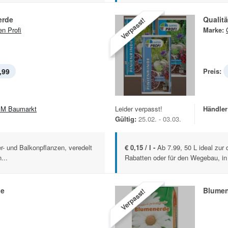
erde
Qualitä
Verpasst!
en Profi
Marke:
,99
Preis:
M Baumarkt
Leider verpasst!
Händler
Gültig:
25.02. - 03.03.
er- und Balkonpflanzen, veredelt
€ 0,15 / l -
Ab 7.99, 50 L ideal zu
...
Rabatten oder für den Wegebau, in 
de
Blume
Verpasst!