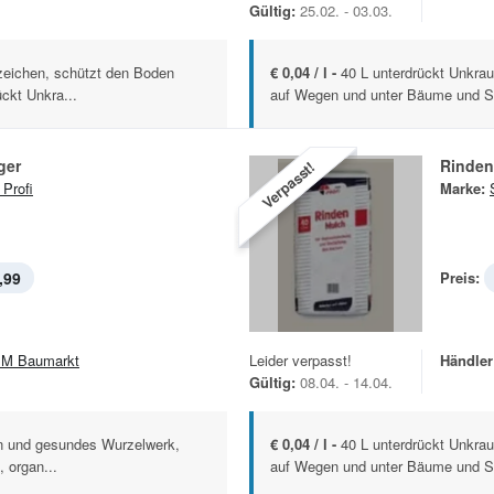
Gültig:
25.02. - 03.03.
zeichen, schützt den Boden
€ 0,04 / l -
40 L unterdrückt Unkra
ckt Unkra...
auf Wegen und unter Bäume und Str
ger
Rinde
Verpasst!
 Profi
Marke:
,99
Preis:
M Baumarkt
Leider verpasst!
Händler
Gültig:
08.04. - 14.04.
en und gesundes Wurzelwerk,
€ 0,04 / l -
40 L unterdrückt Unkra
, organ...
auf Wegen und unter Bäume und Str