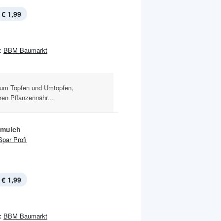
€ 1,99
:
BBM Baumarkt
 zum Topfen und Umtopfen,
ren Pflanzennähr...
nmulch
Spar Profi
€ 1,99
:
BBM Baumarkt