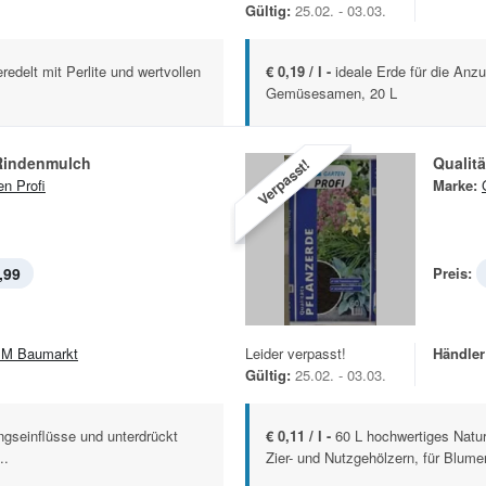
Gültig:
25.02. - 03.03.
redelt mit Perlite und wertvollen
€ 0,19 / l -
ideale Erde für die Anz
Gemüsesamen, 20 L
 Rindenmulch
Qualitä
Verpasst!
en Profi
Marke:
,99
Preis:
M Baumarkt
Leider verpasst!
Händler
Gültig:
25.02. - 03.03.
gseinflüsse und unterdrückt
€ 0,11 / l -
60 L hochwertiges Natu
..
Zier- und Nutzgehölzern, für Blum