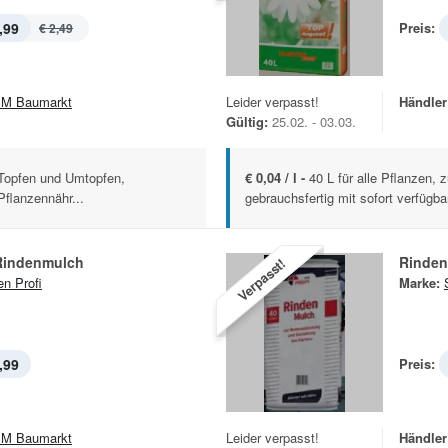
,99
Preis:
€ 2,49
M Baumarkt
Leider verpasst!
Händler
Gültig:
25.02. - 03.03.
 Topfen und Umtopfen,
€ 0,04 / l -
40 L für alle Pflanzen,
Pflanzennähr...
gebrauchsfertig mit sofort verfügba
 Rindenmulch
Rinde
Verpasst!
en Profi
Marke:
,99
Preis:
M Baumarkt
Leider verpasst!
Händler