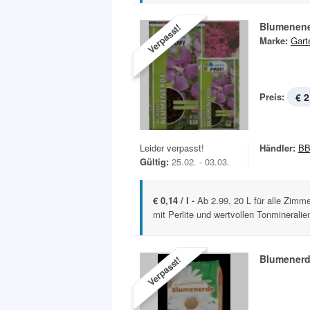
Blumenen
Verpasst!
Marke:
Gart
Preis:
€ 2
Leider verpasst!
Händler:
BB
Gültig:
25.02. - 03.03.
€ 0,14 / l -
Ab 2.99, 20 L für alle Zimm
mit Perlite und wertvollen Tonmineralien
Blumener
Verpasst!