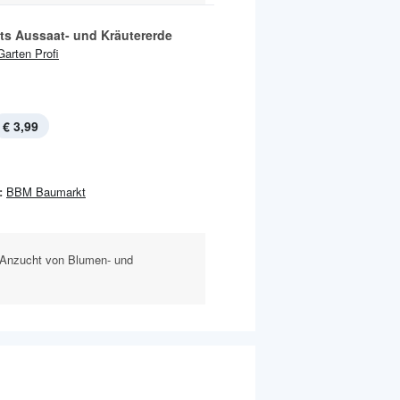
äts Aussaat- und Kräutererde
Garten Profi
€ 3,99
:
BBM Baumarkt
e Anzucht von Blumen- und