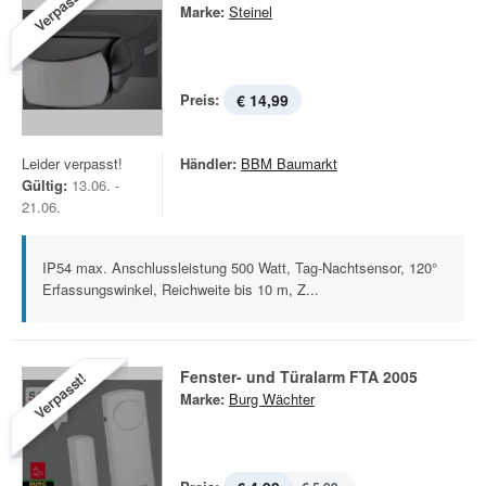
Verpasst!
Marke:
Steinel
Preis:
€ 14,99
Leider verpasst!
Händler:
BBM Baumarkt
Gültig:
13.06. -
21.06.
IP54 max. Anschlussleistung 500 Watt, Tag-Nachtsensor, 120°
Erfassungswinkel, Reichweite bis 10 m, Z...
Fenster- und Türalarm FTA 2005
Verpasst!
Marke:
Burg Wächter