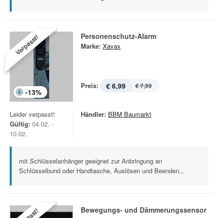
Personenschutz-Alarm
Verpasst!
Marke:
Xavax
Preis:
€ 6,99
€ 7,99
-
13
%
Leider verpasst!
Händler:
BBM Baumarkt
Gültig:
04.02. -
10.02.
mit Schlüsselanhänger geeignet zur Anbringung an
Schlüsselbund oder Handtasche, Auslösen und Beenden...
Bewegungs- und Dämmerungssensor