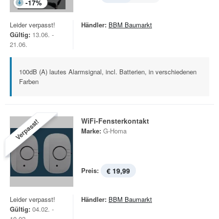
-
17
%
Leider verpasst!
Händler:
BBM Baumarkt
Gültig:
13.06. -
21.06.
100dB (A) lautes Alarmsignal, incl. Batterien, in verschiedenen
Farben
WiFi-Fensterkontakt
Verpasst!
Marke:
G-Homa
Preis:
€ 19,99
Leider verpasst!
Händler:
BBM Baumarkt
Gültig:
04.02. -
10.02.