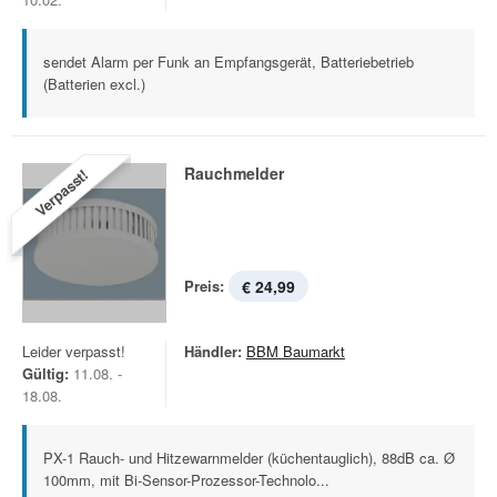
sendet Alarm per Funk an Empfangsgerät, Batteriebetrieb
(Batterien excl.)
Rauchmelder
Verpasst!
Preis:
€ 24,99
Leider verpasst!
Händler:
BBM Baumarkt
Gültig:
11.08. -
18.08.
PX-1 Rauch- und Hitzewarnmelder (küchentauglich), 88dB ca. Ø
100mm, mit Bi-Sensor-Prozessor-Technolo...