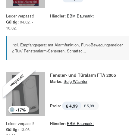
Leider verpasst!
Händler:
BBM Baumarkt
Gültig:
04.02. -
10.02.
incl. Empfangsgerät mit Alarmfunktion, Funk-Bewegungsmelder,
2 Tür-/ Fensteralarm-Sensoren, Scharfsc...
Fenster- und Türalarm FTA 2005
Verpasst!
Marke:
Burg Wächter
Preis:
€ 4,99
€ 5,99
-
17
%
Leider verpasst!
Händler:
BBM Baumarkt
Gültig:
13.06. -