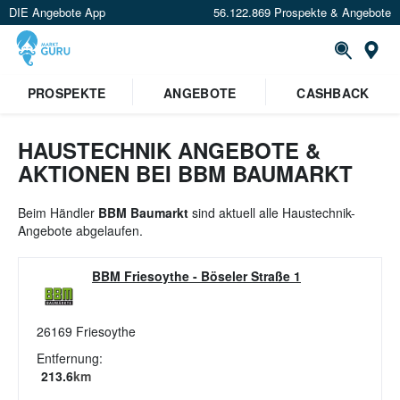
DIE Angebote App
56.122.869 Prospekte & Angebote
St
×
PROSPEKTE
ANGEBOTE
CASHBACK
Verrate uns deinen Standort um
Angebote in deiner Nähe
zu
sehen.
HAUSTECHNIK ANGEBOTE &
AKTIONEN BEI BBM BAUMARKT
Standort festlegen
Beim Händler
BBM Baumarkt
sind aktuell alle Haustechnik-
Angebote abgelaufen.
BBM Friesoythe
-
Böseler Straße 1
26169
Friesoythe
Entfernung:
213.6
km