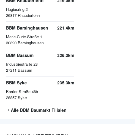
BBM Rhauderfehn
219.0km
Hagiusring 2
26817
Rhauderfehn
BBM Barsinghausen
221.4km
Marie-Curie-Straße 1
30890
Barsinghausen
BBM Bassum
226.3km
Industriestraße 23
27211
Bassum
BBM Syke
235.3km
Barrier Straße 46b
28857
Syke
Alle
BBM Baumarkt
Filialen