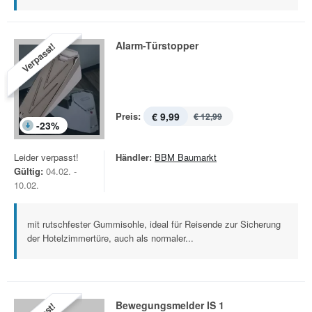
Alarm-Türstopper
Verpasst!
Preis:
€ 9,99
€ 12,99
-
23
%
Leider verpasst!
Händler:
BBM Baumarkt
Gültig:
04.02. -
10.02.
mit rutschfester Gummisohle, ideal für Reisende zur Sicherung
der Hotelzimmertüre, auch als normaler...
Bewegungsmelder IS 1