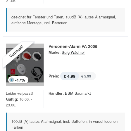
21.06.
geeignet für Fenster und Türen, 100dB (A) lautes Alarmsignal,
einfache Montage, incl. Batterien
Personen-Alarm PA 2006
Verpasst!
Marke:
Burg Wächter
Preis:
€ 4,99
€ 5,99
-
17
%
Leider verpasst!
Händler:
BBM Baumarkt
Gültig:
16.06. -
23.06.
100dB (A) lautes Alarmsignal, incl. Batterien, in verschiedenen
Farben