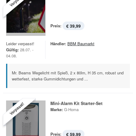
Verpasst!
Preis:
€ 39,99
Leider verpasst!
Händler:
BBM Baumarkt
Gültig:
28.07. -
04.08.
Mr. Beams Wegelicht mit Spieß, 2 x 80lm, H 35 cm, robust und
wetterfest, starke Gummidichtungen und ...
Mini-Alarm Kit Starter-Set
Verpasst!
Marke:
G-Homa
Preis:
€ 59,99