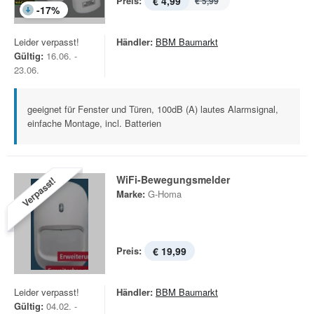
Preis:
€ 4,99
€ 5,99
-
17
%
Leider verpasst!
Händler:
BBM Baumarkt
Gültig:
16.06. -
23.06.
geeignet für Fenster und Türen, 100dB (A) lautes Alarmsignal,
einfache Montage, incl. Batterien
WiFi-Bewegungsmelder
Verpasst!
Marke:
G-Homa
Preis:
€ 19,99
Leider verpasst!
Händler:
BBM Baumarkt
Gültig:
04.02. -