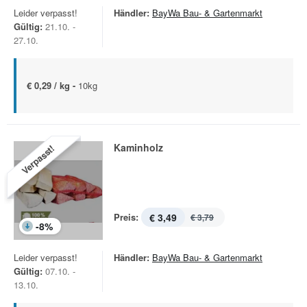
Leider verpasst!
Händler:
BayWa Bau- & Gartenmarkt
Gültig:
21.10. -
27.10.
€ 0,29 / kg -
10kg
Kaminholz
Verpasst!
Preis:
€ 3,49
€ 3,79
-
8
%
Leider verpasst!
Händler:
BayWa Bau- & Gartenmarkt
Gültig:
07.10. -
13.10.