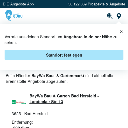
DIE Angebote App
56.122.869 Prospekte & Angebote
St
×
PROSPEKTE
ANGEBOTE
CASHBACK
Verrate uns deinen Standort um
Angebote in deiner Nähe
zu
sehen.
BRENNSTOFFE ANGEBOTE &
AKTIONEN BEI BAYWA BAU- &
Standort festlegen
GARTENMARKT
Beim Händler
BayWa Bau- & Gartenmarkt
sind aktuell alle
Brennstoffe-Angebote abgelaufen.
BayWa Bau & Garten Bad Hersfeld
-
Landecker Str. 13
36251
Bad Hersfeld
Entfernung:
209.6
km