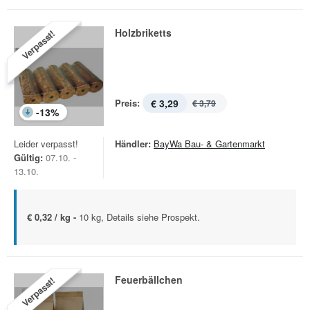
Holzbriketts
Verpasst!
Preis:
€ 3,29
€ 3,79
-
13
%
Leider verpasst!
Händler:
BayWa Bau- & Gartenmarkt
Gültig:
07.10. -
13.10.
€ 0,32 / kg -
10 kg, Details siehe Prospekt.
Feuerbällchen
Verpasst!