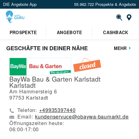
DIE Angebote App
55.962.722 Prospekte & Angebote
St
PROSPEKTE
ANGEBOTE
CASHBACK
GESCHÄFTE IN DEINER NÄHE
MEHR
BayWa Bau & Garten Karlstadt
Karlstadt
Am Hammersteig 6
97753
Karlstadt
Telefon:
+49935397440
Email:
kundenservuce@obaywa-baumarkt.de
Öffnungszeiten heute:
06:00-17:00