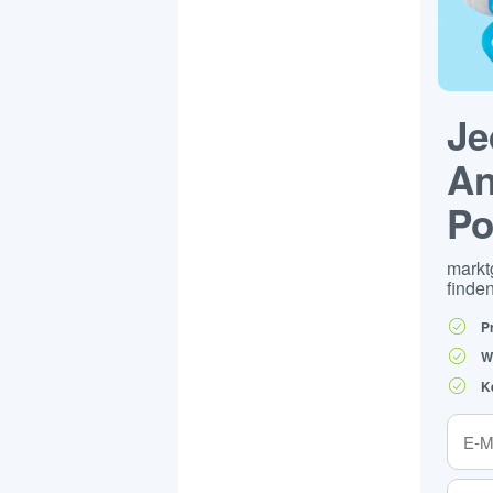
Je
An
Po
markt
finden
P
W
K