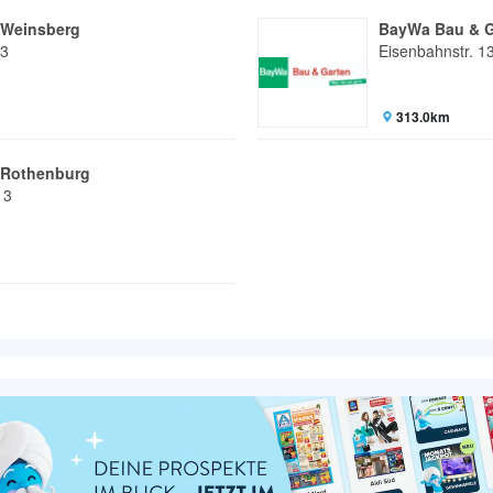
 Weinsberg
BayWa Bau & Ga
13
Eisenbahnstr. 1
313.0km
 Rothenburg
 3