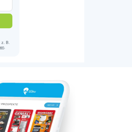
 z. B.
sen
.