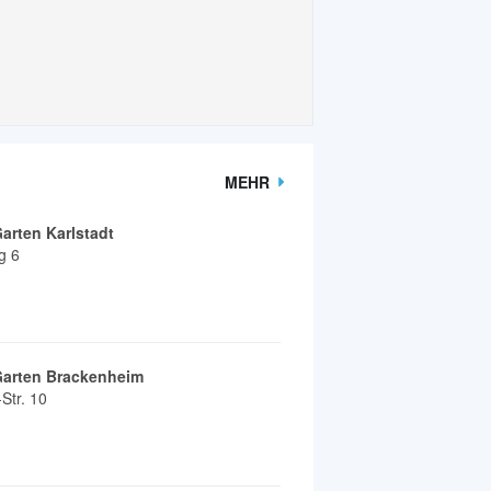
MEHR
rten Karlstadt
g 6
arten Brackenheim
Str. 10