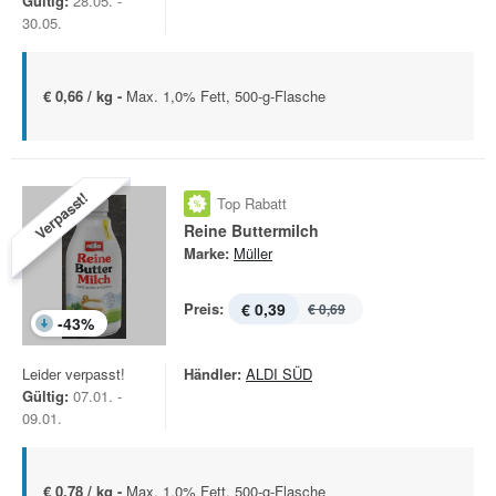
Gültig:
28.05. -
30.05.
€ 0,66 / kg -
Max. 1,0% Fett, 500-g-Flasche
Verpasst!
Top Rabatt
Reine Buttermilch
Marke:
Müller
Preis:
€ 0,39
€ 0,69
-
43
%
Leider verpasst!
Händler:
ALDI SÜD
Gültig:
07.01. -
09.01.
€ 0,78 / kg -
Max. 1,0% Fett, 500-g-Flasche