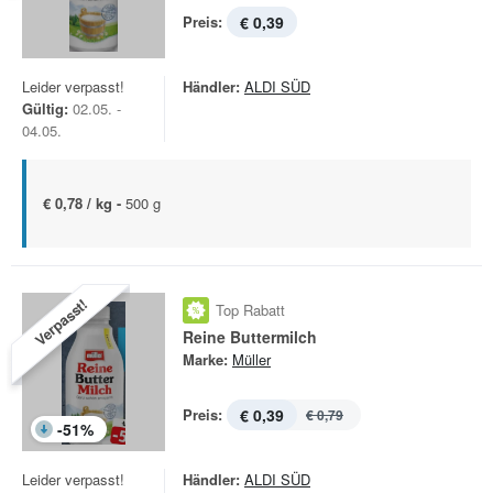
Preis:
€ 0,39
Leider verpasst!
Händler:
ALDI SÜD
Gültig:
02.05. -
04.05.
€ 0,78 / kg -
500 g
Verpasst!
Top Rabatt
Reine Buttermilch
Marke:
Müller
Preis:
€ 0,39
€ 0,79
-
51
%
Leider verpasst!
Händler:
ALDI SÜD