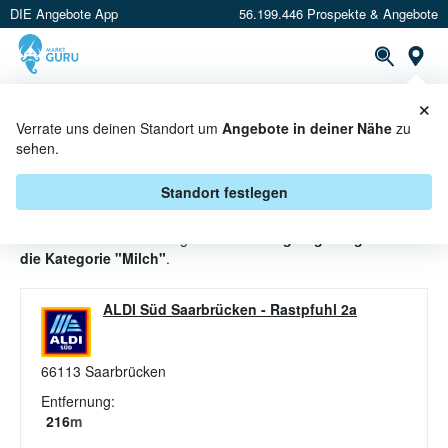
DIE Angebote App
56.199.446 Prospekte & Angebote
St
×
PROSPEKTE
ANGEBOTE
CASHBACK
Verrate uns deinen Standort um
Angebote in deiner Nähe
zu
sehen.
MILCH ANGEBOTE & AKTIONEN
BEI ALDI SÜD
Standort festlegen
Beim Händler
ALDI SÜD
gibt es aktuell
3 gültige Angebote für
die Kategorie "Milch"
.
ALDI Süd Saarbrücken
-
Rastpfuhl 2a
66113
Saarbrücken
Entfernung:
216
m