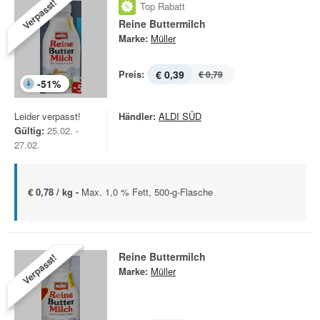
Verpasst!
Top Rabatt
Reine Buttermilch
Marke:
Müller
Preis:
€ 0,39
€ 0,79
-
51
%
Leider verpasst!
Händler:
ALDI SÜD
Gültig:
25.02. -
27.02.
€ 0,78 / kg -
Max. 1,0 % Fett, 500-g-Flasche
Reine Buttermilch
Verpasst!
Marke:
Müller