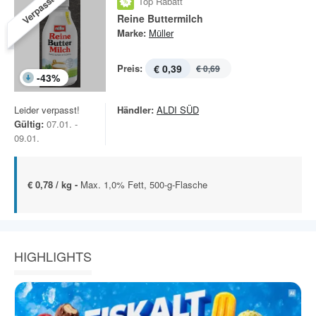
Verpasst!
Top Rabatt
Reine Buttermilch
Marke:
Müller
Preis:
€ 0,39
€ 0,69
-
43
%
Leider verpasst!
Händler:
ALDI SÜD
Gültig:
07.01. -
09.01.
€ 0,78 / kg -
Max. 1,0% Fett, 500-g-Flasche
HIGHLIGHTS