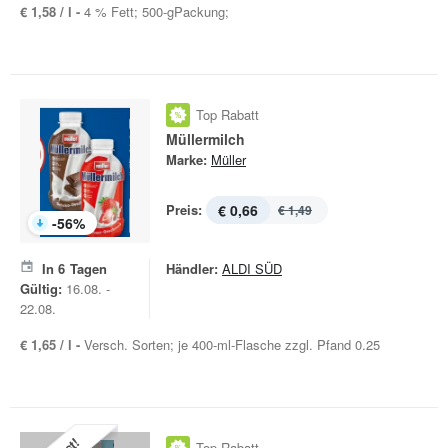
€ 1,58 / l -
4 % Fett; 500-gPackung;
Top Rabatt
Müllermilch
Marke:
Müller
Preis:
€ 0,66
€ 1,49
-
56
%
In
6
Tagen
Händler:
ALDI SÜD
Gültig:
16.08. -
22.08.
€ 1,65 / l -
Versch. Sorten; je 400-ml-Flasche zzgl. Pfand 0.25
Top Rabatt