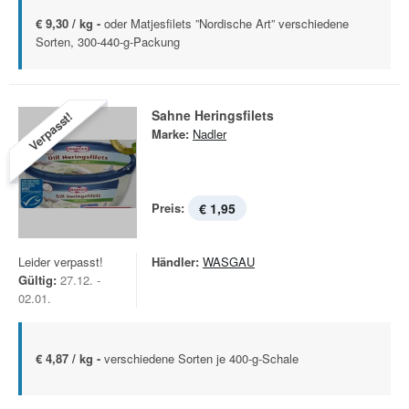
€ 9,30 / kg -
oder Matjesfilets ”Nordische Art” verschiedene
Sorten, 300-440-g-Packung
Sahne Heringsfilets
Verpasst!
Marke:
Nadler
Preis:
€ 1,95
Leider verpasst!
Händler:
WASGAU
Gültig:
27.12. -
02.01.
€ 4,87 / kg -
verschiedene Sorten je 400-g-Schale