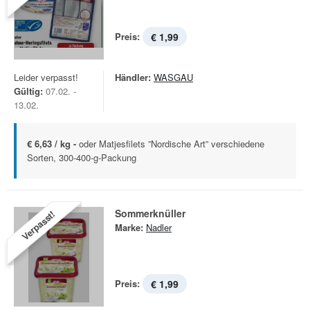
Preis:
€ 1,99
Leider verpasst!
Händler:
WASGAU
Gültig:
07.02. -
13.02.
€ 6,63 / kg -
oder Matjesfilets ”Nordische Art” verschiedene
Sorten, 300-400-g-Packung
Sommerknüller
Verpasst!
Marke:
Nadler
Preis:
€ 1,99