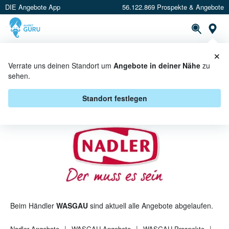
DIE Angebote App
56.122.869 Prospekte & Angebote
St
×
PROSPEKTE
ANGEBOTE
CASHBACK
Verrate uns deinen Standort um
Angebote in deiner Nähe
zu
sehen.
NADLER BEI WASGAU -
ANGEBOTE & AKTIONEN
Standort festlegen
Beim Händler
WASGAU
sind aktuell alle Angebote abgelaufen.
Nadler
Angebote
WASGAU
Angebote
WASGAU
Prospekte