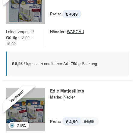
Preis:
€ 4,49
Leider verpasst!
Händler:
WASGAU
Gültig:
12.02. -
18.02.
€ 5,98 / kg -
nach nordischer Art, 750-g-Packung
Edle Matjesfilets
Verpasst!
Marke:
Nadler
Preis:
€ 4,99
€ 6,59
-
24
%