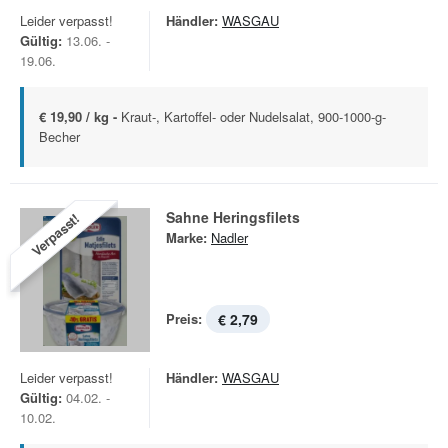
Leider verpasst!
Händler:
WASGAU
Gültig:
13.06. -
19.06.
€ 19,90 / kg -
Kraut-, Kartoffel- oder Nudelsalat, 900-1000-g-
Becher
Sahne Heringsfilets
Verpasst!
Marke:
Nadler
Preis:
€ 2,79
Leider verpasst!
Händler:
WASGAU
Gültig:
04.02. -
10.02.