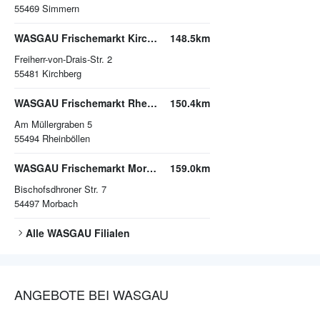
55469
Simmern
WASGAU Frischemarkt Kirchberg
148.5km
Freiherr-von-Drais-Str. 2
55481
Kirchberg
WASGAU Frischemarkt Rheinböllen
150.4km
Am Müllergraben 5
55494
Rheinböllen
WASGAU Frischemarkt Morbach
159.0km
Bischofsdhroner Str. 7
54497
Morbach
Alle
WASGAU
Filialen
ANGEBOTE BEI WASGAU