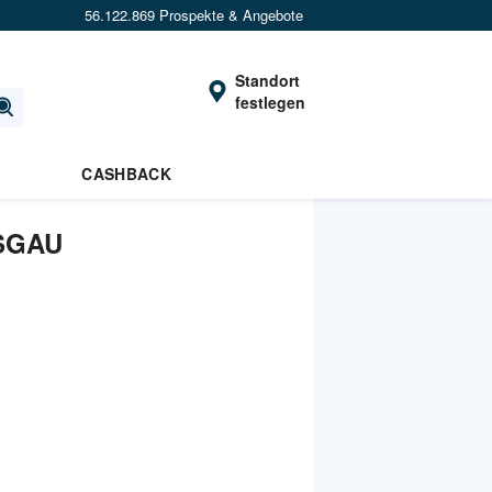
56.122.869 Prospekte & Angebote
Standort
festlegen
CASHBACK
SGAU