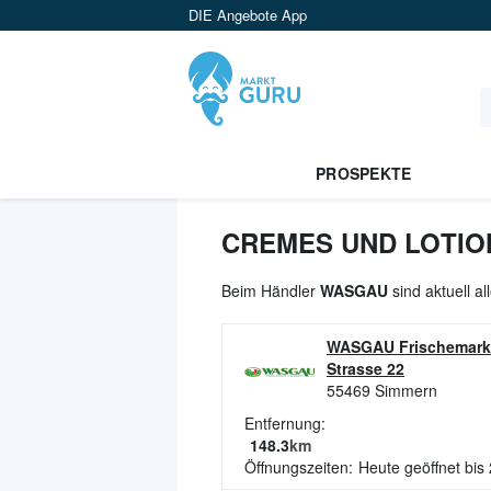
DIE Angebote App
PROSPEKTE
CREMES UND LOTIO
Beim Händler
WASGAU
sind aktuell a
WASGAU Frischemark
Strasse 22
55469
Simmern
Entfernung:
148.3
km
Öffnungszeiten:
Heute geöffnet bis