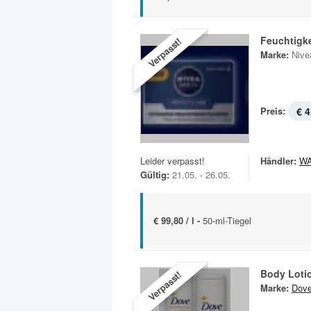
Feuchtigk
Verpasst!
Marke:
Nive
Preis:
€ 4
Leider verpasst!
Händler:
W
Gültig:
21.05. - 26.05.
€ 99,80 / l -
50-ml-Tiegel
Body Loti
Verpasst!
Marke:
Dov