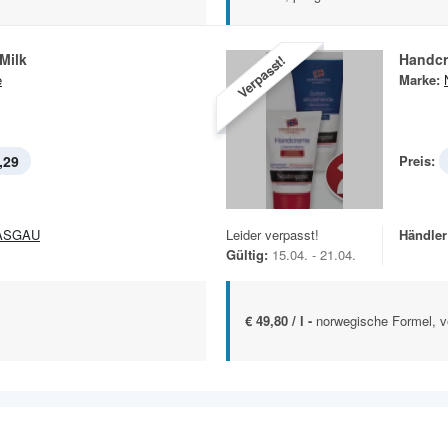
Milk
Handc
Verpasst!
e
Marke:
,29
Preis:
ASGAU
Leider verpasst!
Händler
Gültig:
15.04. - 21.04.
€ 49,80 / l -
norwegische Formel, v