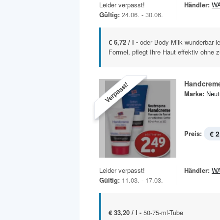
Leider verpasst!
Händler:
W
Gültig:
24.06. - 30.06.
€ 6,72 / l -
oder Body Milk wunderbar le
Formel, pflegt Ihre Haut effektiv ohne zu
Handcrem
Verpasst!
Marke:
Neut
Preis:
€ 2
Leider verpasst!
Händler:
W
Gültig:
11.03. - 17.03.
€ 33,20 / l -
50-75-ml-Tube