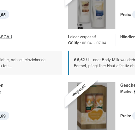
,65
Preis:
ASGAU
Leider verpasst!
Händler
Gültig:
02.04. - 07.04.
ichte, schnell einziehende
€ 6,62 / l -
oder Body Milk wunderba
 fett...
Formel, pflegt Ihre Haut effektiv ohn
on
Gesch
Verpasst!
e
Marke:
,69
Preis: