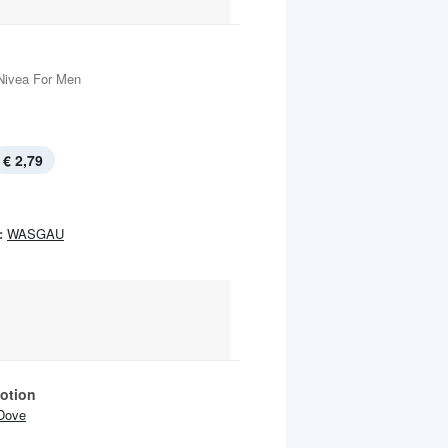
Nivea For Men
€ 2,79
:
WASGAU
otion
Dove