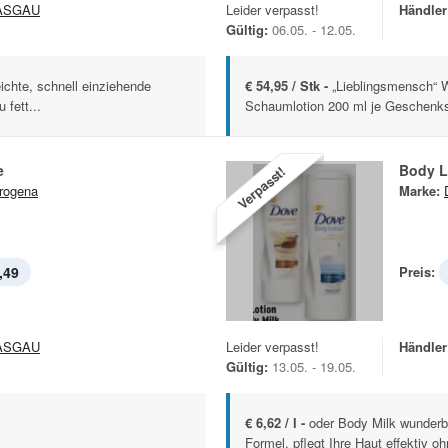
ASGAU
Leider verpasst!
Händler
Gültig:
06.05. - 12.05.
ichte, schnell einziehende
€ 54,95 / Stk -
„Lieblingsmensch“
 fett...
Schaumlotion 200 ml je Geschenk
e
Body L
Verpasst!
rogena
Marke:
,49
Preis:
ASGAU
Leider verpasst!
Händler
Gültig:
13.05. - 19.05.
€ 6,62 / l -
oder Body Milk wunderba
Formel, pflegt Ihre Haut effektiv ohn