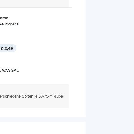
reme
Neutrogena
€ 2,49
:
WASGAU
erschiedene Sorten je 50-75-ml-Tube