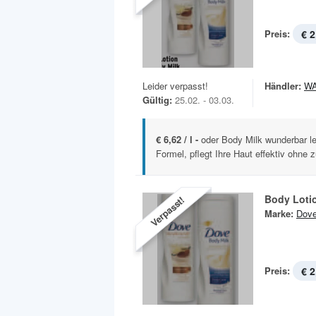
Preis:
€ 2
Leider verpasst!
Händler:
W
Gültig:
25.02. - 03.03.
€ 6,62 / l -
oder Body Milk wunderbar le
Formel, pflegt Ihre Haut effektiv ohne zu
Body Loti
Verpasst!
Marke:
Dov
Preis:
€ 2