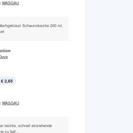
:
WASGAU
 Wachgeküsst Schaumdusche 200 ml,
set
otion
Dove
€ 2,65
:
WASGAU
r leichte, schnell einziehende
e zu fett...