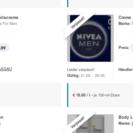
eitscreme
Creme
Verpasst!
a For Men
Marke:
,99
Preis:
ASGAU
Leider verpasst!
Händler
Gültig:
21.05. - 26.05.
€ 18,60 / l -
je 150-ml-Dose
on
Body L
Verpasst!
e
Marke: