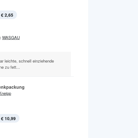
€ 2,65
:
WASGAU
r leichte, schnell einziehende
e zu fett...
enkpackung
Kneipp
€ 10,99