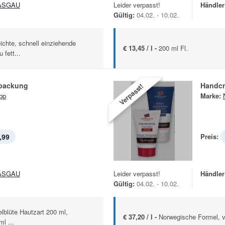
ASGAU
Leider verpasst!
Händler
Gültig:
04.02. - 10.02.
ichte, schnell einziehende
€ 13,45 / l -
200 ml Fl.
 fett...
packung
Handc
Verpasst!
pp
Marke:
,99
Preis:
ASGAU
Leider verpasst!
Händler
Gültig:
04.02. - 10.02.
blüte Hautzart 200 ml,
€ 37,20 / l -
Norwegische Formel, v
l ...