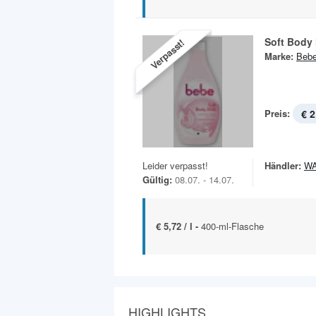
Soft Body 
Verpasst!
Marke:
Beb
Preis:
€ 2
Leider verpasst!
Händler:
W
Gültig:
08.07. - 14.07.
€ 5,72 / l -
400-ml-Flasche
HIGHLIGHTS