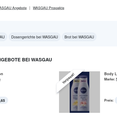
ASGAU
Angebote
WASGAU
Prospekte
GAU
Dosengerichte bei WASGAU
Brot bei WASGAU
NGEBOTE BEI WASGAU
on
Body L
Verpasst!
e
Marke:
,65
Preis: