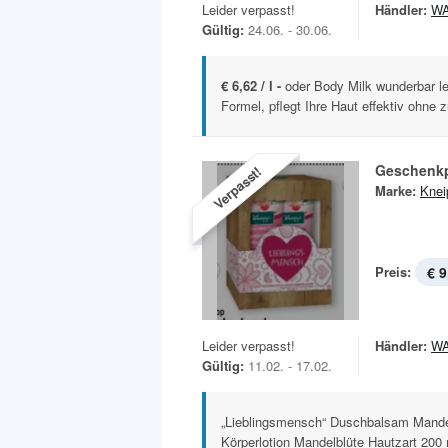
Leider verpasst!
Händler:
W
Gültig:
24.06. - 30.06.
€ 6,62 / l -
oder Body Milk wunderbar le
Formel, pflegt Ihre Haut effektiv ohne zu
Geschenk
Verpasst!
Marke:
Knei
Preis:
€ 9
Leider verpasst!
Händler:
W
Gültig:
11.02. - 17.02.
„Lieblingsmensch“ Duschbalsam Mandel
Körperlotion Mandelblüte Hautzart 200 m