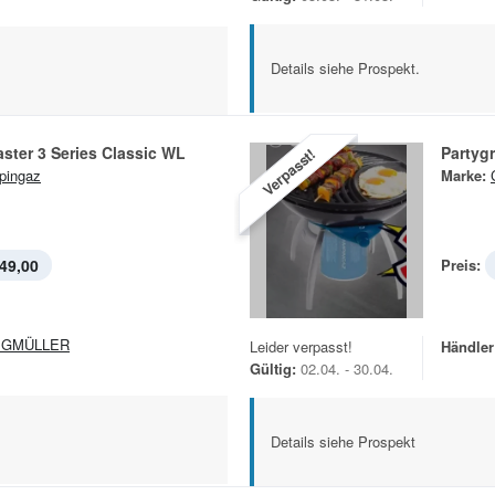
Details siehe Prospekt.
aster 3 Series Classic WL
Partygri
Verpasst!
pingaz
Marke:
49,00
Preis:
EGMÜLLER
Leider verpasst!
Händler
Gültig:
02.04. - 30.04.
Details siehe Prospekt