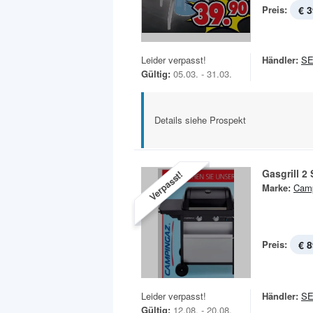
Preis:
€ 3
Leider verpasst!
Händler:
S
Gültig:
05.03. - 31.03.
Details siehe Prospekt
Gasgrill 2
Verpasst!
Marke:
Cam
Preis:
€ 8
Leider verpasst!
Händler:
S
Gültig:
12.08. - 20.08.