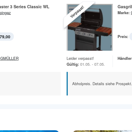
aster 3 Series Classic WL
Gasgril
Verpasst!
pingaz
Marke:
79,00
Preis:
EGMÜLLER
Leider verpasst!
Händler
Gültig:
01.05. - 07.05.
Abholpreis. Details siehe Prospekt