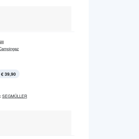
.
ll
Campingaz
€ 39,90
:
SEGMÜLLER