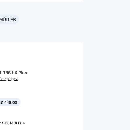
GMÜLLER
ll RBS LX Plus
Campingaz
€ 449,00
:
SEGMÜLLER