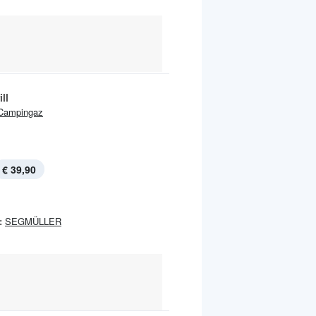
ll
Campingaz
€ 39,90
:
SEGMÜLLER