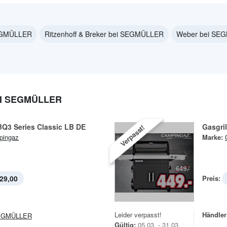
EGMÜLLER
Ritzenhoff & Breker bei SEGMÜLLER
Weber bei SE
I SEGMÜLLER
BQ3 Series Classic LB DE
Gasgri
Verpasst!
pingaz
Marke:
29,00
Preis:
Leider verpasst!
Händler
EGMÜLLER
Gültig:
05.03. - 31.03.