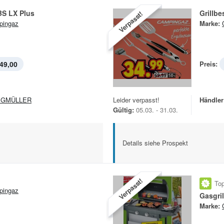
BS LX Plus
Grillbe
Verpasst!
pingaz
Marke:
49,00
Preis:
EGMÜLLER
Leider verpasst!
Händler
Gültig:
05.03. - 31.03.
Details siehe Prospekt
Verpasst!
Top
pingaz
Gasgril
Marke: