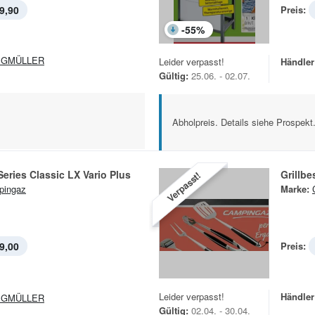
9,90
Preis:
-
55
%
EGMÜLLER
Leider verpasst!
Händler
Gültig:
25.06. - 02.07.
Abholpreis. Details siehe Prospekt
 Series Classic LX Vario Plus
Grillbe
Verpasst!
pingaz
Marke:
9,00
Preis:
Leider verpasst!
Händler
EGMÜLLER
Gültig:
02.04. - 30.04.