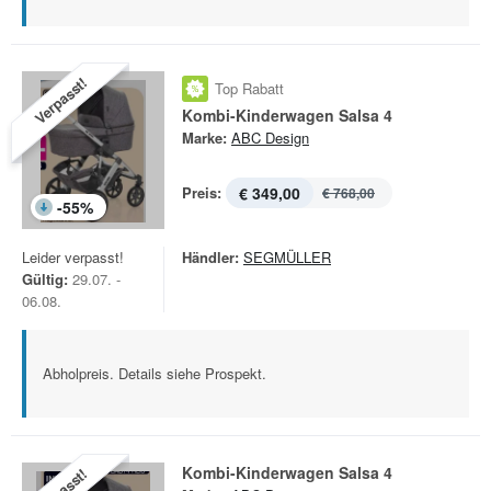
Verpasst!
Top Rabatt
Kombi-Kinderwagen Salsa 4
Marke:
ABC Design
Preis:
€ 349,00
€ 768,00
-
55
%
Leider verpasst!
Händler:
SEGMÜLLER
Gültig:
29.07. -
06.08.
Abholpreis. Details siehe Prospekt.
Kombi-Kinderwagen Salsa 4