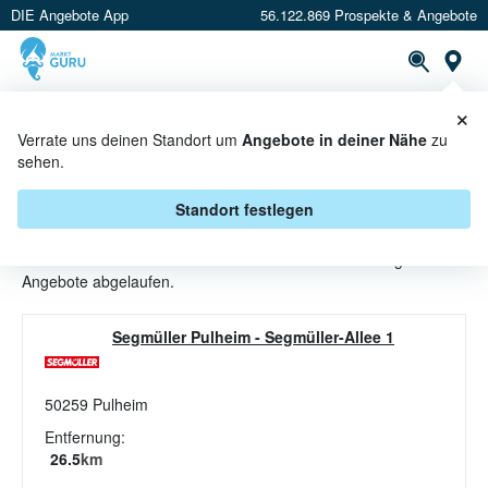
DIE Angebote App
56.122.869 Prospekte & Angebote
St
×
PROSPEKTE
ANGEBOTE
CASHBACK
Verrate uns deinen Standort um
Angebote in deiner Nähe
zu
sehen.
KINDERWAGEN ANGEBOTE &
AKTIONEN BEI SEGMÜLLER
Standort festlegen
Beim Händler
SEGMÜLLER
sind aktuell alle Kinderwagen-
Angebote abgelaufen.
Segmüller Pulheim
-
Segmüller-Allee 1
50259
Pulheim
Entfernung:
26.5
km