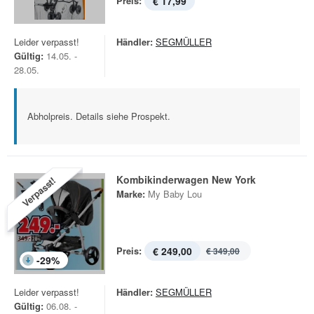
Preis:
€ 17,99
Leider verpasst!
Händler:
SEGMÜLLER
Gültig:
14.05. -
28.05.
Abholpreis. Details siehe Prospekt.
Kombikinderwagen New York
Verpasst!
Marke:
My Baby Lou
Preis:
€ 249,00
€ 349,00
-
29
%
Leider verpasst!
Händler:
SEGMÜLLER
Gültig:
06.08. -