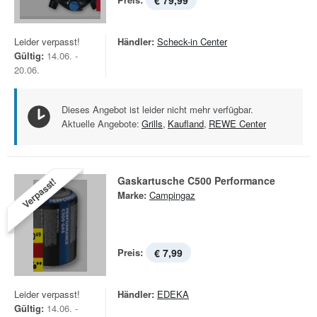
€ 79,99
Leider verpasst!
Händler:
Scheck-in Center
Gültig:
14.06. -
20.06.
Dieses Angebot ist leider nicht mehr verfügbar.
Aktuelle Angebote:
Grills
,
Kaufland
,
REWE Center
Gaskartusche C500 Performance
Verpasst!
Marke:
Campingaz
Preis:
€ 7,99
Leider verpasst!
Händler:
EDEKA
Gültig:
14.06. -