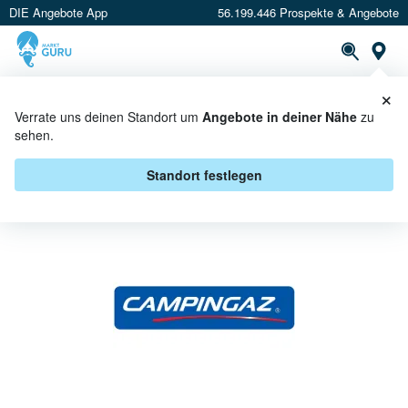
DIE Angebote App
56.199.446 Prospekte & Angebote
St
×
PROSPEKTE
ANGEBOTE
CASHBACK
Verrate uns deinen Standort um
Angebote in deiner Nähe
zu
sehen.
CAMPINGAZ ANGEBOTE &
AKTIONEN
Standort festlegen