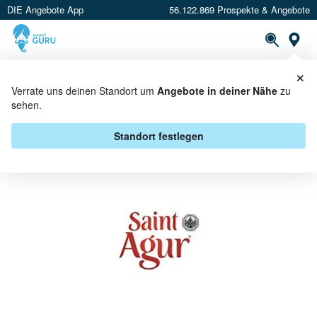
DIE Angebote App
56.122.869 Prospekte & Angebote
St
×
PROSPEKTE
ANGEBOTE
CASHBACK
Verrate uns deinen Standort um
Angebote in deiner Nähe
zu
sehen.
SAINT AGUR BEI REWE -
ANGEBOTE & AKTIONEN
Standort festlegen