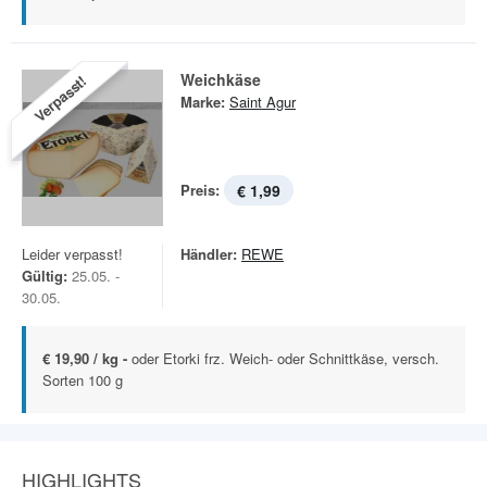
Weichkäse
Verpasst!
Marke:
Saint Agur
Preis:
€ 1,99
Leider verpasst!
Händler:
REWE
Gültig:
25.05. -
30.05.
€ 19,90 / kg -
oder Etorki frz. Weich- oder Schnittkäse, versch.
Sorten 100 g
HIGHLIGHTS