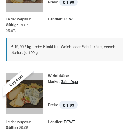
Preis:
€ 1,99
Leider verpasst!
Händler:
REWE
Gültig:
19.07. -
25.07.
€ 19,90 / kg -
oder Etorki frz. Weich- oder Schnittkäse, versch.
Sorten, je 100 g
Weichkäse
Verpasst!
Marke:
Saint Agur
Preis:
€ 1,99
Leider verpasst!
Händler:
REWE
Gültig:
25.05. -