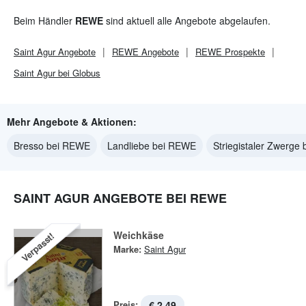
Beim Händler
REWE
sind aktuell alle Angebote abgelaufen.
Saint Agur
Angebote
REWE
Angebote
REWE
Prospekte
Saint Agur bei Globus
Mehr Angebote & Aktionen:
Bresso bei REWE
Landliebe bei REWE
Striegistaler Zwerge
SAINT AGUR ANGEBOTE BEI REWE
Weichkäse
Verpasst!
Marke:
Saint Agur
Preis:
€ 2,49