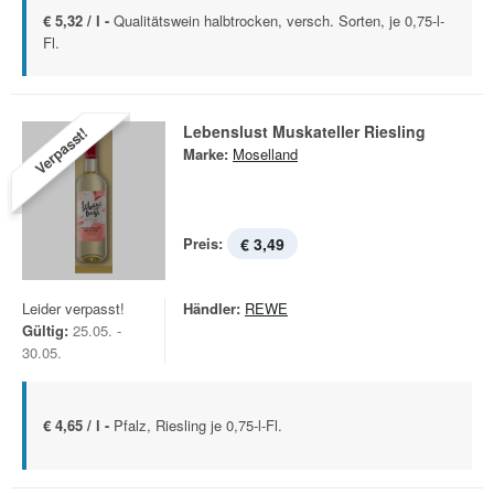
€ 5,32 / l -
Qualitätswein halbtrocken, versch. Sorten, je 0,75-l-
Fl.
Lebenslust Muskateller Riesling
Verpasst!
Marke:
Moselland
Preis:
€ 3,49
Leider verpasst!
Händler:
REWE
Gültig:
25.05. -
30.05.
€ 4,65 / l -
Pfalz, Riesling je 0,75-l-Fl.