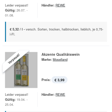
Leider verpasst!
Händler:
REWE
Gültig:
26.07. -
01.08.
€ 5,32 / l -
versch. Sorten, trocken, halbtrocken, lieblich, je 0,75-
l-Fl.
Akzente Qualitätswein
Verpasst!
Marke:
Moselland
Preis:
€ 3,99
Leider verpasst!
Händler:
REWE
Gültig:
19.04. -
25.04.