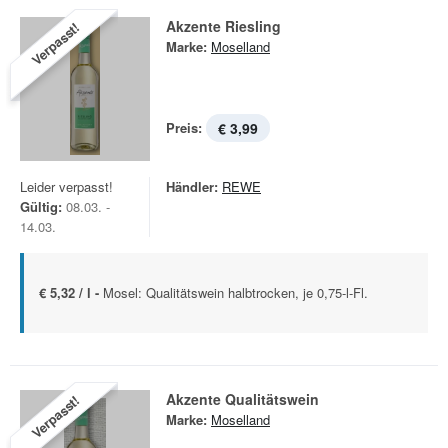
Akzente Riesling
Verpasst!
Marke:
Moselland
Preis:
€ 3,99
Leider verpasst!
Händler:
REWE
Gültig:
08.03. -
14.03.
€ 5,32 / l -
Mosel: Qualitätswein halbtrocken, je 0,75-l-Fl.
Akzente Qualitätswein
Verpasst!
Marke:
Moselland