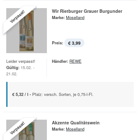
Wir Rietburger Grauer Burgunder
Verpasst!
Marke:
Moselland
Preis:
€ 3,99
Leider verpasst!
Händler:
REWE
Gültig:
15.02. -
21.02.
€ 5,32 / l -
Pfalz: versch. Sorten, je 0,75-l-Fl.
Akzente Qualitätswein
Verpasst!
Marke:
Moselland