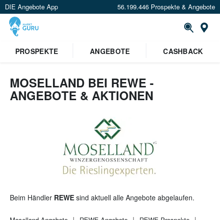
DIE Angebote App
56.199.446 Prospekte & Angebote
St
×
PROSPEKTE
ANGEBOTE
CASHBACK
Verrate uns deinen Standort um
Angebote in deiner Nähe
zu
sehen.
MOSELLAND BEI REWE -
ANGEBOTE & AKTIONEN
Standort festlegen
Beim Händler
REWE
sind aktuell alle Angebote abgelaufen.
Moselland
Angebote
REWE
Angebote
REWE
Prospekte