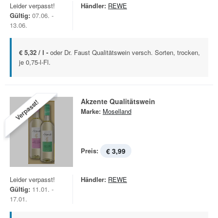
Leider verpasst!
Händler:
REWE
Gültig:
07.06. -
13.06.
€ 5,32 / l -
oder Dr. Faust Qualitätswein versch. Sorten, trocken,
je 0,75-l-Fl.
Akzente Qualitätswein
Verpasst!
Marke:
Moselland
Preis:
€ 3,99
Leider verpasst!
Händler:
REWE
Gültig:
11.01. -
17.01.