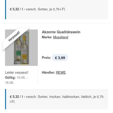
€ 5,32 / l -
versch. Sorten, je 0,75-l-Fl.
Akzente Qualitätswein
Verpasst!
Marke:
Moselland
Preis:
€ 3,99
Leider verpasst!
Händler:
REWE
Gültig:
10.05. -
16.05.
€ 5,32 / l -
versch. Sorten, trocken, halbtrocken, lieblich, je 0,75-
l-Fl.