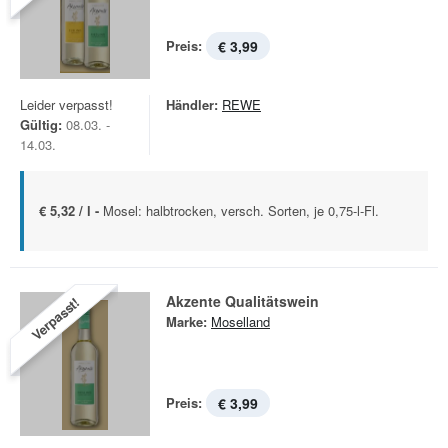
Preis:
€ 3,99
Leider verpasst!
Händler:
REWE
Gültig:
08.03. -
14.03.
€ 5,32 / l -
Mosel: halbtrocken, versch. Sorten, je 0,75-l-Fl.
Akzente Qualitätswein
Verpasst!
Marke:
Moselland
Preis:
€ 3,99