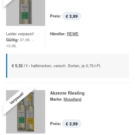
Preis:
€ 3,99
Leider verpasst!
Händler:
REWE
Gültig:
07.06. -
13.06.
€ 5,32 / l -
halbtrocken, versch. Sorten, je 0,75-l-Fl.
Akzente Riesling
Verpasst!
Marke:
Moselland
Preis:
€ 3,99