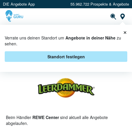
DIE Angebote App
55.962.722 Prospekte & Angebote
St
×
PROSPEKTE
ANGEBOTE
CASHBACK
Verrate uns deinen Standort um
Angebote in deiner Nähe
zu
sehen.
LEERDAMMER BEI REWE CENTER
- ANGEBOTE & AKTIONEN
Standort festlegen
Beim Händler
REWE Center
sind aktuell alle Angebote
abgelaufen.