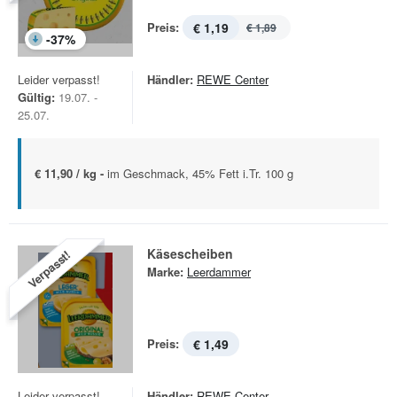
Preis:
€ 1,19
€ 1,89
-
37
%
Leider verpasst!
Händler:
REWE Center
Gültig:
19.07. -
25.07.
€ 11,90 / kg -
im Geschmack, 45% Fett i.Tr. 100 g
Käsescheiben
Verpasst!
Marke:
Leerdammer
Preis:
€ 1,49
Leider verpasst!
Händler:
REWE Center