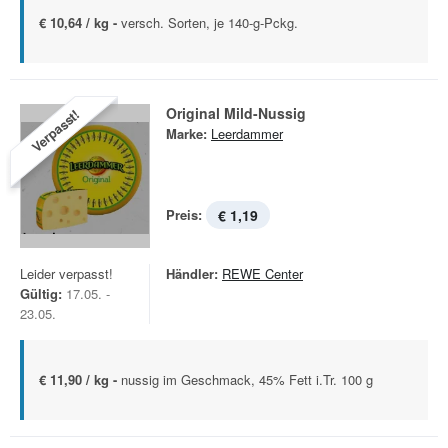
€ 10,64 / kg -
versch. Sorten, je 140-g-Pckg.
Original Mild-Nussig
Verpasst!
Marke:
Leerdammer
Preis:
€ 1,19
Leider verpasst!
Händler:
REWE Center
Gültig:
17.05. -
23.05.
€ 11,90 / kg -
nussig im Geschmack, 45% Fett i.Tr. 100 g