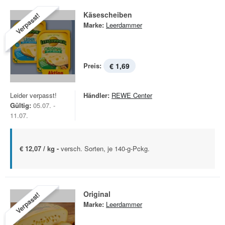
Käsescheiben
Verpasst!
Marke:
Leerdammer
Preis:
€ 1,69
Leider verpasst!
Händler:
REWE Center
Gültig:
05.07. -
11.07.
€ 12,07 / kg -
versch. Sorten, je 140-g-Pckg.
Original
Verpasst!
Marke:
Leerdammer