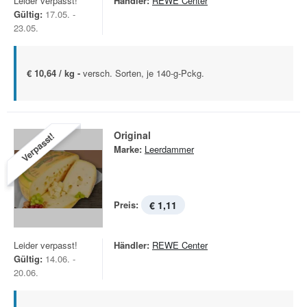
Leider verpasst!
Händler:
REWE Center
Gültig:
17.05. -
23.05.
€ 10,64 / kg -
versch. Sorten, je 140-g-Pckg.
Original
Verpasst!
Marke:
Leerdammer
Preis:
€ 1,11
Leider verpasst!
Händler:
REWE Center
Gültig:
14.06. -
20.06.