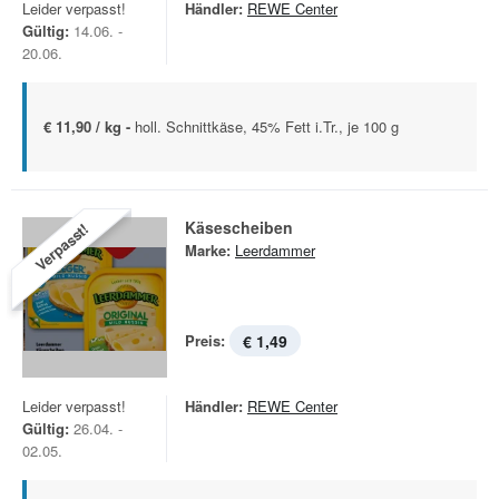
Leider verpasst!
Händler:
REWE Center
Gültig:
14.06. -
20.06.
€ 11,90 / kg -
holl. Schnittkäse, 45% Fett i.Tr., je 100 g
Käsescheiben
Verpasst!
Marke:
Leerdammer
Preis:
€ 1,49
Leider verpasst!
Händler:
REWE Center
Gültig:
26.04. -
02.05.