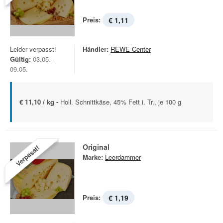
Preis:
€ 1,11
Leider verpasst!
Händler:
REWE Center
Gültig:
03.05. -
09.05.
€ 11,10 / kg -
Holl. Schnittkäse, 45% Fett i. Tr., je 100 g
Original
Verpasst!
Marke:
Leerdammer
Preis:
€ 1,19