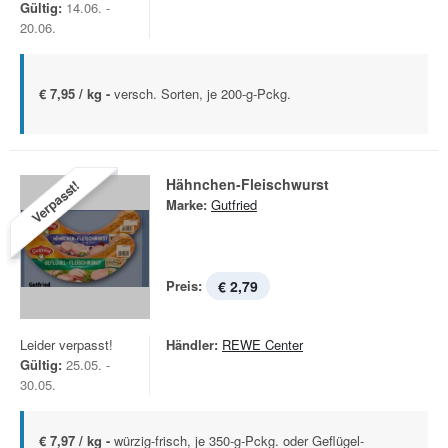
Gültig:
14.06. -
20.06.
€ 7,95 / kg -
versch. Sorten, je 200-g-Pckg.
Hähnchen-Fleischwurst
Verpasst!
Marke:
Gutfried
Preis:
€ 2,79
Leider verpasst!
Händler:
REWE Center
Gültig:
25.05. -
30.05.
€ 7,97 / kg -
würzig-frisch, je 350-g-Pckg. oder Geflügel-