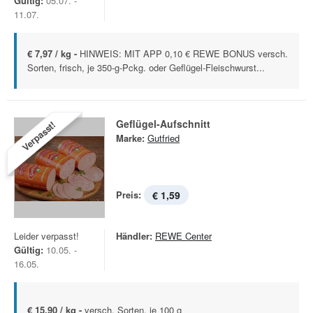
Gültig:
05.07. -
11.07.
€ 7,97 / kg -
HINWEIS: MIT APP 0,10 € REWE BONUS versch.
Sorten, frisch, je 350-g-Pckg. oder Geflügel-Fleischwurst...
Geflügel-Aufschnitt
Verpasst!
Marke:
Gutfried
Preis:
€ 1,59
Leider verpasst!
Händler:
REWE Center
Gültig:
10.05. -
16.05.
€ 15,90 / kg -
versch. Sorten, je 100 g