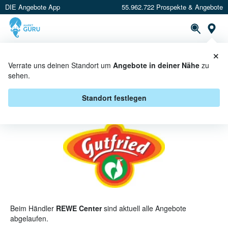
DIE Angebote App
55.962.722 Prospekte & Angebote
St
×
PROSPEKTE
ANGEBOTE
CASHBACK
Verrate uns deinen Standort um
Angebote in deiner Nähe
zu
sehen.
GUTFRIED BEI REWE CENTER -
ANGEBOTE & AKTIONEN
Standort festlegen
Beim Händler
REWE Center
sind aktuell alle Angebote
abgelaufen.