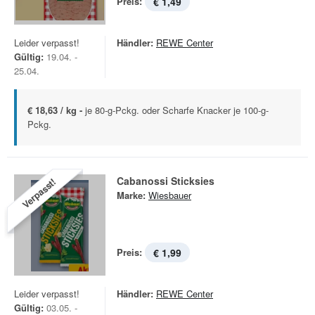
Preis:
€ 1,49
Leider verpasst!
Händler:
REWE Center
Gültig:
19.04. -
25.04.
€ 18,63 / kg -
je 80-g-Pckg. oder Scharfe Knacker je 100-g-
Pckg.
Cabanossi Sticksies
Verpasst!
Marke:
Wiesbauer
Preis:
€ 1,99
Leider verpasst!
Händler:
REWE Center
Gültig:
03.05. -