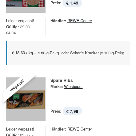
Preis:
€ 1,49
Leider verpasst!
Händler:
REWE Center
Gültig:
29.03. -
04.04.
€ 18,63 / kg -
je 80-g-Pckg. oder Scharfe Kracker je 100-g-Pckg.
Spare Ribs
Verpasst!
Marke:
Wiesbauer
Preis:
€ 7,99
Leider verpasst!
Händler:
REWE Center
Gültig:
03.05. -