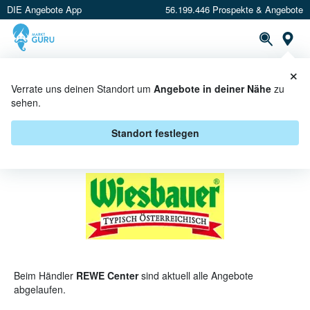
DIE Angebote App
56.199.446 Prospekte & Angebote
St
×
PROSPEKTE
ANGEBOTE
CASHBACK
Verrate uns deinen Standort um
Angebote in deiner Nähe
zu
sehen.
WIESBAUER BEI REWE CENTER -
ANGEBOTE & AKTIONEN
Standort festlegen
Beim Händler
REWE Center
sind aktuell alle Angebote
abgelaufen.