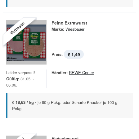
Feine Extrawurst
Verpasst!
Marke:
Wiesbauer
Preis:
€ 1,49
Leider verpasst!
Händler:
REWE Center
Gültig:
31.05. -
06.06.
€ 18,63 / kg -
je 80-g-Pckg. oder Scharfe Knacker je 100-g-
Pckg.
Fleischwurst