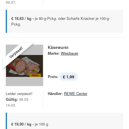
04.07.
€ 18,63 / kg -
je 80-g-Pckg. oder Scharfe Knacker je 100-g-
Pckg.
Käsewurst
Verpasst!
Marke:
Wiesbauer
Preis:
€ 1,99
Leider verpasst!
Händler:
REWE Center
Gültig:
08.03. -
14.03.
€ 19,90 / kg -
je 100 g