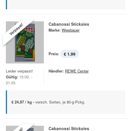
Cabanossi Sticksies
Verpasst!
Marke:
Wiesbauer
Preis:
€ 1,99
Leider verpasst!
Händler:
REWE Center
Gültig:
15.03. -
21.03.
€ 24,87 / kg -
versch. Sorten, je 80-g-Pckg.
Cabanossi Sticksies