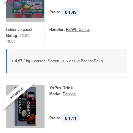
Preis:
€ 1,49
Leider verpasst!
Händler:
REWE Center
Gültig:
12.07. -
18.07.
€ 4,97 / kg -
versch. Sorten, je 6 x 50-g-Becher-Pckg.
YoPro Drink
Verpasst!
Marke:
Danone
Preis:
€ 1,11