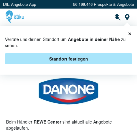
DIE Angebote App
56.199.446 Prospekte & Angebote
St
×
PROSPEKTE
ANGEBOTE
CASHBACK
Verrate uns deinen Standort um
Angebote in deiner Nähe
zu
sehen.
DANONE BEI REWE CENTER -
ANGEBOTE & AKTIONEN
Standort festlegen
Beim Händler
REWE Center
sind aktuell alle Angebote
abgelaufen.