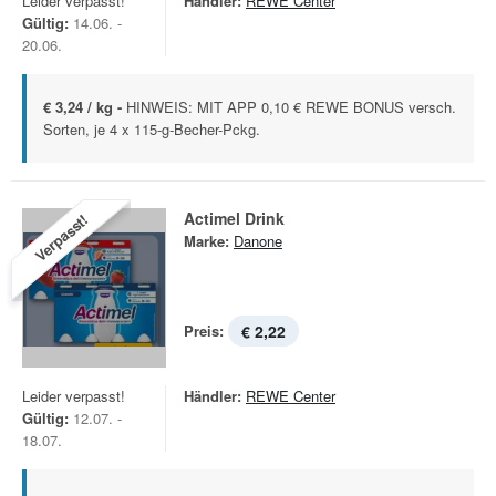
Leider verpasst!
Händler:
REWE Center
Gültig:
14.06. -
20.06.
€ 3,24 / kg -
HINWEIS: MIT APP 0,10 € REWE BONUS versch.
Sorten, je 4 x 115-g-Becher-Pckg.
Actimel Drink
Verpasst!
Marke:
Danone
Preis:
€ 2,22
Leider verpasst!
Händler:
REWE Center
Gültig:
12.07. -
18.07.