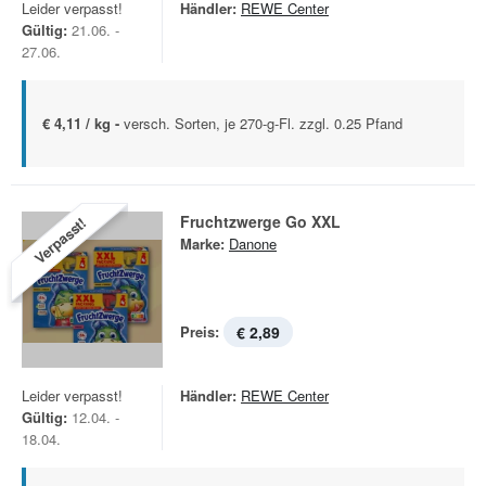
Leider verpasst!
Händler:
REWE Center
Gültig:
21.06. -
27.06.
€ 4,11 / kg -
versch. Sorten, je 270-g-Fl. zzgl. 0.25 Pfand
Fruchtzwerge Go XXL
Verpasst!
Marke:
Danone
Preis:
€ 2,89
Leider verpasst!
Händler:
REWE Center
Gültig:
12.04. -
18.04.