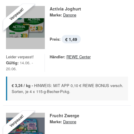
Activia Joghurt
Verpasst!
Marke:
Danone
Preis:
€ 1,49
Leider verpasst!
Händler:
REWE Center
Gültig:
14.06. -
20.06.
€ 3,24 / kg -
HINWEIS: MIT APP 0,10 € REWE BONUS versch.
Sorten, je 4 x 115-g-Becher-Pckg.
Frucht Zwerge
Verpasst!
Marke:
Danone