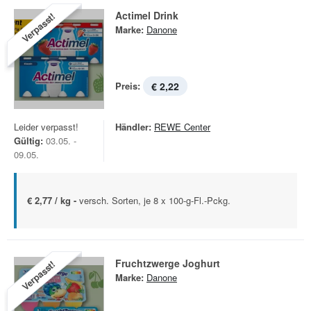
Actimel Drink
Verpasst!
Marke:
Danone
Preis:
€ 2,22
Leider verpasst!
Händler:
REWE Center
Gültig:
03.05. -
09.05.
€ 2,77 / kg -
versch. Sorten, je 8 x 100-g-Fl.-Pckg.
Fruchtzwerge Joghurt
Verpasst!
Marke:
Danone