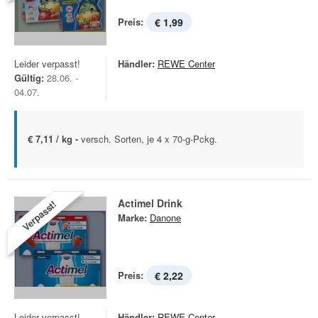
Preis:
€ 1,99
Leider verpasst!
Händler:
REWE Center
Gültig:
28.06. -
04.07.
€ 7,11 / kg -
versch. Sorten, je 4 x 70-g-Pckg.
Actimel Drink
Verpasst!
Marke:
Danone
Preis:
€ 2,22
Leider verpasst!
Händler:
REWE Center