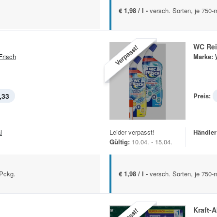
€ 1,98 / l -
versch. Sorten, je 750-m
WC Rei
Verpasst!
risch
Marke:
,33
Preis:
l
Leider verpasst!
Händler
Gültig:
10.04. - 15.04.
-Pckg.
€ 1,98 / l -
versch. Sorten, je 750-m
Kraft-A