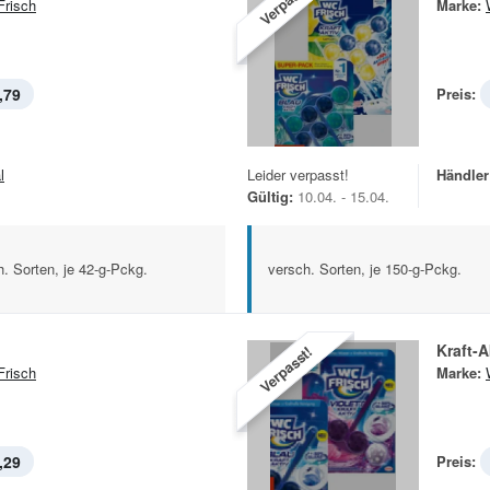
Verpasst!
risch
Marke:
,79
Preis:
l
Leider verpasst!
Händler
Gültig:
10.04. - 15.04.
h. Sorten, je 42-g-Pckg.
versch. Sorten, je 150-g-Pckg.
Kraft-A
Verpasst!
risch
Marke:
,29
Preis: