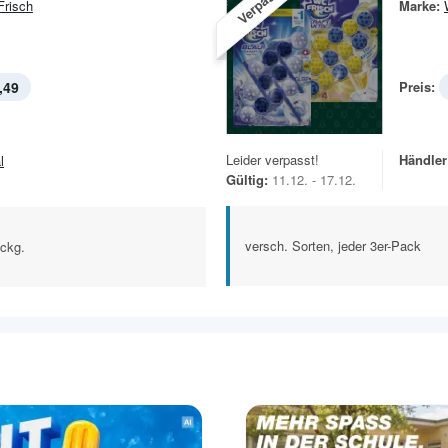
Verpasst!
risch
Marke:
,49
Preis:
Leider verpasst!
Händler
l
Gültig:
11.12. - 17.12.
versch. Sorten, jeder 3er-Pack
Pckg.