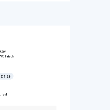
ktiv
WC Frisch
€ 1,29
:
real