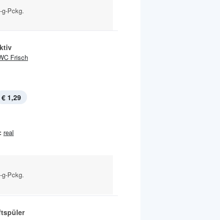
0-g-Pckg.
ktiv
WC Frisch
€ 1,29
:
real
0-g-Pckg.
tspüler