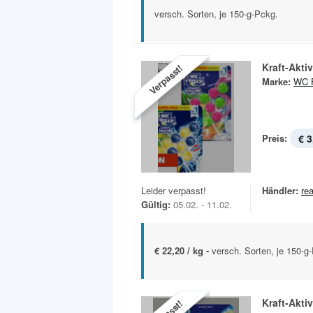
versch. Sorten, je 150-g-Pckg.
Kraft-Aktiv
Verpasst!
Marke:
WC F
Preis:
€ 3
Leider verpasst!
Händler:
rea
Gültig:
05.02. - 11.02.
€ 22,20 / kg -
versch. Sorten, je 150-g
Kraft-Aktiv