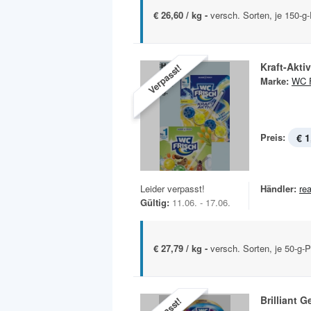
€ 26,60 / kg -
versch. Sorten, je 150-g
Kraft-Aktiv
Verpasst!
Marke:
WC F
Preis:
€ 1
Leider verpasst!
Händler:
rea
Gültig:
11.06. - 17.06.
€ 27,79 / kg -
versch. Sorten, je 50-g-
Brilliant G