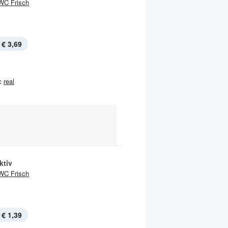
WC Frisch
€ 3,69
:
real
ktiv
WC Frisch
€ 1,39