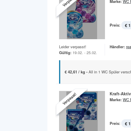
Verpasst!
Marke:
WC F
Preis:
€ 1
Leider verpasst!
Händler:
rea
Gültig:
19.02. - 25.02.
€ 42,61 / kg -
All in 1 WC Spüler versc
Kraft-Aktiv
Verpasst!
Marke:
WC F
Preis:
€ 1