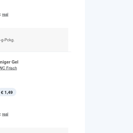
:
real
0-g-Pckg.
niger Gel
WC Frisch
€ 1,49
:
real