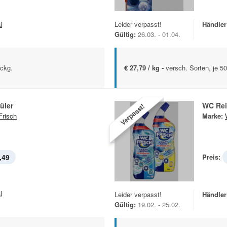
l
Leider verpasst!
Händler
Gültig:
26.03. - 01.04.
Pckg.
€ 27,79 / kg -
versch. Sorten, je 5
üler
WC Rei
Verpasst!
risch
Marke:
,49
Preis:
l
Leider verpasst!
Händler
Gültig:
19.02. - 25.02.