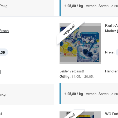
-Pckg.
€ 25,80 / kg -
versch. Sorten, je 5
Kraft-A
Verpasst!
risch
Marke:
,39
Preis:
Leider verpasst!
Händler
l
Gültig:
14.05. - 20.05.
€ 25,80 / kg -
versch. Sorten, je 5
Pckg.
el
WC Duf