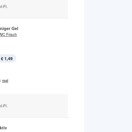
l-Fl.
niger Gel
WC Frisch
€ 1,49
:
real
l-Fl.
ktiv