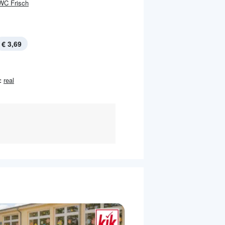
WC Frisch
€ 3,69
:
real