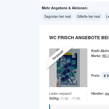
Mehr Angebote & Aktionen:
Sagrotan bei real
Gillette bei real
L
WC FRISCH ANGEBOTE BEI
Kraft-Aktiv
Verpasst!
Marke:
WC F
Preis:
€ 3
Leider verpasst!
Händler:
rea
Gültig:
11.02. - 17.02.