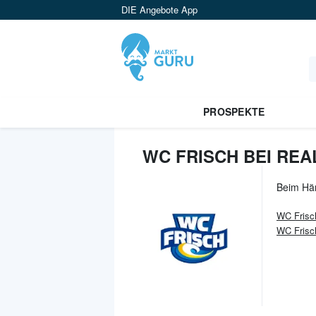
DIE Angebote App
PROSPEKTE
WC FRISCH BEI REA
Beim Hä
WC Frisc
WC Fris