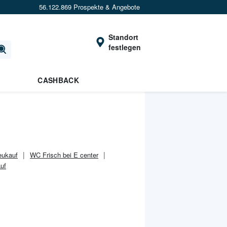
56.122.869 Prospekte & Angebote
Standort
festlegen
CASHBACK
eukauf
WC Frisch bei E center
uf