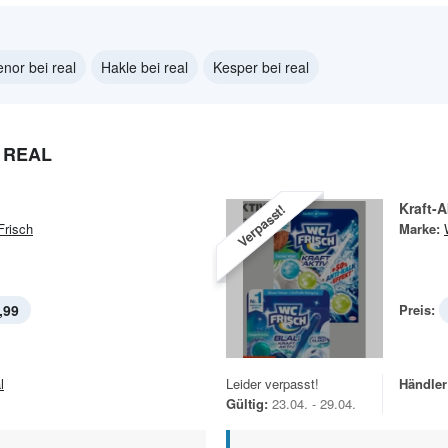
enor bei real
Hakle bei real
Kesper bei real
 REAL
Kraft-A
Verpasst!
risch
Marke:
,99
Preis:
l
Leider verpasst!
Händler
Gültig:
23.04. - 29.04.