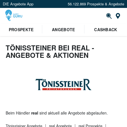
DIE Angebote App
56.122.869 Prospekte & Angebote
St
×
PROSPEKTE
ANGEBOTE
CASHBACK
Verrate uns deinen Standort um
Angebote in deiner Nähe
zu
sehen.
TÖNISSTEINER BEI REAL -
ANGEBOTE & AKTIONEN
Standort festlegen
Beim Händler
real
sind aktuell alle Angebote abgelaufen.
Tönissteiner
Angebote
real
Angebote
real
Prospekte