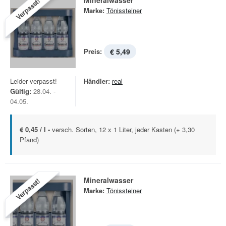
Mineralwasser
Verpasst!
Marke:
Tönissteiner
Preis:
€ 5,49
Leider verpasst!
Händler:
real
Gültig:
28.04. -
04.05.
€ 0,45 / l -
versch. Sorten, 12 x 1 Liter, jeder Kasten (+ 3,30
Pfand)
Mineralwasser
Verpasst!
Marke:
Tönissteiner