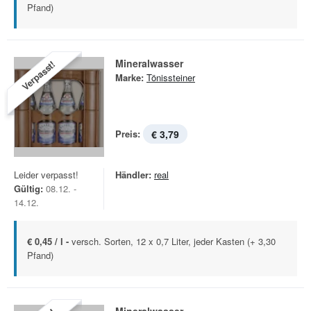
Pfand)
Mineralwasser
Verpasst!
Marke:
Tönissteiner
Preis:
€ 3,79
Leider verpasst!
Händler:
real
Gültig:
08.12. -
14.12.
€ 0,45 / l -
versch. Sorten, 12 x 0,7 Liter, jeder Kasten (+ 3,30
Pfand)