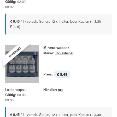
Gültig:
02.02. -
08.02.
€ 0,45 / l -
versch. Sorten, 12 x 1 Liter, jeder Kasten (+ 3,30
Pfand)
Mineralwasser
Verpasst!
Marke:
Tönissteiner
Preis:
€ 5,49
Leider verpasst!
Händler:
real
Gültig:
03.05. -
09.05.
€ 0,45 / l -
versch. Sorten, 12 x 1 Liter, jeder Kasten (+ 3,30