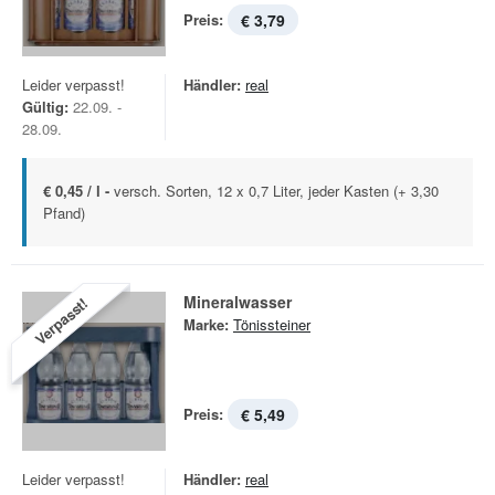
Preis:
€ 3,79
Leider verpasst!
Händler:
real
Gültig:
22.09. -
28.09.
€ 0,45 / l -
versch. Sorten, 12 x 0,7 Liter, jeder Kasten (+ 3,30
Pfand)
Mineralwasser
Verpasst!
Marke:
Tönissteiner
Preis:
€ 5,49
Leider verpasst!
Händler:
real