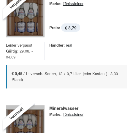
Verpasst!
Marke:
Tönissteiner
Preis:
€ 3,79
Leider verpasst!
Händler:
real
Gültig:
29.08. -
04.09.
€ 0,45 / l -
versch. Sorten, 12 x 0,7 Liter, jeder Kasten (+ 3,30
Pfand)
Mineralwasser
Verpasst!
Marke:
Tönissteiner