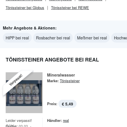
Tönissteiner bei Globus
Tönissteiner bei REWE
Mehr Angebote & Aktionen:
HiPP bei real
Rosbacher bei real
Meßmer bei real
Hochwa
TÖNISSTEINER ANGEBOTE BEI REAL
Mineralwasser
Verpasst!
Marke:
Tönissteiner
Preis:
€ 5,49
Leider verpasst!
Händler:
real
Gültig:
03.03. -