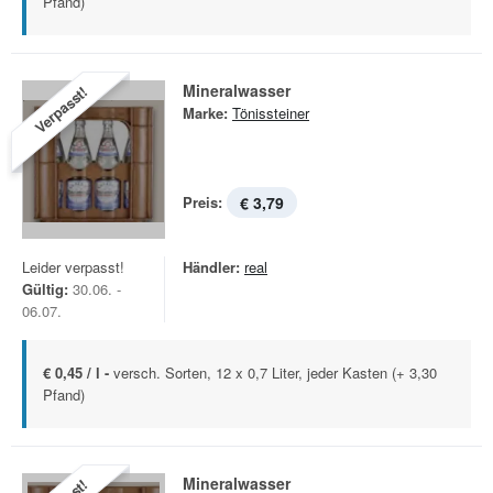
Pfand)
Mineralwasser
Verpasst!
Marke:
Tönissteiner
Preis:
€ 3,79
Leider verpasst!
Händler:
real
Gültig:
30.06. -
06.07.
€ 0,45 / l -
versch. Sorten, 12 x 0,7 Liter, jeder Kasten (+ 3,30
Pfand)
Mineralwasser