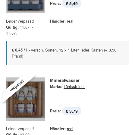
Preis:
€ 5,49
Leider verpasst!
Händler:
real
Gültig:
11.07. -
17.07.
€ 0,45 / l -
versch. Sorten, 12 x 1 Liter, jeder Kasten (+ 3,30
Pfand)
Mineralwasser
Verpasst!
Marke:
Tönissteiner
Preis:
€ 3,79
Leider verpasst!
Händler:
real
Gültig:
03.02. -