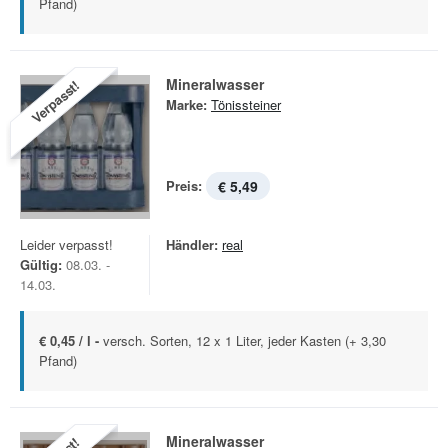
Pfand)
Mineralwasser
Verpasst!
Marke:
Tönissteiner
Preis:
€ 5,49
Leider verpasst!
Händler:
real
Gültig:
08.03. -
14.03.
€ 0,45 / l -
versch. Sorten, 12 x 1 Liter, jeder Kasten (+ 3,30
Pfand)
Mineralwasser