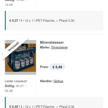
19.08.
€ 0,37 / l -
12 x 1 l-PET-Flasche, + Pfand 3.30
Mineralwasser
Verpasst!
Marke:
Tönissteiner
Preis:
€ 5,49
Leider verpasst!
Händler:
Globus
Gültig:
30.07. -
05.08.
€ 0,45 / l -
12 x 1 l-PET-Flasche, + Pfand 3.30