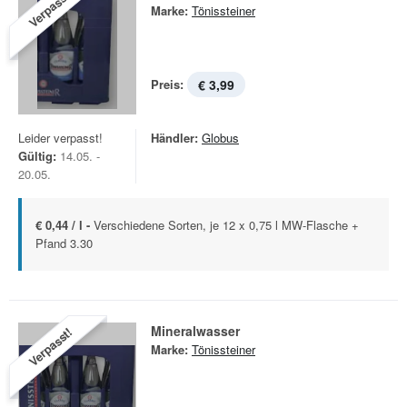
Verpasst!
Marke:
Tönissteiner
Preis:
€ 3,99
Leider verpasst!
Händler:
Globus
Gültig:
14.05. -
20.05.
€ 0,44 / l -
Verschiedene Sorten, je 12 x 0,75 l MW-Flasche +
Pfand 3.30
Mineralwasser
Verpasst!
Marke:
Tönissteiner