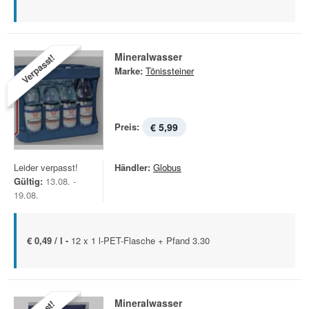
Mineralwasser
Verpasst!
Marke:
Tönissteiner
Preis:
€ 5,99
Leider verpasst!
Händler:
Globus
Gültig:
13.08. -
19.08.
€ 0,49 / l -
12 x 1 l-PET-Flasche + Pfand 3.30
Mineralwasser