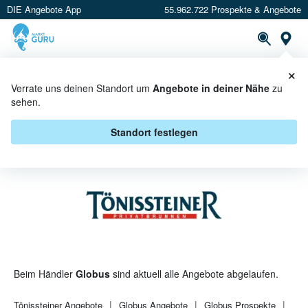
DIE Angebote App
55.962.722 Prospekte & Angebote
St
×
PROSPEKTE
ANGEBOTE
CASHBACK
Verrate uns deinen Standort um
Angebote in deiner Nähe
zu
sehen.
TÖNISSTEINER BEI GLOBUS -
ANGEBOTE & AKTIONEN
Standort festlegen
Beim Händler
Globus
sind aktuell alle Angebote abgelaufen.
Tönissteiner
Angebote
Globus
Angebote
Globus
Prospekte