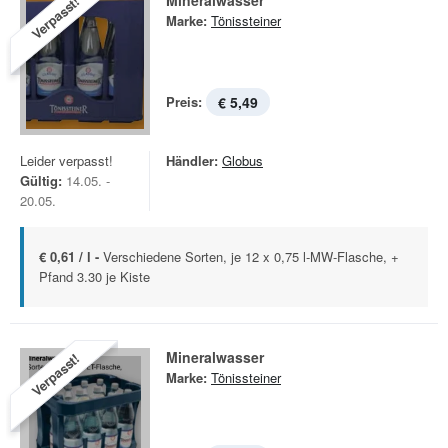
Mineralwasser
Verpasst!
Marke:
Tönissteiner
Preis:
€ 5,49
Leider verpasst!
Händler:
Globus
Gültig:
14.05. -
20.05.
€ 0,61 / l -
Verschiedene Sorten, je 12 x 0,75 l-MW-Flasche, +
Pfand 3.30 je Kiste
Mineralwasser
Verpasst!
Marke:
Tönissteiner