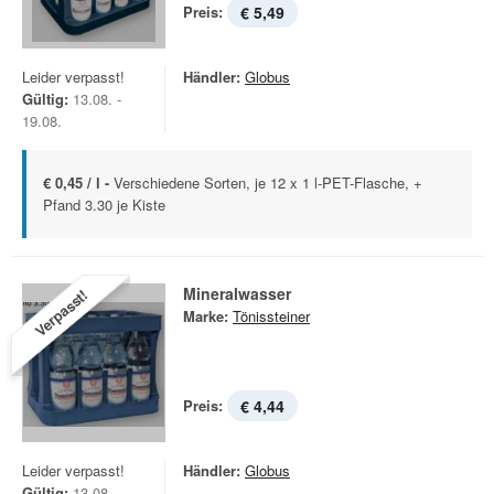
Preis:
€ 5,49
Leider verpasst!
Händler:
Globus
Gültig:
13.08. -
19.08.
€ 0,45 / l -
Verschiedene Sorten, je 12 x 1 l-PET-Flasche, +
Pfand 3.30 je Kiste
Mineralwasser
Verpasst!
Marke:
Tönissteiner
Preis:
€ 4,44
Leider verpasst!
Händler:
Globus
Gültig:
13.08. -