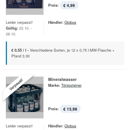
Preis:
€ 4,99
Leider verpasst!
Händler:
Globus
Gültig:
22.10. -
28.10.
€ 0,55 / l -
Verschiedene Sorten, je 12 x 0,75 l-MW-Flasche +
Pfand 3.30
Mineralwasser
Verpasst!
Marke:
Tönissteiner
Preis:
€ 13,98
Leider verpasst!
Händler:
Globus