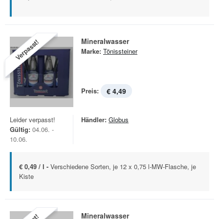
Mineralwasser
Verpasst!
Marke:
Tönissteiner
Preis:
€ 4,49
Leider verpasst!
Händler:
Globus
Gültig:
04.06. -
10.06.
€ 0,49 / l -
Verschiedene Sorten, je 12 x 0,75 l-MW-Flasche, je
Kiste
Mineralwasser