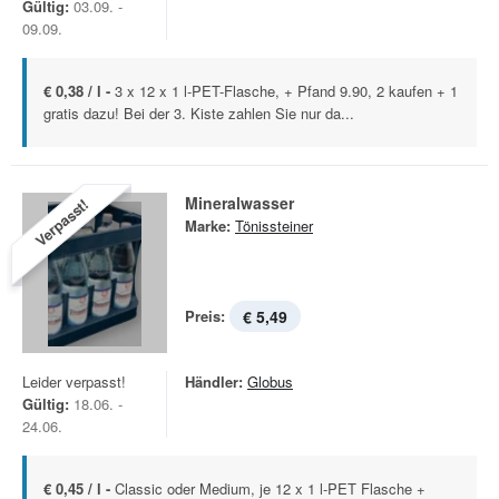
Gültig:
03.09. -
09.09.
€ 0,38 / l -
3 x 12 x 1 l-PET-Flasche, + Pfand 9.90, 2 kaufen + 1
gratis dazu! Bei der 3. Kiste zahlen Sie nur da...
Mineralwasser
Verpasst!
Marke:
Tönissteiner
Preis:
€ 5,49
Leider verpasst!
Händler:
Globus
Gültig:
18.06. -
24.06.
€ 0,45 / l -
Classic oder Medium, je 12 x 1 l-PET Flasche +