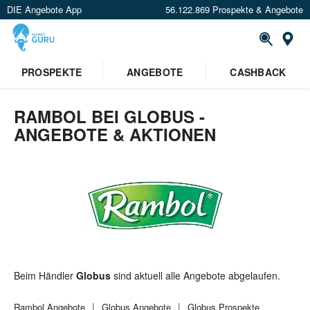
DIE Angebote App
56.122.869 Prospekte & Angebote
St
×
PROSPEKTE
ANGEBOTE
CASHBACK
Verrate uns deinen Standort um
Angebote in deiner Nähe
zu
sehen.
RAMBOL BEI GLOBUS -
ANGEBOTE & AKTIONEN
Standort festlegen
Beim Händler
Globus
sind aktuell alle Angebote abgelaufen.
Rambol
Angebote
Globus
Angebote
Globus
Prospekte