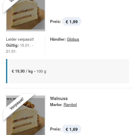
Preis:
€ 1,99
Leider verpasst!
Händler:
Globus
Gültig:
15.01. -
21.01.
€ 19,90 / kg -
100 g
Walnuss
Verpasst!
Marke:
Rambol
Preis:
€ 1,69