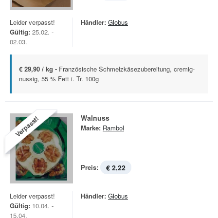
Leider verpasst!
Händler:
Globus
Gültig:
25.02. -
02.03.
€ 29,90 / kg -
Französische Schmelzkäsezubereitung, cremig-
nussig, 55 % Fett i. Tr. 100g
Walnuss
Verpasst!
Marke:
Rambol
Preis:
€ 2,22
Leider verpasst!
Händler:
Globus
Gültig:
10.04. -
15.04.