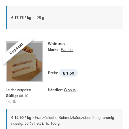
€ 17,76 / kg -
125 g
Walnuss
Verpasst!
Marke:
Rambol
Preis:
€ 1,59
Leider verpasst!
Händler:
Globus
Gültig:
08.10. -
14.10.
€ 15,90 / kg -
Französische Schmelzkäsezubereitung, cremig-
nussig, 55 % Fett i. Tr. 100 g