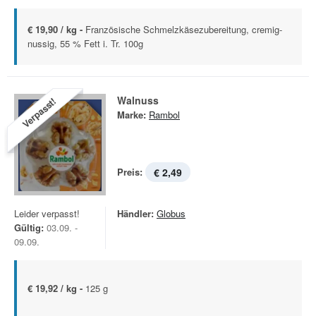
€ 19,90 / kg -
Französische Schmelzkäsezubereitung, cremig-
nussig, 55 % Fett i. Tr. 100g
Walnuss
Verpasst!
Marke:
Rambol
Preis:
€ 2,49
Leider verpasst!
Händler:
Globus
Gültig:
03.09. -
09.09.
€ 19,92 / kg -
125 g