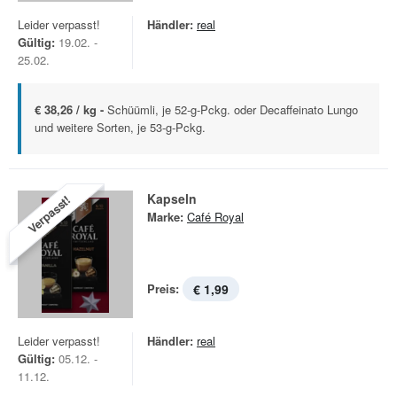
Leider verpasst!
Händler:
real
Gültig:
19.02. -
25.02.
€ 38,26 / kg -
Schüümli, je 52-g-Pckg. oder Decaffeinato Lungo
und weitere Sorten, je 53-g-Pckg.
Kapseln
Verpasst!
Marke:
Café Royal
Preis:
€ 1,99
Leider verpasst!
Händler:
real
Gültig:
05.12. -
11.12.