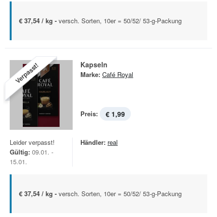
€ 37,54 / kg -
versch. Sorten, 10er = 50/52/ 53-g-Packung
Kapseln
Verpasst!
Marke:
Café Royal
Preis:
€ 1,99
Leider verpasst!
Händler:
real
Gültig:
09.01. -
15.01.
€ 37,54 / kg -
versch. Sorten, 10er = 50/52/ 53-g-Packung