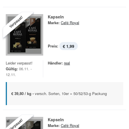
Kapseln
Verpasst!
Marke:
Café Royal
Preis:
€ 1,99
Leider verpasst!
Händler:
real
Gültig:
06.11. -
12.11.
€ 39,80 / kg -
versch. Sorten, 10er = 50/52/53-g Packung
Kapseln
Verpasst!
Marke:
Café Royal