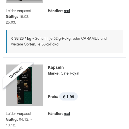
Leider verpasst!
Händler:
real
Gültig:
19.03. -
25.03.
€ 38,26 / kg -
Schumli je 52-g-Pckg. oder CARAMEL und
weitere Sorten, je 50-g-Pckg.
Kapseln
Verpasst!
Marke:
Café Royal
Preis:
€ 1,99
Leider verpasst!
Händler:
real
Gültig:
04.12. -
10.12.