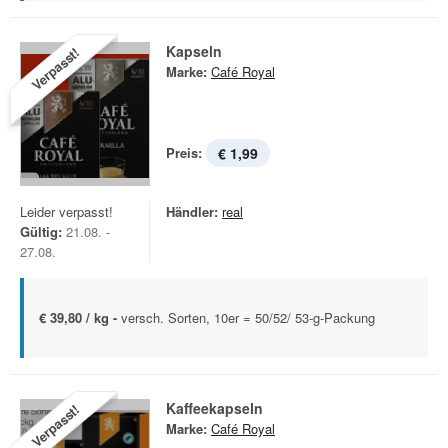
Kapseln
Verpasst!
Marke:
Café Royal
Preis:
€ 1,99
Leider verpasst!
Händler:
real
Gültig:
21.08. -
27.08.
€ 39,80 / kg -
versch. Sorten, 10er = 50/52/ 53-g-Packung
Kaffeekapseln
Verpasst!
Marke:
Café Royal