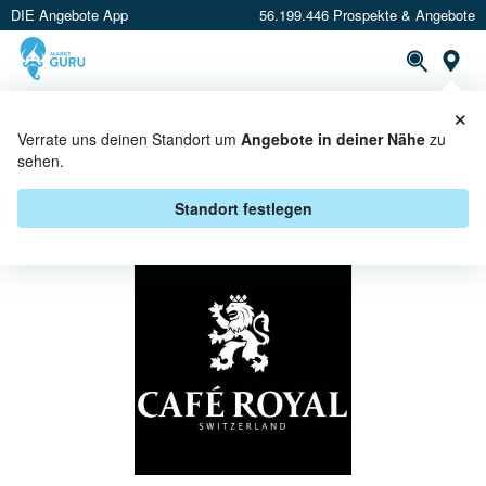
DIE Angebote App
56.199.446 Prospekte & Angebote
St
×
PROSPEKTE
ANGEBOTE
CASHBACK
Verrate uns deinen Standort um
Angebote in deiner Nähe
zu
sehen.
CAFÉ ROYAL BEI REAL -
ANGEBOTE & AKTIONEN
Standort festlegen