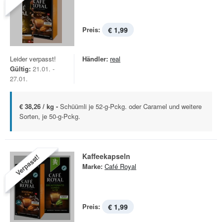
Preis:
€ 1,99
Leider verpasst!
Händler:
real
Gültig:
21.01. -
27.01.
€ 38,26 / kg -
Schüümli je 52-g-Pckg. oder Caramel und weitere
Sorten, je 50-g-Pckg.
Kaffeekapseln
Verpasst!
Marke:
Café Royal
Preis:
€ 1,99