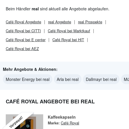
Beim Händler
real
sind aktuell alle Angebote abgelaufen.
Café Royal
Angebote
real
Angebote
real
Prospekte
Café Royal bei CITTI
Café Royal bei Marktkauf
Café Royal bei E center
Café Royal bei HIT
Café Royal bei AEZ
Mehr Angebote & Aktionen:
Monster Energy bei real
Arla bei real
Dallmayr bei real
Mül
CAFÉ ROYAL ANGEBOTE BEI REAL
Kaffeekapseln
Verpasst!
Marke:
Café Royal