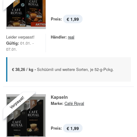
Preis:
€ 1,99
Leider verpasst!
Händler:
real
Gültig:
01.01. -
07.01.
€ 38,26 / kg -
Schüümli und weitere Sorten, je 52-g-Pckg.
Kapseln
Verpasst!
Marke:
Café Royal
Preis:
€ 1,99