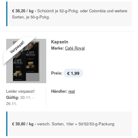
€ 38,26 / kg -
Schüümli je 52-g-Pckg. oder Colombia und weitere
Sorten, je 50-g-Pckg.
Kapseln
Verpasst!
Marke:
Café Royal
Preis:
€ 1,99
Leider verpasst!
Händler:
real
Gültig:
20.11. -
26.11.
€ 39,80 / kg -
versch. Sorten, 10er = 50/52/53-g-Packung