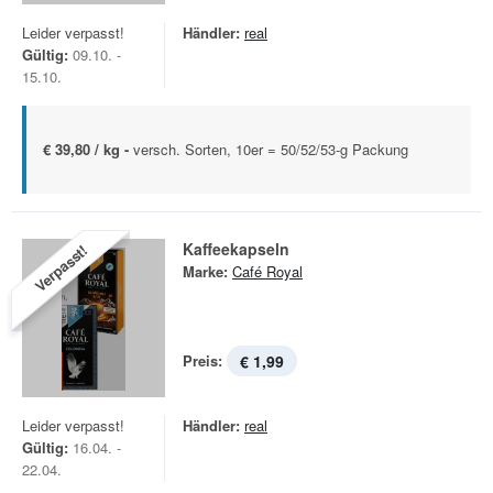
Leider verpasst!
Händler:
real
Gültig:
09.10. -
15.10.
€ 39,80 / kg -
versch. Sorten, 10er = 50/52/53-g Packung
Kaffeekapseln
Verpasst!
Marke:
Café Royal
Preis:
€ 1,99
Leider verpasst!
Händler:
real
Gültig:
16.04. -
22.04.