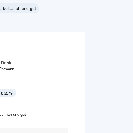
a bei ...nah und gut
 Drink
Ehrmann
€ 2,79
:
...nah und gut