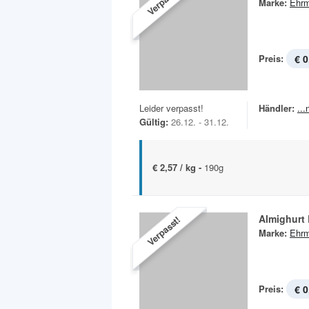
Verpasst!
Marke:
Ehr
Preis:
€ 0
Leider verpasst!
Händler:
..
Gültig:
26.12. - 31.12.
€ 2,57 / kg -
190g
Almighurt
Verpasst!
Marke:
Ehr
Preis:
€ 0