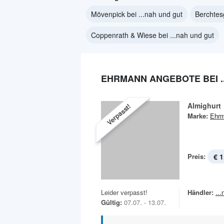
Mövenpick bei ...nah und gut
Berchtes
Coppenrath & Wiese bei ...nah und gut
EHRMANN ANGEBOTE BEI .
Almighurt
Verpasst!
Marke:
Ehr
Preis:
€ 1
Leider verpasst!
Händler:
..
Gültig:
07.07. - 13.07.