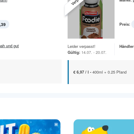
,39
Preis:
.nah und gut
Leider verpasst!
Händler
Gültig:
14.07. - 20.07.
€ 6,97 / l -
400ml + 0.25 Pfand