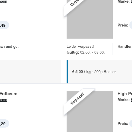
Verpasst!
mann
Marke:
,49
Preis:
.nah und gut
Leider verpasst!
Händler
Gültig:
02.06. - 08.06.
€ 5,00 / kg -
200g Becher
 Erdbeere
High P
Verpasst!
mann
Marke:
,29
Preis: