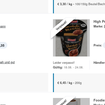
€ 3,30 / kg -
100/150g Beutel/Bech
High P
Verpasst!
mann
Marke:
,35
Preis:
.nah und gut
Leider verpasst!
Händler
Gültig:
18.08. - 24.08.
€ 6,45 / kg -
200g
Foodie
Verpasst!
mann
Marke: