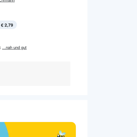
€ 2,79
:
...nah und gut