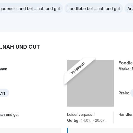
gadener Land bei ...nah und gut
Landliebe bei ...nah und gut
Arl
..NAH UND GUT
Foodie
Verpasst!
mann
Marke:
,11
Preis:
.nah und gut
Leider verpasst!
Händler
Gültig:
14.07. - 20.07.