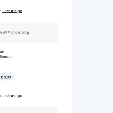
:
...nah und gut
 APP 0.99 €, 200g
urt
Ehrmann
€ 0,33
:
...nah und gut