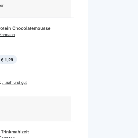
er
rotein Chocolatemousse
Ehrmann
€ 1,29
:
...nah und gut
 Trinkmahlzeit
Ehrmann