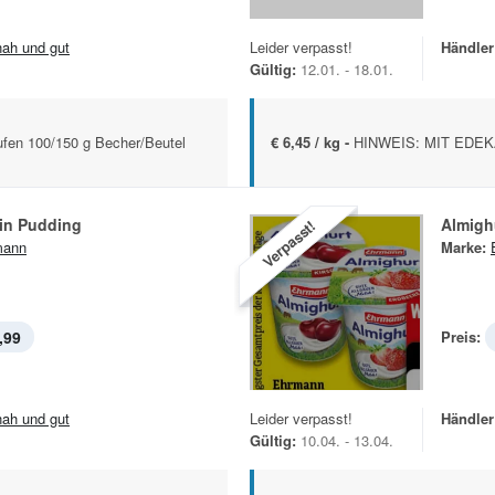
.nah und gut
Leider verpasst!
Händler
Gültig:
12.01. - 18.01.
ufen 100/150 g Becher/Beutel
€ 6,45 / kg -
HINWEIS: MIT EDEKA
ein Pudding
Almigh
Verpasst!
mann
Marke:
,99
Preis:
.nah und gut
Leider verpasst!
Händler
Gültig:
10.04. - 13.04.