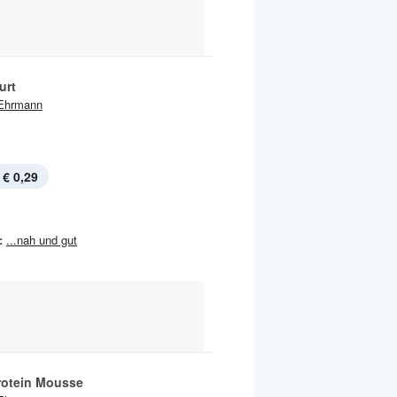
urt
Ehrmann
€ 0,29
:
...nah und gut
rotein Mousse