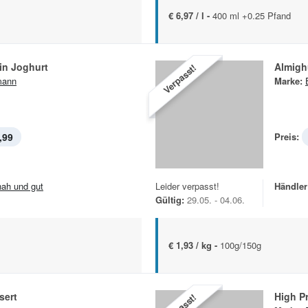
€ 6,97 / l -
400 ml +0.25 Pfand
in Joghurt
Almigh
Verpasst!
mann
Marke:
,99
Preis:
.nah und gut
Leider verpasst!
Händler
Gültig:
29.05. - 04.06.
€ 1,93 / kg -
100g/150g
sert
High P