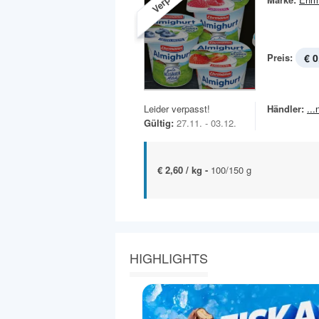
Preis:
€ 0
Leider verpasst!
Händler:
..
Gültig:
27.11. - 03.12.
€ 2,60 / kg -
100/150 g
HIGHLIGHTS