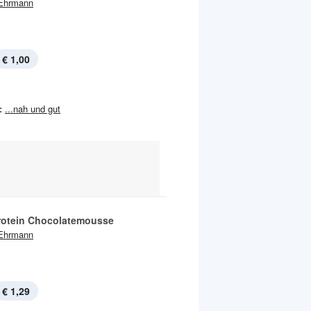
Ehrmann
€ 1,00
:
...nah und gut
rotein Chocolatemousse
Ehrmann
€ 1,29