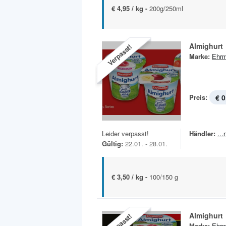
€ 4,95 / kg -
200g/250ml
Almighurt
Verpasst!
Marke:
Ehr
Preis:
€ 0
Leider verpasst!
Händler:
..
Gültig:
22.01. - 28.01.
€ 3,50 / kg -
100/150 g
Almighurt
Verpasst!
Marke:
Ehr