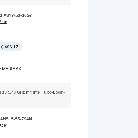
 3 A317-52-36SY
Acer
€ 496,17
:
MEDIMAX
s zu 3,40 GHz mit Intel Turbo-Boost-
5 AN515-55-794N
Acer