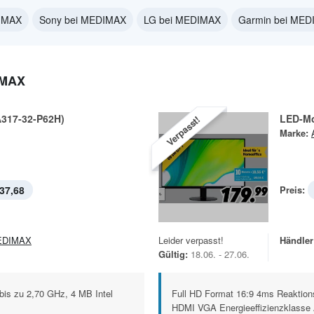
DIMAX
Sony bei MEDIMAX
LG bei MEDIMAX
Garmin bei ME
IMAX
A317-32-P62H)
LED-Mo
Verpasst!
Marke:
37,68
Preis:
EDIMAX
Leider verpasst!
Händler
Gültig:
18.06. - 27.06.
bis zu 2,70 GHz, 4 MB Intel
Full HD Format 16:9 4ms Reaktion
HDMI VGA Energieeffizienzklasse 