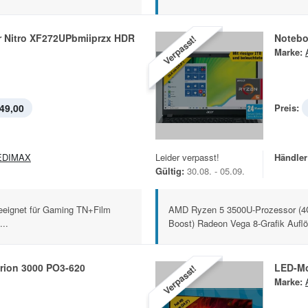
r Nitro XF272UPbmiiprzx HDR
Notebo
Verpasst!
Marke:
49,00
Preis:
EDIMAX
Leider verpasst!
Händler
Gültig:
30.08. - 05.09.
geeignet für Gaming TN+Film
AMD Ryzen 5 3500U-Prozessor (4C
..
Boost) Radeon Vega 8-Grafik Auflö
rion 3000 PO3-620
LED-Mo
Verpasst!
Marke: