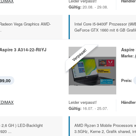
EDIMAX
Leider verpasst!
Händler
Gültig:
20.08. - 29.08.
 Radeon Vega Graphics AMD-
Intel Core i5-9400F Prozessor (9
.
GeForce GTX 1660 mit 6 GB Grafik
Aspire 3 A314-22-R0YJ
Aspire
Verpasst!
Marke:
99,00
Preis:
EDIMAX
Leider verpasst!
Händler
Gültig:
16.07. - 25.07.
 2,6 GH ) LED-Backlight
AMD Ryzen 3 Mobile Processors wi
920 ...
3.5GHz, Kerne 2, Grafik shared, inte