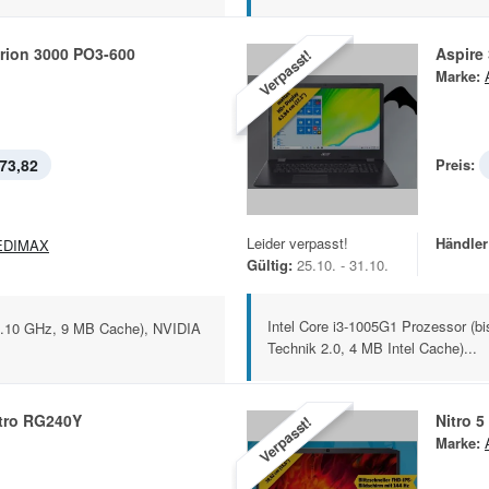
rion 3000 PO3-600
Aspire
Verpasst!
Marke:
73,82
Preis:
Leider verpasst!
Händler
EDIMAX
Gültig:
25.10. - 31.10.
Intel Core i3-1005G1 Prozessor (bi
 4.10 GHz, 9 MB Cache), NVIDIA
Technik 2.0, 4 MB Intel Cache)...
itro RG240Y
Nitro 
Verpasst!
Marke: