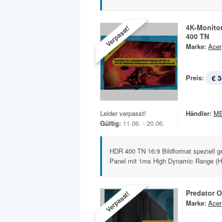
4K-Monito
Verpasst!
400 TN
Marke:
Acer
Preis:
€ 3
Leider verpasst!
Händler:
M
Gültig:
11.06. - 20.06.
HDR 400 TN 16:9 Bildformat speziell 
Panel mit 1ms High Dynamic Range (H.
Predator O
Verpasst!
Marke:
Acer