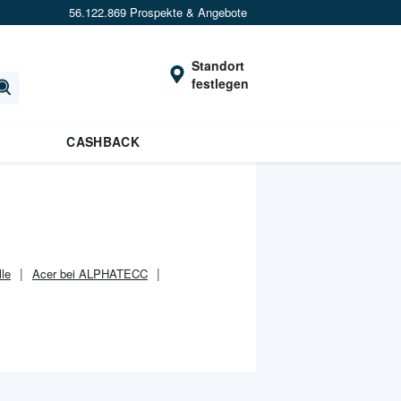
56.122.869 Prospekte & Angebote
Standort
festlegen
CASHBACK
lle
Acer bei ALPHATECC