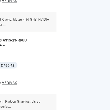
:
MEDIMAX
MB Cache, bis zu 4.10 GHz) NVIDIA
s...
 3 A315-23-R9UU
Acer
€ 486,42
:
MEDIMAX
th Radeon Graphics, bis zu
grier...