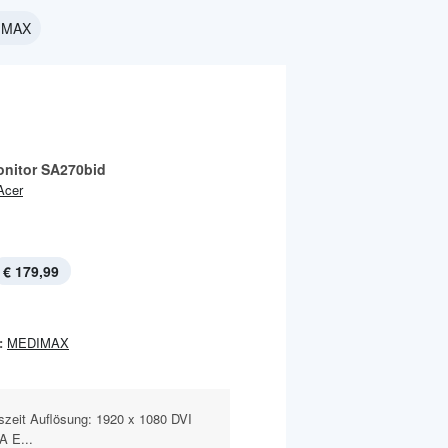
DIMAX
nitor SA270bid
Acer
€ 179,99
:
MEDIMAX
szeit Auflösung: 1920 x 1080 DVI
A E...