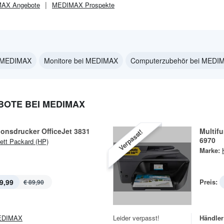
MAX
Angebote
MEDIMAX
Prospekte
i MEDIMAX
Monitore bei MEDIMAX
Computerzubehör bei MEDI
OTE BEI MEDIMAX
ionsdrucker OfficeJet 3831
Multifu
Verpasst!
6970
ett Packard (HP)
Marke:
9,99
Preis:
€ 89,90
EDIMAX
Leider verpasst!
Händler