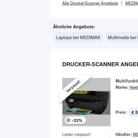
Alle
Drucker-Scanner
Angebote
MEDI
Ähnliche Angebote:
Laptops bei MEDIMAX
Multimedia be
DRUCKER-SCANNER ANGEB
Multifunkt
Verpasst!
Marke:
Hewl
Preis:
€ 5
-
33
%
Leider verpasst!
Händler:
M