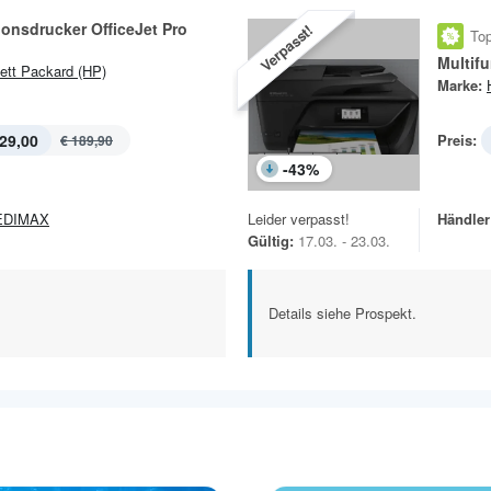
ionsdrucker OfficeJet Pro
Verpasst!
Top
Multifu
ett Packard (HP)
Marke:
29,00
Preis:
€ 189,90
-
43
%
EDIMAX
Leider verpasst!
Händler
Gültig:
17.03. - 23.03.
Details siehe Prospekt.