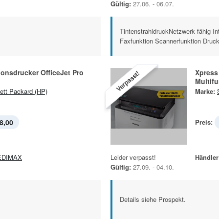
Gültig:
27.06. - 06.07.
TintenstrahldruckNetzwerk fähig Int
Faxfunktion Scannerfunktion Druck 
ionsdrucker OfficeJet Pro
Xpress
Verpasst!
Multif
ett Packard (HP)
Marke:
8,00
Preis:
EDIMAX
Leider verpasst!
Händler
Gültig:
27.09. - 04.10.
Details siehe Prospekt.