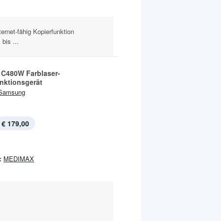
ernet-fähig Kopierfunktion
bis ...
 C480W Farblaser-
unktionsgerät
Samsung
€ 179,00
:
MEDIMAX