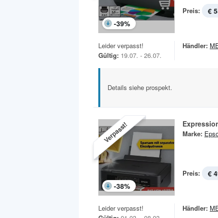
Preis:
€ 5
-
39
%
Leider verpasst!
Händler:
M
Gültig:
19.07. - 26.07.
Details siehe prospekt.
Expressio
Verpasst!
Marke:
Eps
Preis:
€ 4
-
38
%
Leider verpasst!
Händler:
M
Gültig:
01.03. - 08.03.