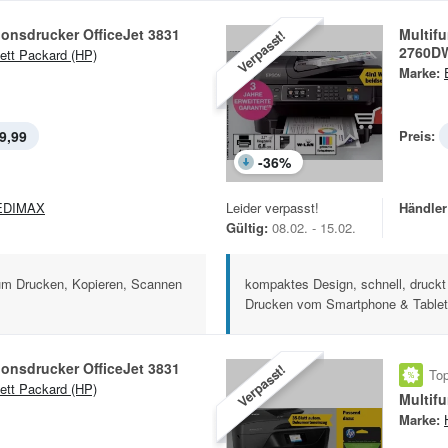
ionsdrucker OfficeJet 3831
Multif
Verpasst!
2760D
ett Packard (HP)
Marke:
9,99
Preis:
-
36
%
EDIMAX
Leider verpasst!
Händler
Gültig:
08.02. - 15.02.
 zum Drucken, Kopieren, Scannen
kompaktes Design, schnell, druckt 
Drucken vom Smartphone & Tablet 
ionsdrucker OfficeJet 3831
Verpasst!
Top
ett Packard (HP)
Marke: