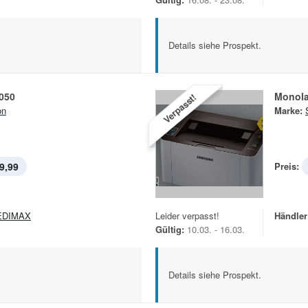
Details siehe Prospekt.
050
Monola
Verpasst!
on
Marke:
9,99
Preis:
EDIMAX
Leider verpasst!
Händler
Gültig:
10.03. - 16.03.
Details siehe Prospekt.