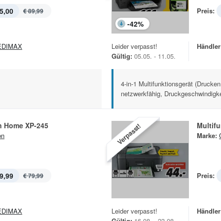
5,00
Preis:
€ 89,99
-
42
%
EDIMAX
Leider verpasst!
Händler
Gültig:
05.05. - 11.05.
4-in-1 Multifunktionsgerät (Drucke
netzwerkfähig, Druckgeschwindigke
n Home XP-245
Multif
Verpasst!
on
Marke:
9,99
Preis:
€ 79,99
EDIMAX
Leider verpasst!
Händler
Gültig:
16.08. - 23.08.