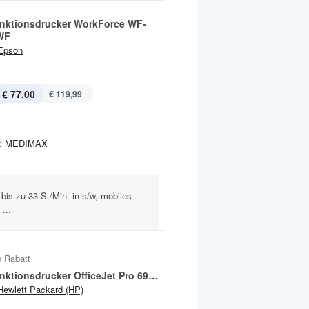
unktionsdrucker WorkForce WF-
WF
Epson
€ 77,00
€ 119,99
:
MEDIMAX
bis zu 33 S./Min. in s/w, mobiles
...
 Rabatt
Multifunktionsdrucker OfficeJet Pro 6970
Hewlett Packard (HP)