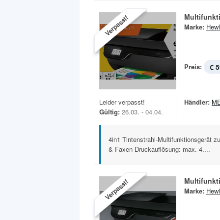
Multifunkt
Verpasst!
Marke:
Hewl
Preis:
€ 5
Leider verpasst!
Händler:
M
Gültig:
26.03. - 04.04.
4in1 Tintenstrahl-Multifunktionsgerät
& Faxen Druckauflösung: max. 4....
Multifunkt
Verpasst!
Marke:
Hewl