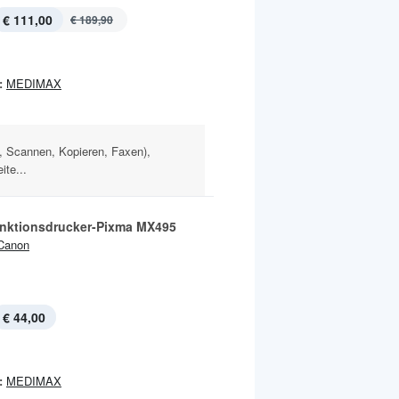
€ 111,00
€ 189,90
:
MEDIMAX
n, Scannen, Kopieren, Faxen),
ite...
unktionsdrucker-Pixma MX495
Canon
€ 44,00
:
MEDIMAX