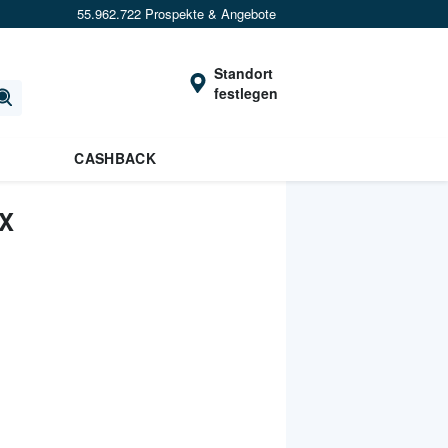
55.962.722 Prospekte & Angebote
Standort
festlegen
CASHBACK
X