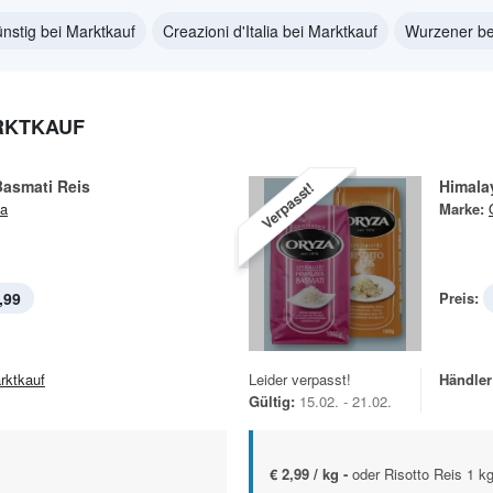
nstig bei Marktkauf
Creazioni d'Italia bei Marktkauf
Wurzener be
RKTKAUF
Basmati Reis
Himala
Verpasst!
a
Marke:
,99
Preis:
rktkauf
Leider verpasst!
Händler
Gültig:
15.02. - 21.02.
€ 2,99 / kg -
oder Risotto Reis 1 k