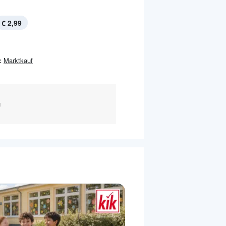
€ 2,99
:
Marktkauf
g