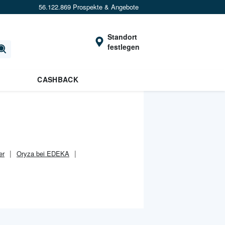
56.122.869 Prospekte & Angebote
Standort
festlegen
CASHBACK
er
Oryza bei EDEKA