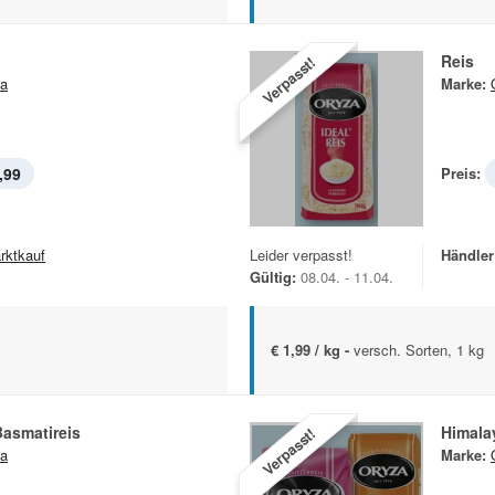
Reis
Verpasst!
a
Marke:
,99
Preis:
rktkauf
Leider verpasst!
Händler
Gültig:
08.04. - 11.04.
€ 1,99 / kg -
versch. Sorten, 1 kg
asmatireis
Himala
Verpasst!
a
Marke: