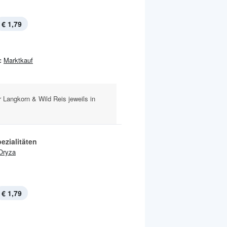
€ 1,79
:
Marktkauf
r Langkorn & Wild Reis jeweils in
ezialitäten
Oryza
€ 1,79