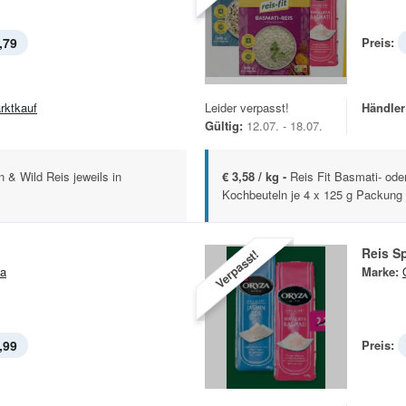
,79
Preis:
rktkauf
Leider verpasst!
Händler
Gültig:
12.07. - 18.07.
 & Wild Reis jeweils in
€ 3,58 / kg -
Reis Fit Basmati- ode
Kochbeuteln je 4 x 125 g Packung
Reis Sp
Verpasst!
a
Marke:
,99
Preis: