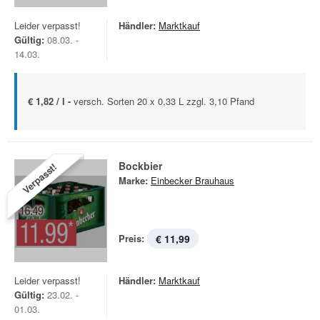
Leider verpasst!
Händler:
Marktkauf
Gültig:
08.03. -
14.03.
€ 1,82 / l -
versch. Sorten 20 x 0,33 L zzgl. 3,10 Pfand
Bockbier
Verpasst!
Marke:
Einbecker Brauhaus
Preis:
€ 11,99
Leider verpasst!
Händler:
Marktkauf
Gültig:
23.02. -
01.03.