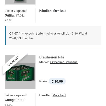
Leider verpasst!
Händler:
Marktkauf
Gültig:
17.08. -
23.08.
€ 1,67 / l -
versch. Sorten, teilw. alkoholfrei. +3.10 Pfand
20x0,33l Flasche
Brauherren Pils
Verpasst!
Marke:
Einbecker Brauhaus
Preis:
€ 10,99
Leider verpasst!
Händler:
Marktkauf
Gültig:
07.09. -
13.09.