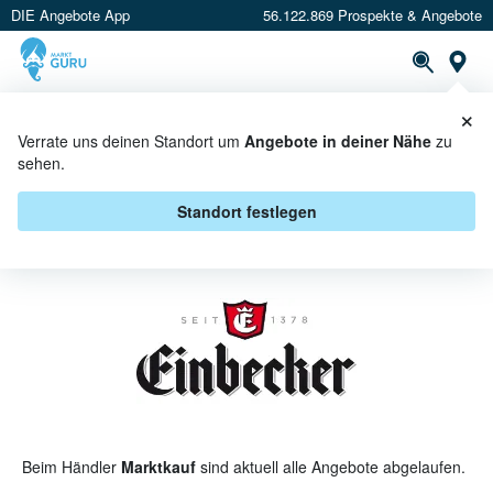
DIE Angebote App
56.122.869 Prospekte & Angebote
St
×
PROSPEKTE
ANGEBOTE
CASHBACK
Verrate uns deinen Standort um
Angebote in deiner Nähe
zu
sehen.
EINBECKER BRAUHAUS BEI
MARKTKAUF - ANGEBOTE &
Standort festlegen
AKTIONEN
Beim Händler
Marktkauf
sind aktuell alle Angebote abgelaufen.