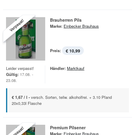
Brauherren Pils
Verpasst!
Marke:
Einbecker Brauhaus
Preis:
€ 10,99
Leider verpasst!
Händler:
Marktkauf
Gültig:
17.08. -
23.08.
€ 1,67 / l -
versch. Sorten, teilw. alkoholfrei. + 3.10 Pfand
20x0,33l Flasche
Premium Pilsener
Verpasst!
Marke:
Einbecker Brauhaus