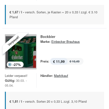
€ 1,67 / l -
versch. Sorten, je Kasten = 20 x 0,33 l zzgl. € 3.10
Pfand
Bockbier
Verpasst!
Marke:
Einbecker Brauhaus
Preis:
€ 11,99
€ 16,49
-
27
%
Leider verpasst!
Händler:
Marktkauf
Gültig:
30.03. -
05.04.
€ 1,81 / l -
versch. Sorten 20 x 0,33 L zzgl. 3,10 Pfand