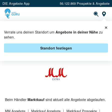
DIE Angebote App
56.122.869 Prospekte & Angebote
St
×
PROSPEKTE
ANGEBOTE
CASHBACK
Verrate uns deinen Standort um
Angebote in deiner Nähe
zu
sehen.
MM BEI MARKTKAUF - ANGEBOTE
& AKTIONEN
Standort festlegen
Beim Händler
Marktkauf
sind aktuell alle Angebote abgelaufen.
MM
Angebote
Marktkauf
Angebote
Marktkauf
Prospekte