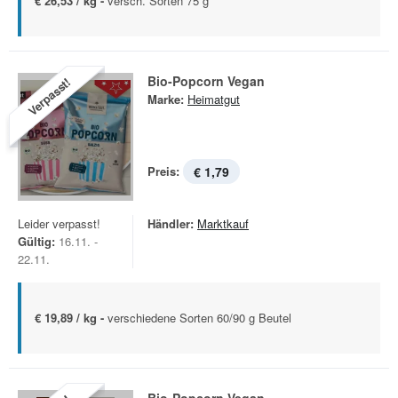
€ 26,53 / kg -
versch. Sorten 75 g
Bio-Popcorn Vegan
Verpasst!
Marke:
Heimatgut
Preis:
€ 1,79
Leider verpasst!
Händler:
Marktkauf
Gültig:
16.11. -
22.11.
€ 19,89 / kg -
verschiedene Sorten 60/90 g Beutel