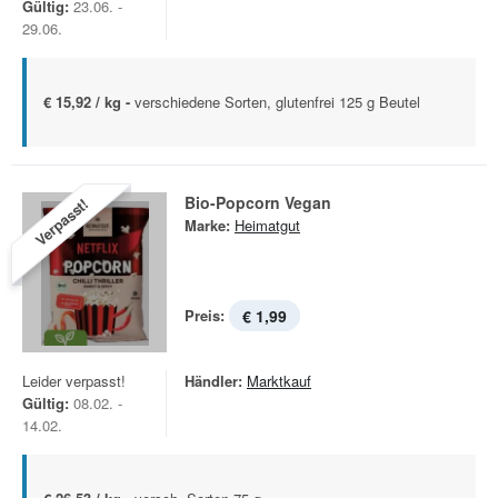
Gültig:
23.06. -
29.06.
€ 15,92 / kg -
verschiedene Sorten, glutenfrei 125 g Beutel
Bio-Popcorn Vegan
Verpasst!
Marke:
Heimatgut
Preis:
€ 1,99
Leider verpasst!
Händler:
Marktkauf
Gültig:
08.02. -
14.02.