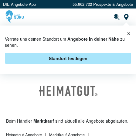
DIE Angebote App
55.962.722 Prospekte & Angebote
St
×
PROSPEKTE
ANGEBOTE
CASHBACK
Verrate uns deinen Standort um
Angebote in deiner Nähe
zu
sehen.
HEIMATGUT BEI MARKTKAUF -
ANGEBOTE & AKTIONEN
Standort festlegen
Beim Händler
Marktkauf
sind aktuell alle Angebote abgelaufen.
Heimatgut
Angebote
Marktkauf
Angebote