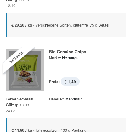
12.10.
€ 29,20 / kg -
verschiedene Sorten, glutenfrei 75 g Beutel
Bio Gemüse Chips
Verpasst!
Marke:
Heimatgut
Preis:
€ 1,49
Leider verpasst!
Händler:
Marktkauf
Gültig:
18.08. -
24.08.
€ 14,90 / kg -
fein gesalzen, 100-g-Packung