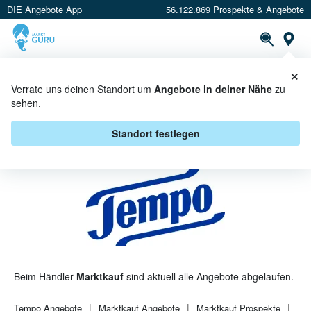
DIE Angebote App
56.122.869 Prospekte & Angebote
St
×
PROSPEKTE
ANGEBOTE
CASHBACK
Verrate uns deinen Standort um
Angebote in deiner Nähe
zu
sehen.
TEMPO BEI MARKTKAUF -
ANGEBOTE & AKTIONEN
Standort festlegen
Beim Händler
Marktkauf
sind aktuell alle Angebote abgelaufen.
Tempo
Angebote
Marktkauf
Angebote
Marktkauf
Prospekte