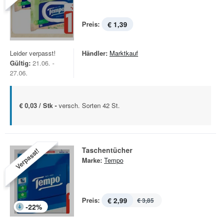
Preis:
€ 1,39
Leider verpasst!
Händler:
Marktkauf
Gültig:
21.06. -
27.06.
€ 0,03 / Stk -
versch. Sorten 42 St.
Taschentücher
Verpasst!
Marke:
Tempo
Preis:
€ 2,99
€ 3,85
-
22
%