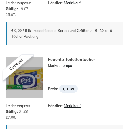
Leider verpasst!
Händler:
Marktkauf
Gültig:
19.07. -
25.07.
€ 0,09 / Stk -
verschiedene Sorten und Größen z. B. 30 x 10
Tücher Packung
Feuchte Toilettentücher
Verpasst!
Marke:
Tempo
Preis:
€ 1,39
Leider verpasst!
Händler:
Marktkauf
Gültig:
21.06. -
27.06.