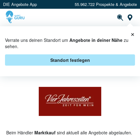
DIE Angebote App
55.962.722 Prospekte & Angebote
St
×
PROSPEKTE
ANGEBOTE
CASHBACK
Verrate uns deinen Standort um
Angebote in deiner Nähe
zu
sehen.
VIER JAHRESZEITEN BEI
MARKTKAUF - ANGEBOTE &
Standort festlegen
AKTIONEN
Beim Händler
Marktkauf
sind aktuell alle Angebote abgelaufen.