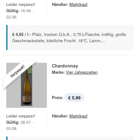
Leider verpasst!
Händler:
Marktkauf
Gültig:
16.06. -
22.06.
€ 4,65 / l -
Pfalz, trocken Q.b.A., 0,75-L-Flasche, kräftig, große
Geschmackstiefe, köstliche Frucht, 18°C, Lamm,...
Chardonnay
Verpasst!
Marke:
Vier Jahreszeiten
Preis:
€ 5,99
Leider verpasst!
Händler:
Marktkauf
Gültig:
28.07. -
03.08.