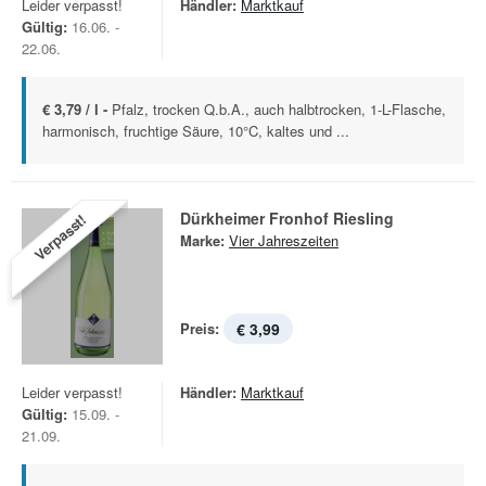
Leider verpasst!
Händler:
Marktkauf
Gültig:
16.06. -
22.06.
€ 3,79 / l -
Pfalz, trocken Q.b.A., auch halbtrocken, 1-L-Flasche,
harmonisch, fruchtige Säure, 10°C, kaltes und ...
Dürkheimer Fronhof Riesling
Verpasst!
Marke:
Vier Jahreszeiten
Preis:
€ 3,99
Leider verpasst!
Händler:
Marktkauf
Gültig:
15.09. -
21.09.