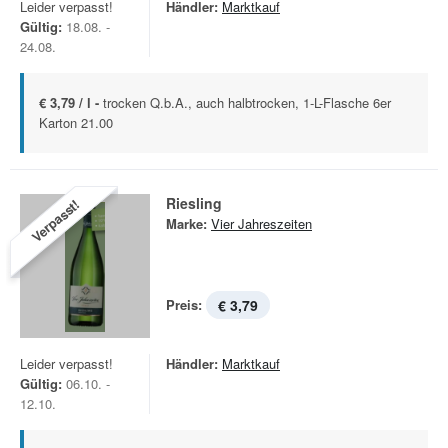
Leider verpasst!
Händler:
Marktkauf
Gültig:
18.08. -
24.08.
€ 3,79 / l -
trocken Q.b.A., auch halbtrocken, 1-L-Flasche 6er
Karton 21.00
Riesling
Verpasst!
Marke:
Vier Jahreszeiten
Preis:
€ 3,79
Leider verpasst!
Händler:
Marktkauf
Gültig:
06.10. -
12.10.