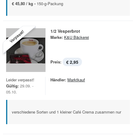
€ 45,80 / kg -
150-g-Packung
1/2 Vesperbrot
Verpasst!
Marke:
K&U Bäckerei
Preis:
€ 2,95
Leider verpasst!
Händler:
Marktkauf
Gültig:
29.09. -
05.10.
verschiedene Sorten und 1 kleiner Café Crema zusammen nur