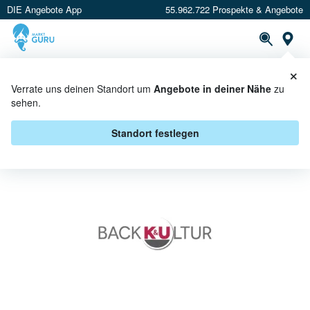
DIE Angebote App
55.962.722 Prospekte & Angebote
St
×
PROSPEKTE
ANGEBOTE
CASHBACK
Verrate uns deinen Standort um
Angebote in deiner Nähe
zu
sehen.
K&U BÄCKEREI BEI MARKTKAUF -
ANGEBOTE & AKTIONEN
Standort festlegen