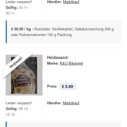
Leider verpasst!
Händler:
Marktkauf
Gültig:
24.11. -
30.11.
€ 30,00 / kg -
Nusstaler, Vanillekipferl, Gebäckmischung 200 g
oder Kokosmakronen 150 g Packung
Heidesand
Verpasst!
Marke:
K&U Bäckerei
Preis:
€ 5,89
Leider verpasst!
Händler:
Marktkauf
Gültig:
06.12. -
12.12.