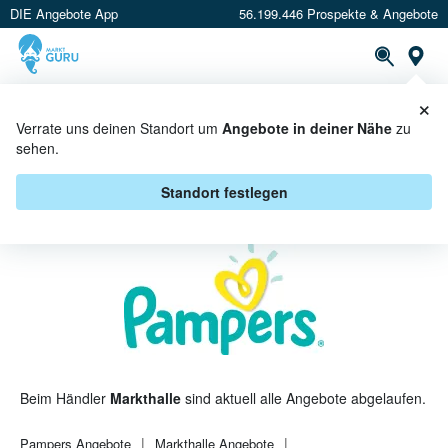
DIE Angebote App
56.199.446 Prospekte & Angebote
St
×
PROSPEKTE
ANGEBOTE
CASHBACK
Verrate uns deinen Standort um
Angebote in deiner Nähe
zu
sehen.
PAMPERS BEI MARKTHALLE -
ANGEBOTE & AKTIONEN
Standort festlegen
Beim Händler
Markthalle
sind aktuell alle Angebote abgelaufen.
Pampers
Angebote
Markthalle
Angebote