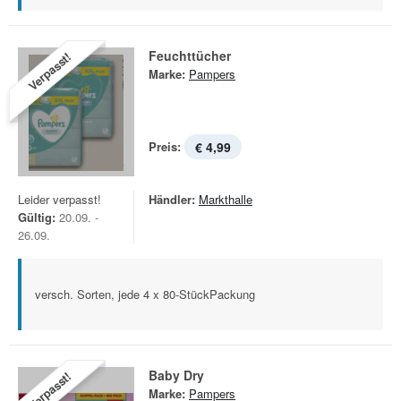
Feuchttücher
Verpasst!
Marke:
Pampers
Preis:
€ 4,99
Leider verpasst!
Händler:
Markthalle
Gültig:
20.09. -
26.09.
versch. Sorten, jede 4 x 80-StückPackung
Baby Dry
Verpasst!
Marke:
Pampers