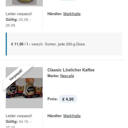
Leider verpasst!
Händler:
Markthalle
Gültig:
20.09. -
26.09.
€ 11,96 / l -
versch. Sorten, jede 250-g-Dose
Classic Löslicher Kaffee
Verpasst!
Marke:
Nescafé
Preis:
€ 4,50
Leider verpasst!
Händler:
Markthalle
Gültig:
04.10. -
10.10.