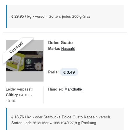
€ 29,95 / kg -
versch. Sorten, jedes 200-g-Glas
Dolce Gusto
Verpasst!
Marke:
Nescafé
Preis:
€ 3,49
Leider verpasst!
Händler:
Markthalle
Gültig:
04.10. -
10.10.
€ 18,76 / kg -
oder Starbucks Dolce Gusto Kapseln versch.
Sorten, jede 8/12/16er = 186/194/127,8-g-Packung