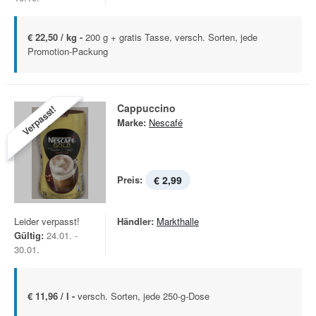
€ 22,50 / kg -
200 g + gratis Tasse, versch. Sorten, jede
Promotion-Packung
Cappuccino
Verpasst!
Marke:
Nescafé
Preis:
€ 2,99
Leider verpasst!
Händler:
Markthalle
Gültig:
24.01. -
30.01.
€ 11,96 / l -
versch. Sorten, jede 250-g-Dose