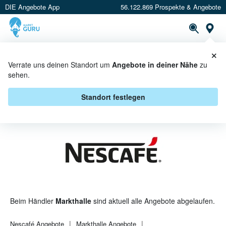
DIE Angebote App
56.122.869 Prospekte & Angebote
St
×
PROSPEKTE
ANGEBOTE
CASHBACK
Verrate uns deinen Standort um
Angebote in deiner Nähe
zu
sehen.
NESCAFÉ BEI MARKTHALLE -
ANGEBOTE & AKTIONEN
Standort festlegen
Beim Händler
Markthalle
sind aktuell alle Angebote abgelaufen.
Nescafé
Angebote
Markthalle
Angebote