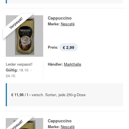
Cappuccino
Verpasst!
Marke:
Nescafé
Preis:
€ 2,99
Leider verpasst!
Händler:
Markthalle
Gültig:
18.10. -
24.10.
€ 11,96 / l -
versch. Sorten, jede 250-g-Dose
Cappuccino
Verpasst!
Marke:
Nescafé