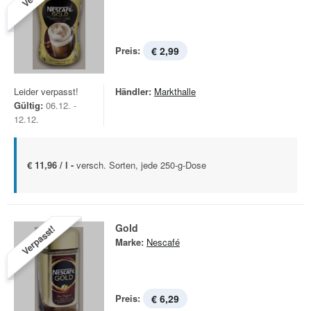
Preis:
€ 2,99
Leider verpasst!
Händler:
Markthalle
Gültig:
06.12. -
12.12.
€ 11,96 / l -
versch. Sorten, jede 250-g-Dose
Gold
Verpasst!
Marke:
Nescafé
Preis:
€ 6,29