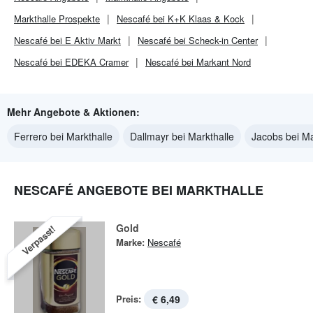
Markthalle
Prospekte
Nescafé bei K+K Klaas & Kock
Nescafé bei E Aktiv Markt
Nescafé bei Scheck-in Center
Nescafé bei EDEKA Cramer
Nescafé bei Markant Nord
Mehr Angebote & Aktionen:
Ferrero bei Markthalle
Dallmayr bei Markthalle
Jacobs bei Ma
NESCAFÉ ANGEBOTE BEI MARKTHALLE
Gold
Verpasst!
Marke:
Nescafé
Preis:
€ 6,49