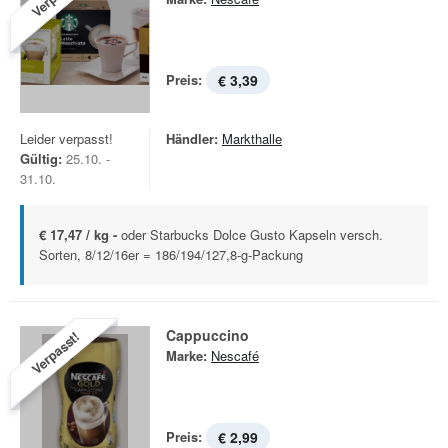
Preis:
€ 3,39
Leider verpasst!
Händler:
Markthalle
Gültig:
25.10. -
31.10.
€ 17,47 / kg -
oder Starbucks Dolce Gusto Kapseln versch.
Sorten, 8/12/16er = 186/194/127,8-g-Packung
Cappuccino
Verpasst!
Marke:
Nescafé
Preis:
€ 2,99