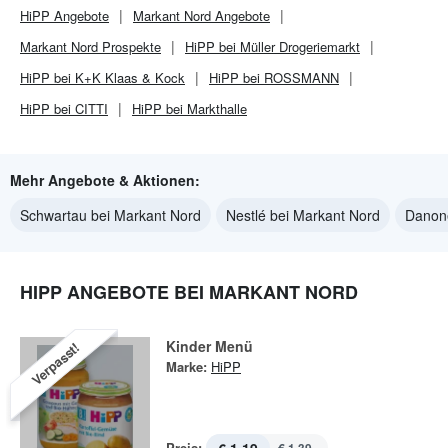
HiPP
Angebote
Markant Nord
Angebote
Markant Nord
Prospekte
HiPP bei Müller Drogeriemarkt
HiPP bei K+K Klaas & Kock
HiPP bei ROSSMANN
HiPP bei CITTI
HiPP bei Markthalle
Mehr Angebote & Aktionen:
Schwartau bei Markant Nord
Nestlé bei Markant Nord
Danone
HIPP ANGEBOTE BEI MARKANT NORD
Kinder Menü
Verpasst!
Marke:
HiPP
Preis: