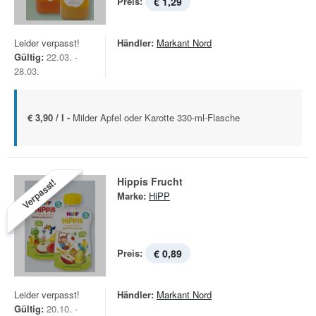
Preis:
€ 1,29
Leider verpasst!
Händler:
Markant Nord
Gültig:
22.03. -
28.03.
€ 3,90 / l -
Milder Apfel oder Karotte 330-ml-Flasche
Hippis Frucht
Verpasst!
Marke:
HiPP
Preis:
€ 0,89
Leider verpasst!
Händler:
Markant Nord
Gültig:
20.10. -