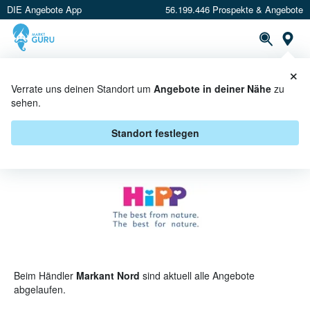
DIE Angebote App
56.199.446 Prospekte & Angebote
St
×
PROSPEKTE
ANGEBOTE
CASHBACK
Verrate uns deinen Standort um
Angebote in deiner Nähe
zu
sehen.
HIPP BEI MARKANT NORD -
ANGEBOTE & AKTIONEN
Standort festlegen
Beim Händler
Markant Nord
sind aktuell alle Angebote
abgelaufen.