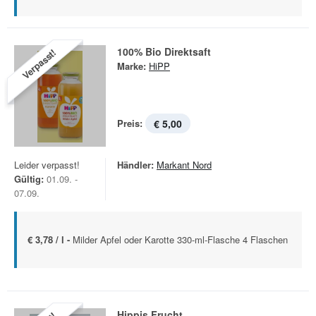
100% Bio Direktsaft
Verpasst!
Marke:
HiPP
Preis:
€ 5,00
Leider verpasst!
Händler:
Markant Nord
Gültig:
01.09. -
07.09.
€ 3,78 / l -
Milder Apfel oder Karotte 330-ml-Flasche 4 Flaschen
Hippis Frucht