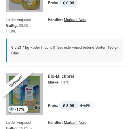
Preis:
€ 0,99
Leider verpasst!
Händler:
Markant Nord
Gültig:
08.09. -
14.09.
€ 5,21 / kg -
oder Frucht & Getreide verschiedene Sorten 190-g-
Glas
Bio-Milchbrei
Verpasst!
Marke:
HiPP
Preis:
€ 3,99
€ 4,79
-
17
%
Leider verpasst!
Händler:
Markant Nord
Gültig:
15.03. -