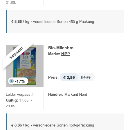
31.08.
€ 8,86 / kg -
verschiedene Sorten 450-g-Packung
Bio-Milchbrei
Verpasst!
Marke:
HiPP
Preis:
€ 3,99
€ 4,79
-
17
%
Leider verpasst!
Händler:
Markant Nord
Gültig:
17.05. -
23.05.
€ 8,86 / kg -
verschiedene Sorten 450-g-Packung