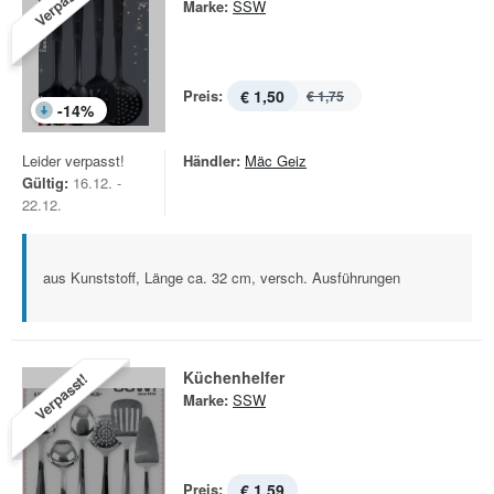
Verpasst!
Marke:
SSW
Preis:
€ 1,50
€ 1,75
-
14
%
Leider verpasst!
Händler:
Mäc Geiz
Gültig:
16.12. -
22.12.
aus Kunststoff, Länge ca. 32 cm, versch. Ausführungen
Küchenhelfer
Verpasst!
Marke:
SSW
Preis:
€ 1,59