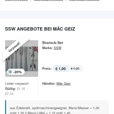
SSW ANGEBOTE BEI MÄC GEIZ
Besteck-Set
Verpasst!
Marke:
SSW
Preis:
€ 1,00
€ 1,25
-
20
%
Leider verpasst!
Händler:
Mäc Geiz
Gültig:
21.10. -
27.10.
aus Edelstahl, spülmaschinengeeignet, Menü-Messer = 1,00
statt 1,25 2 Menü-Löffel = 1,15 statt 1,45 ...