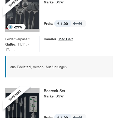
Verpasst!
Marke:
SSW
Preis:
€ 1,00
€ 1,40
-
29
%
Leider verpasst!
Händler:
Mäc Geiz
Gültig:
11.11. -
17.11.
aus Edelstahl, versch. Ausführungen
Besteck-Set
Verpasst!
Marke:
SSW
Preis:
€ 1,00
€ 1,25