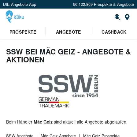
DIE Angebote App
56.122.869 Prospekte & Angebote
St
×
PROSPEKTE
ANGEBOTE
CASHBACK
Verrate uns deinen Standort um
Angebote in deiner Nähe
zu
sehen.
SSW BEI MÄC GEIZ - ANGEBOTE &
AKTIONEN
Standort festlegen
Beim Händler
Mäc Geiz
sind aktuell alle Angebote abgelaufen.
SSW
Angebote
Mäc Geiz
Angebote
Mäc Geiz
Prospekte