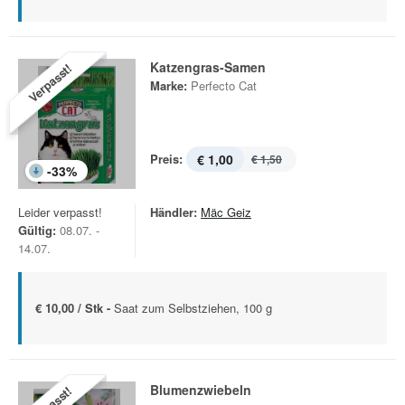
Katzengras-Samen
Verpasst!
Marke:
Perfecto Cat
Preis:
€ 1,00
€ 1,50
-
33
%
Leider verpasst!
Händler:
Mäc Geiz
Gültig:
08.07. -
14.07.
€ 10,00 / Stk -
Saat zum Selbstziehen, 100 g
Blumenzwiebeln