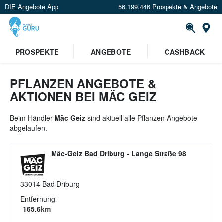
DIE Angebote App
56.199.446 Prospekte & Angebote
St
×
PROSPEKTE
ANGEBOTE
CASHBACK
Verrate uns deinen Standort um
Angebote in deiner Nähe
zu
sehen.
PFLANZEN ANGEBOTE &
AKTIONEN BEI MÄC GEIZ
Standort festlegen
Beim Händler
Mäc Geiz
sind aktuell alle Pflanzen-Angebote
abgelaufen.
Mäc-Geiz Bad Driburg
-
Lange Straße 98
33014
Bad Driburg
Entfernung:
165.6
km