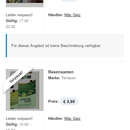
Leider verpasst!
Händler:
Mäc Geiz
Gültig:
17.02. -
23.02.
Für dieses Angebot ist keine Beschreibung verfügbar.
Rasensamen
Verpasst!
Marke:
Terrasan
Preis:
€ 3,95
Leider verpasst!
Händler:
Mäc Geiz
Gültig:
10.02. -
16.02.