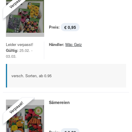
Verpasst!
Preis:
€ 0,95
Leider verpasst!
Händler:
Mäc Geiz
Gültig:
25.02. -
03.03.
versch. Sorten, ab 0.95
Sämereien
Verpasst!