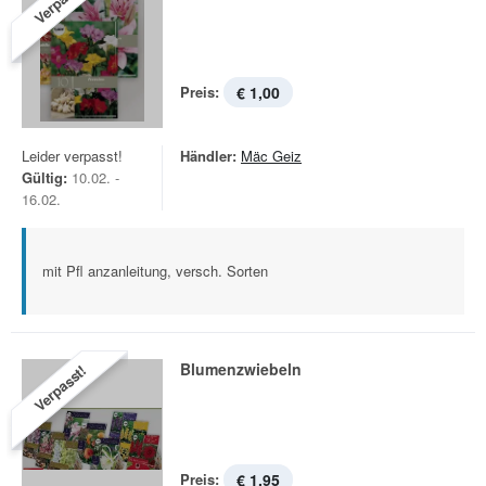
Verpasst!
Preis:
€ 1,00
Leider verpasst!
Händler:
Mäc Geiz
Gültig:
10.02. -
16.02.
mit Pfl anzanleitung, versch. Sorten
Blumenzwiebeln
Verpasst!
Preis:
€ 1,95