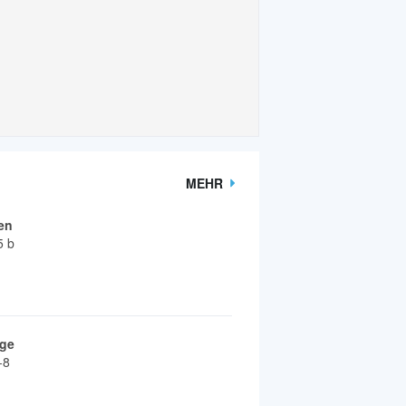
MEHR
en
5 b
nge
-8