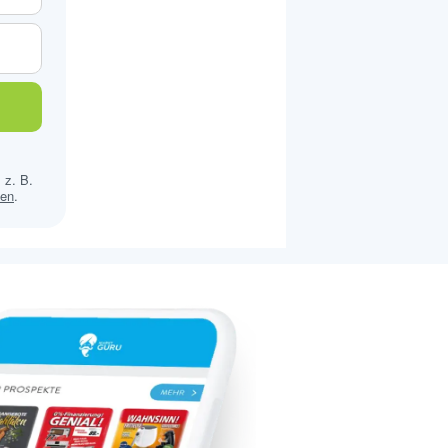
 z. B.
sen
.