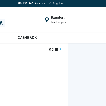
56.122.869 Prospekte & Angebote
Standort
festlegen
CASHBACK
MEHR