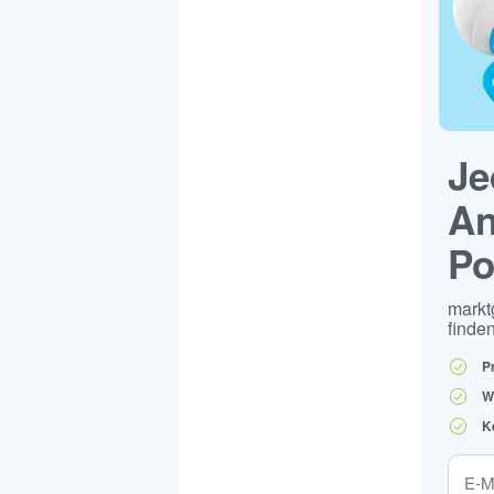
Je
An
Po
markt
finden
P
W
K