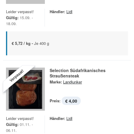
Leider verpasst!
Händler:
Lidl
Gültig:
15.09. -
18.09.
€ 5,72 / kg -
Je 400 g
Selection Südafrikanisches
Verpasst!
Straußensteak
Marke:
Landjunker
Preis:
€ 4,00
Leider verpasst!
Händler:
Lidl
Gültig:
01.11. -
06.11.