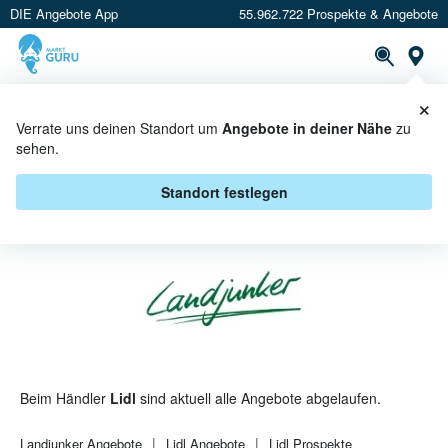
DIE Angebote App
55.962.722 Prospekte & Angebote
St
×
PROSPEKTE
ANGEBOTE
CASHBACK
Verrate uns deinen Standort um
Angebote in deiner Nähe
zu
sehen.
LANDJUNKER BEI LIDL -
ANGEBOTE & AKTIONEN
Standort festlegen
Beim Händler
Lidl
sind aktuell alle Angebote abgelaufen.
Landjunker
Angebote
Lidl
Angebote
Lidl
Prospekte