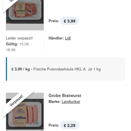
Preis:
€ 3,99
Leider verpasst!
Händler:
Lidl
Gültig:
15.09. -
18.09.
€ 3,99 / kg -
Frische Putenoberkeule HKL A. Je 1 kg
Grobe Bratwurst
Verpasst!
Marke:
Landjunker
Preis:
€ 2,29