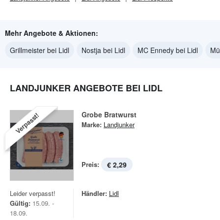
Mehr Angebote & Aktionen:
Grillmeister bei Lidl
Nostja bei Lidl
MC Ennedy bei Lidl
Mül
LANDJUNKER ANGEBOTE BEI LIDL
Grobe Bratwurst
Verpasst!
Marke:
Landjunker
Preis:
€ 2,29
Leider verpasst!
Händler:
Lidl
Gültig:
15.09. -
18.09.