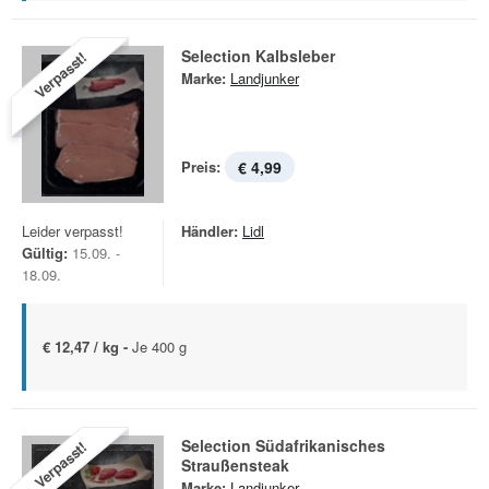
Selection Kalbsleber
Verpasst!
Marke:
Landjunker
Preis:
€ 4,99
Leider verpasst!
Händler:
Lidl
Gültig:
15.09. -
18.09.
€ 12,47 / kg -
Je 400 g
Selection Südafrikanisches
Verpasst!
Straußensteak
Marke:
Landjunker