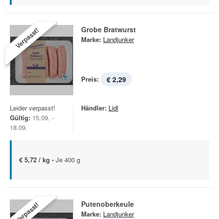
Grobe Bratwurst
Verpasst!
Marke:
Landjunker
Preis:
€ 2,29
Leider verpasst!
Händler:
Lidl
Gültig:
15.09. -
18.09.
€ 5,72 / kg -
Je 400 g
Putenoberkeule
Verpasst!
Marke:
Landjunker