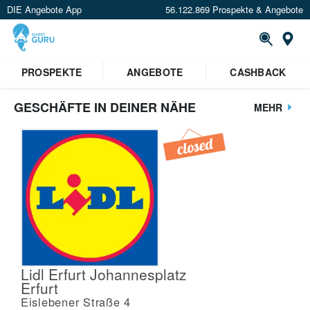
DIE Angebote App
56.122.869 Prospekte & Angebote
St
PROSPEKTE
ANGEBOTE
CASHBACK
GESCHÄFTE IN DEINER NÄHE
MEHR
Lidl Erfurt Johannesplatz
Erfurt
Eislebener Straße 4